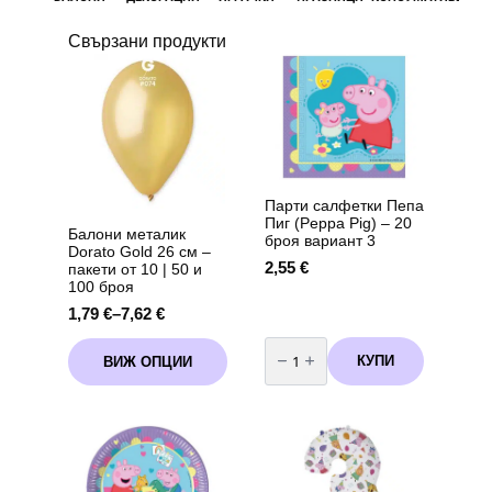
Свързани продукти
Парти салфетки Пепа
Пиг (Peppa Pig) – 20
Балони металик
броя вариант 3
Dorato Gold 26 см –
2,55
€
пакети от 10 | 50 и
100 броя
1,79
€
–
7,62
€
Price
range:
количество
This
за
1,79 €
КУПИ
ВИЖ ОПЦИИ
product
Парти
through
салфетки
has
Пепа
7,62 €
multiple
Пиг
variants.
(Peppa
Pig)
The
-
options
20
may
броя