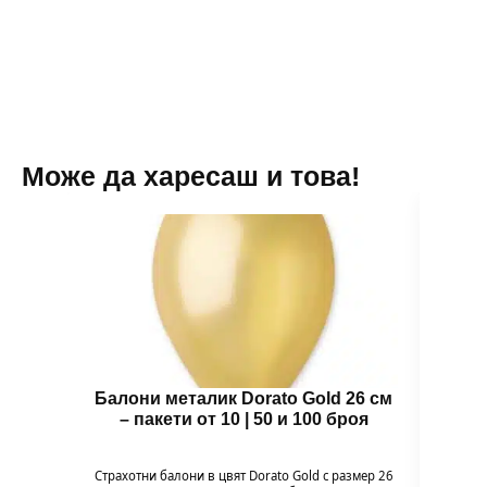
Може да харесаш и това!
Балони металик Dorato Gold 26 см
Зъб
– пакети от 10 | 50 и 100 броя
Зъбче 
и ор
Страхотни балони в цвят Dorato Gold с размер 26