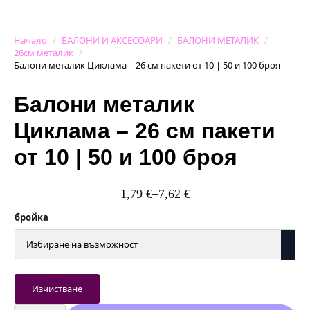
Начало
БАЛОНИ И АКСЕСОАРИ
БАЛОНИ МЕТАЛИК
26см металик
Балони металик Циклама – 26 см пакети от 10 | 50 и 100 броя
Балони металик
Циклама – 26 см пакети
от 10 | 50 и 100 броя
1,79
€
–
7,62
€
Price
range:
бройка
1,79 €
through
7,62 €
Изчистване
количество