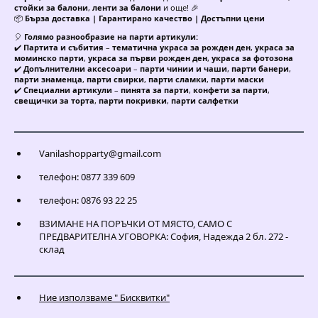
стойки за балони
,
ленти за балони
и още! 🎉
📦
Бърза доставка | Гарантирано качество | Достъпни цени
🎈
Голямо разнообразие на парти артикули:
✔️
Партита и събития
–
тематична украса за рожден ден
,
украса за
моминско парти
,
украса за първи рожден ден
,
украса за фотозона
✔️
Допълнителни аксесоари
–
парти чинии и чаши
,
парти банери
,
парти знаменца
,
парти свирки
,
парти сламки
,
парти маски
✔️
Специални артикули
–
пинята за парти
,
конфети за парти
,
свещички за торта
,
парти покривки
,
парти салфетки
Vanilashopparty@gmail.com
телефон: 0877 339 609
телефон: 0876 93 22 25
ВЗИМАНЕ НА ПОРЪЧКИ ОТ МЯСТО, САМО С
ПРЕДВАРИТЕЛНА УГОВОРКА: София, Надежда 2 бл. 272 -
склад
Ние използваме " Бисквитки"