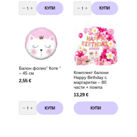
количество
количество
за
за
КУПИ
КУПИ
Балон
Двупластови
-
салфетки
Цифра
Коте
2
–
/
33
фолио/-
х
102
33
см
см,
Пепа
12
Пиг
броя
(Peppa
Pig)
Балон фолио“ Коте “
Комплект балони
– 45 см
Happy Birthday с
2,55
€
маргаритки – 80
части + помпа
13,29
€
количество
за
КУПИ
КУПИ
Балон
фолио"
Коте
"
-
45
см