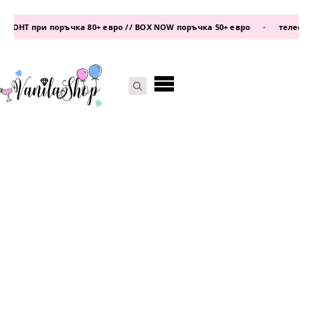
ОНТ при поръчка 80+ евро // BOX NOW поръчка 50+ евро
•
телефон:
08
Search
for: