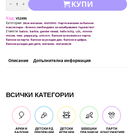
КУПИ
за
Балони
металик
Циклама
Код:
-
VS2496
26
Категории:
,
26см металик
БАЛОНИ - Парти магазин за балони
см
и аксесоари – Всичко необходимо за незабравимо тържество!
пакети
Етикети:
,
,
,
,
,
baloni
barbie
gender reveal
hello kitty
LOL
minnie
от
,
,
,
,
,
mouse
new
peppa pig
unicorn
балони за моминско парти
10
,
,
,
балони за парти
балони за рожден ден
балони и цифри
|
,
,
балони рожден ден дете
металик
металик26
50
и
100
броя
Описание
Допълнителна информация
ВСИЧКИ КАТЕГОРИИ
🎈
🎉
🧸
👶
🎊
АРКИ И
ДЕТСКИ РД
ДЕТСКИ
БЕБЕШКИ
ПАРТИ
П
БАЛОНИ
ДЕКОРАЦИИ
ИГРАЧКИ
ПРАЗНИЦИ
КОНСУМАТИВИ
РОЖД