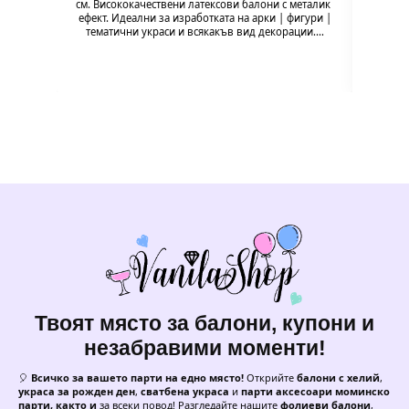
забав
см. Висококачествени латексови балони с металик
ефект. Идеални за изработката на арки | фигури |
тематични украси и всякакъв вид декорации.…
Твоят място за балони, купони и
незабравими моменти!
🎈
Всичко за вашето парти на едно място!
Открийте
балони с хелий
,
украса за рожден ден
,
сватбена украса
и
парти аксесоари моминско
парти, както и
за всеки повод! Разгледайте нашите
фолиеви балони
,