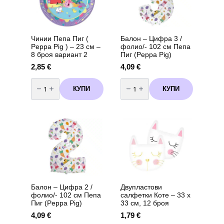
вариант
be
3
chosen
on
the
Чинии Пепа Пиг (
Балон – Цифра 3 /
product
Peppa Pig ) – 23 см –
фолио/- 102 см Пепа
page
8 броя вариант 2
Пиг (Peppa Pig)
2,85
€
4,09
€
количество
количество
за
за
КУПИ
КУПИ
Чинии
Балон
Пепа
-
Пиг
Цифра
(
3
Peppa
/
Pig
фолио/-
)
102
-
см
23
Пепа
см
Пиг
-
(Peppa
8
Pig)
броя
вариант
2
Балон – Цифра 2 /
Двупластови
фолио/- 102 см Пепа
салфетки Коте – 33 х
Пиг (Peppa Pig)
33 см, 12 броя
4,09
€
1,79
€