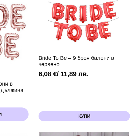
Bride To Be – 9 броя балони в
червено
6,08
€
/ 11,89 лв.
они в
а дължина
И
КУПИ