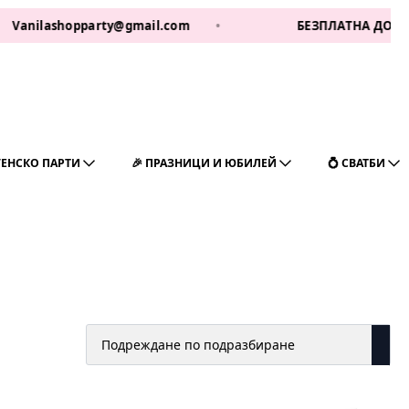
lashopparty@gmail.com
•
БЕЗПЛАТНА ДОСТАВКА ЗА 1
ГЕНСКО ПАРТИ
🎉 ПРАЗНИЦИ И ЮБИЛЕЙ
💍 СВАТБИ