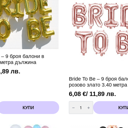
e – 9 броя балони в
 метра дължина
1,89 лв.
Bride To Be – 9 броя бал
розово злато 3.40 метр
6,08
€
/ 11,89 лв.
количество
за
КУПИ
КУП
Bride
To
Be
-
9