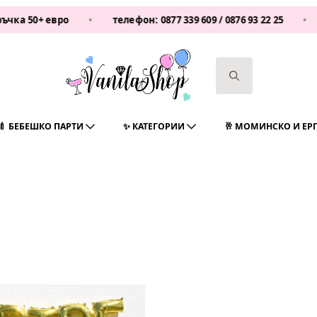
+ евро
•
телефон:
0877 339 609
/
0876 93 22 25
•
Vani
Search
for:
🍼 БЕБЕШКО ПАРТИ
✨ КАТЕГОРИИ
🥂 МОМИНСКО И ЕР