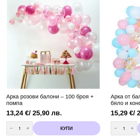
злато
броя
-
балони
10
в
броя
злато
3.40
метра
дължина
Арка розови балони – 100 броя +
Арка от бал
помпа
бяло и кон
13,24
€
/ 25,90 лв.
15,29
€
/ 
количество
количество
за
за
КУПИ
Арка
Арка
розови
от