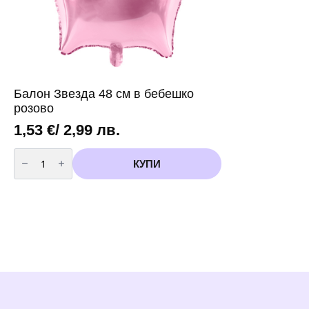
Балон Звезда 48 см в бебешко
розово
1,53
€
/ 2,99 лв.
количество
за
КУПИ
Балон
Звезда
48
см
в
бебешко
розово