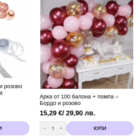
и розово
а
Арка от 100 балона + помпа –
Бордо и розово
15,29
€
/ 29,90 лв.
количество
за
И
КУПИ
Арка
от