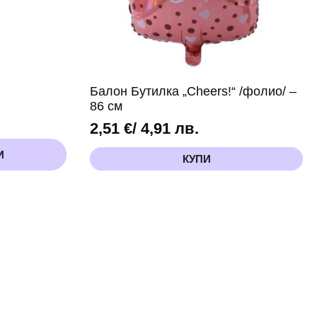
Балон Бутилка „Cheers!“ /фолио/ –
86 см
2,51
€
/ 4,91 лв.
И
КУПИ