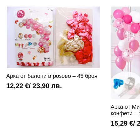
балони
балони
-
в
100
розово
броя
|
+
синьо
помпа
|
бяло
и
конфети
-
100
броя
+
помпа
Арка от балони в розово – 45 броя
12,22
€
/ 23,90 лв.
Арка от Ми
конфети – 
15,29
€
/ 