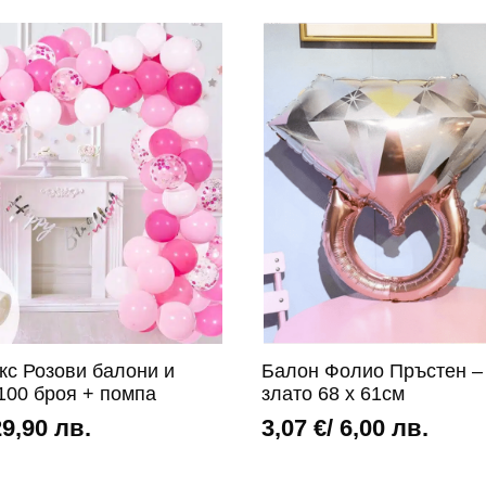
Балони
в
черно
и
розово
злато
-
100
броя
+
помпа
кс Розови балони и
Балон Фолио Пръстен –
100 броя + помпа
злато 68 х 61см
29,90 лв.
3,07
€
/ 6,00 лв.