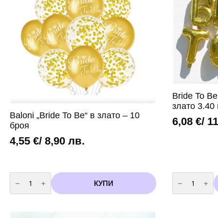
Bride To B
злато 3.40
Baloni „Bride To Be“ в злато – 10
6,08
€
/ 1
броя
4,55
€
/ 8,90 лв.
количество
количество
за
за
КУПИ
Baloni
Bride
"Bride
To
To
Be
Be"
-
в
9