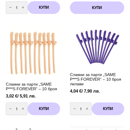
количество
за
КУПИ
КУПИ
Сламкa
за
парти
"BRIDE"
Сламки за парти „SAME
P***S FOREVER“ – 10 броя
лилави
Сламки за парти „SAME
P***S FOREVER“ – 10 броя
4,04
€
/ 7,90 лв.
3,02
€
/ 5,91 лв.
количество
количество
за
за
КУПИ
КУПИ
Сламки
Сламки
за
за
парти
парти
"SAME
"SAME
P***S
P***S