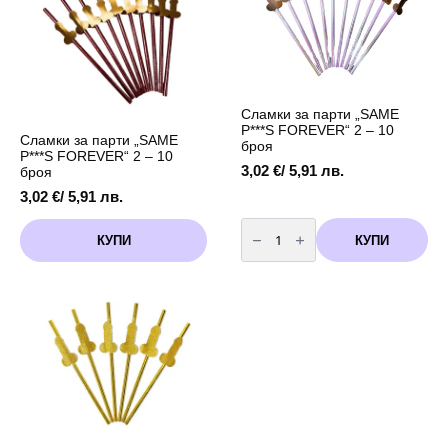
Сламки за парти „SAME
P***S FOREVER“ 2 – 10
Сламки за парти „SAME
броя
P***S FOREVER“ 2 – 10
3,02
€
/ 5,91 лв.
броя
3,02
€
/ 5,91 лв.
количество
за
КУПИ
КУПИ
Сламки
за
парти
"SAME
P***S
FOREVER"
2
-
10
броя