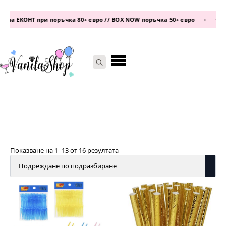
а ЕКОНТ при поръчка 80+ евро // BOX NOW поръчка 50+ евро
•
телеф
Search
for:
Показване на 1–13 от 16 резултата