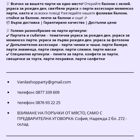
🎈
Всичко за вашето парти на едно място!
Открийте
балони с хелий
,
украса за рожден ден
,
сватбена украса
и
парти аксесоари моминско
парти, както и
за всеки повод! Разгледайте нашите
фолиеви балони
,
стойки за балони
,
ленти за балони
и още! 🎉
📦
Бърза доставка | Гарантирано качество | Достъпни цени
🎈
Голямо разнообразие на парти артикули:
✔️
Партита и събития
–
тематична украса за рожден ден
,
украса за
моминско парти
,
украса за първи рожден ден
,
украса за фотозона
✔️
Допълнителни аксесоари
–
парти чинии и чаши
,
парти банери
,
парти знаменца
,
парти свирки
,
парти сламки
,
парти маски
✔️
Специални артикули
–
пинята за парти
,
конфети за парти
,
свещички за торта
,
парти покривки
,
парти салфетки
Vanilashopparty@gmail.com
телефон: 0877 339 609
телефон: 0876 93 22 25
ВЗИМАНЕ НА ПОРЪЧКИ ОТ МЯСТО, САМО С
ПРЕДВАРИТЕЛНА УГОВОРКА: София, Надежда 2 бл. 272 -
склад