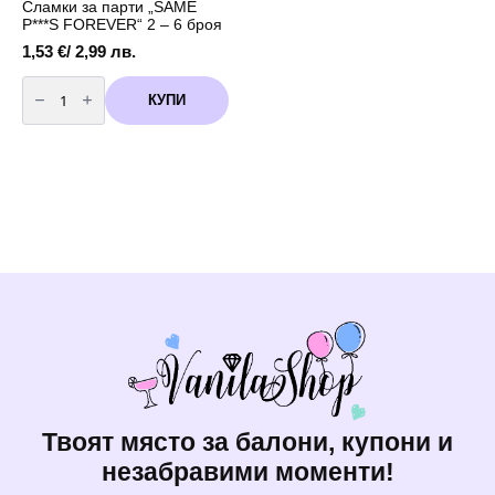
Сламки за парти „SAME
P***S FOREVER“ 2 – 6 броя
1,53
€
/ 2,99 лв.
количество
за
КУПИ
Сламки
за
парти
"SAME
P***S
FOREVER"
2
-
6
броя
Твоят място за балони, купони и
незабравими моменти!