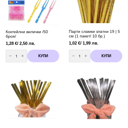
Парти сламки златни 19 | 5
Коктейлни вилички /50
см (1 пакет/ 10 бр.)
броя/
1,02
€
/ 1,99 лв.
1,28
€
/ 2,50 лв.
количество
количество
за
за
КУПИ
КУПИ
Коктейлни
Парти
вилички
сламки
/50
златни
броя/
19
|
5
см
(1
пакет/
10
бр.)