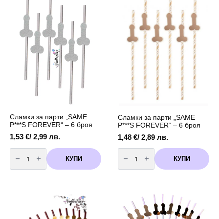
FOREVER"
FOREVER"
-
-
10
10
броя
броя
лилави
Сламки за парти „SAME
Сламки за парти „SAME
P***S FOREVER“ – 6 броя
P***S FOREVER“ – 6 броя
1,53
€
/ 2,99 лв.
1,48
€
/ 2,89 лв.
количество
количество
за
за
КУПИ
КУПИ
Сламки
Сламки
за
за
парти
парти
"SAME
"SAME
P***S
P***S
FOREVER"
FOREVER"
-
-
6
6
броя
броя