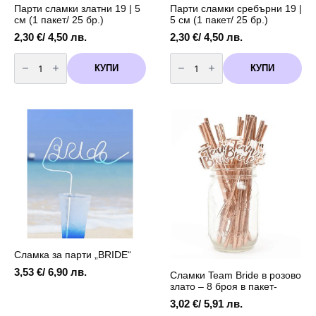
Парти сламки златни 19 | 5
Парти сламки сребърни 19 |
см (1 пакет/ 25 бр.)
5 см (1 пакет/ 25 бр.)
2,30
€
/ 4,50 лв.
2,30
€
/ 4,50 лв.
количество
количество
за
за
КУПИ
КУПИ
Парти
Парти
сламки
сламки
златни
сребърни
19
19
|
|
5
5
см
см
(1
(1
пакет/
пакет/
25
25
бр.)
бр.)
Сламкa за парти „BRIDE“
3,53
€
/ 6,90 лв.
Сламки Team Bride в розово
злато – 8 броя в пакет-
3,02
€
/ 5,91 лв.