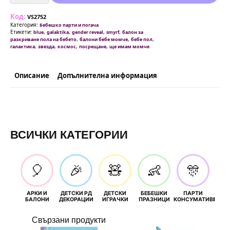
Звезда
48
Код:
см
VS2752
в
Категория:
Бебешко парти и погача
бебешко
Етикети:
,
,
,
,
blue
galaktika
gender reveal
smyrf
балон за
синьо
,
,
,
разкриване пола на бебето
балони бебе момче
бебе пол
,
,
,
,
галактика
звезда
космос
посрещане
ще имам момче
Описание
Допълнителна информация
ВСИЧКИ КАТЕГОРИИ
🎈
🎉
🧸
👶
🎊
АРКИ И
ДЕТСКИ РД
ДЕТСКИ
БЕБЕШКИ
ПАРТИ
П
БАЛОНИ
ДЕКОРАЦИИ
ИГРАЧКИ
ПРАЗНИЦИ
КОНСУМАТИВИ
РОЖД
Свързани продукти