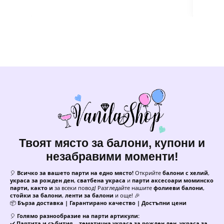
Твоят място за балони, купони и
незабравими моменти!
🎈
Всичко за вашето парти на едно място!
Открийте
балони с хелий
,
украса за рожден ден
,
сватбена украса
и
парти аксесоари моминско
парти, както и
за всеки повод! Разгледайте нашите
фолиеви балони
,
стойки за балони
,
ленти за балони
и още! 🎉
📦
Бърза доставка | Гарантирано качество | Достъпни цени
🎈
Голямо разнообразие на парти артикули:
✔️
Партита и събития
–
тематична украса за рожден ден
,
украса за