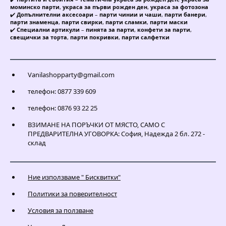
моминско парти
,
украса за първи рожден ден
,
украса за фотозона
✔️
Допълнителни аксесоари
–
парти чинии и чаши
,
парти банери
,
парти знаменца
,
парти свирки
,
парти сламки
,
парти маски
✔️
Специални артикули
–
пинята за парти
,
конфети за парти
,
свещички за торта
,
парти покривки
,
парти салфетки
Vanilashopparty@gmail.com
телефон: 0877 339 609
телефон: 0876 93 22 25
ВЗИМАНЕ НА ПОРЪЧКИ ОТ МЯСТО, САМО С
ПРЕДВАРИТЕЛНА УГОВОРКА: София, Надежда 2 бл. 272 -
склад
Ние използваме " Бисквитки"
Политики за поверителност
Условия за ползване