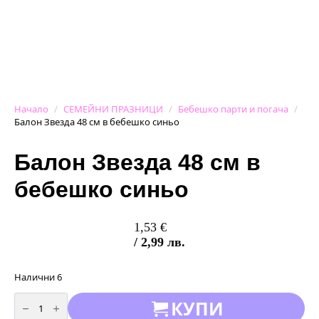
Начало
СЕМЕЙНИ ПРАЗНИЦИ
Бебешко парти и погача
Балон Звезда 48 см в бебешко синьо
Балон Звезда 48 см в
бебешко синьо
1,53
€
/ 2,99 лв.
Налични 6
количество
КУПИ
за
Балон