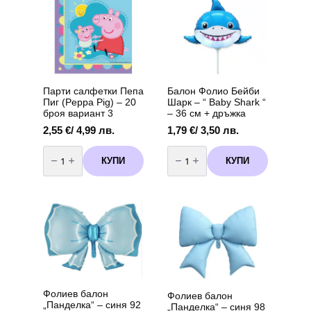
Парти салфетки Пепа
Балон Фолио Бейби
Пиг (Peppa Pig) – 20
Шарк – “ Baby Shark “
броя вариант 3
– 36 см + дръжка
2,55
€
/ 4,99 лв.
1,79
€
/ 3,50 лв.
количество
количество
за
за
КУПИ
КУПИ
Парти
Балон
салфетки
Фолио
Пепа
Бейби
Пиг
Шарк
(Peppa
-
Pig)
"
-
Baby
20
Shark
броя
"
вариант
-
3
36
см
+
дръжка
Фолиев балон
Фолиев балон
„Панделка“ – синя 92
„Панделка“ – синя 98