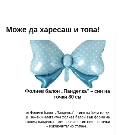
Може да харесаш и това!
Фолиев балон „Панделка“ – син на
Фоли
точки 80 см
🎀 Фолиев балон „Панделка“ – синя на бели точки
🎀 Фол
🎀 Нежен и елегантен фолиев балон във форма на
и н
голяма панделка в мек пастелно син цвят на точки
па
– изключително стилен…
моде