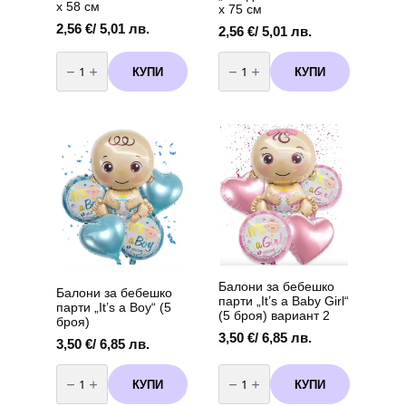
х 58 см
х 75 см
2,56
€
/ 5,01 лв.
2,56
€
/ 5,01 лв.
количество
количество
за
за
КУПИ
КУПИ
Фолиев
Фолиев
балон
балон
„Панделка“
„Панделка“
–
–
синя
синя
92
98
х
х
58
75
см
см
Балони за бебешко
Балони за бебешко
парти „It’s a Baby Girl“
парти „It’s a Boy“ (5
(5 броя) вариант 2
броя)
3,50
€
/ 6,85 лв.
3,50
€
/ 6,85 лв.
количество
количество
за
за
КУПИ
КУПИ
Балони
Балони
за
за