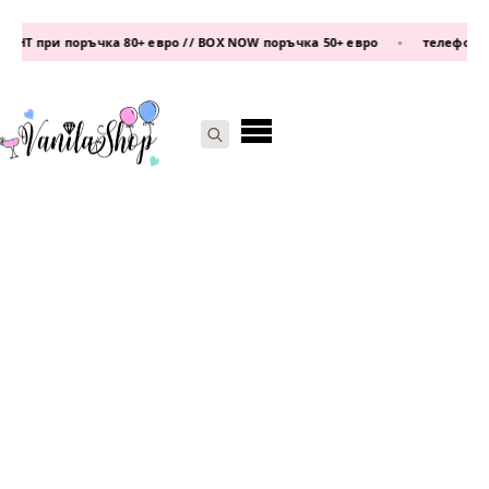
Т при поръчка 80+ евро // BOX NOW поръчка 50+ евро
•
телефон:
0877
Search
for: