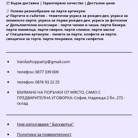
📦
Бърза доставка | Гарантирано качество | Достъпни цени
🎈
Голямо разнообразие на парти артикули:
✔️
Партита и събития
–
тематична украса за рожден ден
,
украса за
моминско парти
,
украса за първи рожден ден
,
украса за фотозона
✔️
Допълнителни аксесоари
–
парти чинии и чаши
,
парти банери
,
парти знаменца
,
парти свирки
,
парти сламки
,
парти маски
✔️
Специални артикули
–
пинята за парти
,
конфети за парти
,
свещички за торта
,
парти покривки
,
парти салфетки
Vanilashopparty@gmail.com
телефон: 0877 339 609
телефон: 0876 93 22 25
ВЗИМАНЕ НА ПОРЪЧКИ ОТ МЯСТО, САМО С
ПРЕДВАРИТЕЛНА УГОВОРКА: София, Надежда 2 бл. 272 -
склад
Ние използваме " Бисквитки"
Политики за поверителност