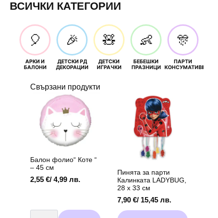
|
ВСИЧКИ КАТЕГОРИИ
пакетиран
🎈
🎉
🧸
👶
🎊
АРКИ И
ДЕТСКИ РД
ДЕТСКИ
БЕБЕШКИ
ПАРТИ
П
БАЛОНИ
ДЕКОРАЦИИ
ИГРАЧКИ
ПРАЗНИЦИ
КОНСУМАТИВИ
РОЖД
Свързани продукти
Балон фолио“ Коте “
– 45 см
Пинята за парти
2,55
€
/ 4,99 лв.
Калинката LADYBUG,
28 х 33 см
7,90
€
/ 15,45 лв.
количество