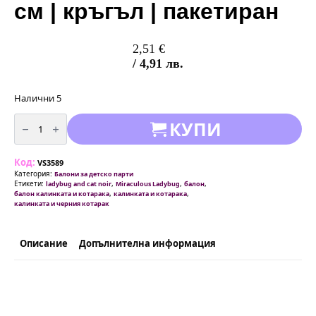
см | кръгъл | пакетиран
2,51
€
/ 4,91 лв.
Налични 5
количество
КУПИ
за
Балон
фолио
Калинката
Код:
и
VS3589
Черния
Категория:
Балони за детско парти
Котарак
Етикети:
,
,
,
ladybug and cat noir
Miraculous Ladybug
балон
-
,
,
балон калинката и котарака
калинката и котарака
Ladybug
калинката и черния котарак
and
cat
noir
-
Описание
Допълнителна информация
Miraculous
–
Street
|
46
см
|
кръгъл