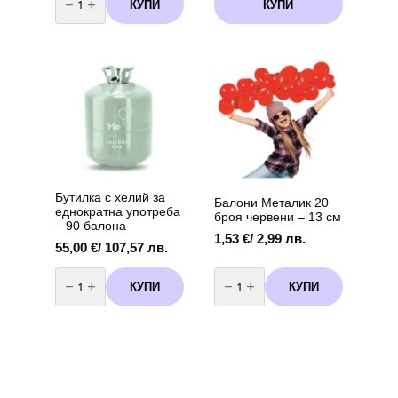
за
КУПИ
КУПИ
Балон
фолио"
Коте
"
-
45
см
Бутилка с хелий за
Балони Металик 20
еднократна употреба
броя червени – 13 см
– 90 балона
1,53
€
/ 2,99 лв.
55,00
€
/ 107,57 лв.
количество
количество
за
за
КУПИ
КУПИ
Бутилка
Балони
с
Металик
хелий
20
за
броя
еднократна
червени
употреба
-
-
13
90
см
балона