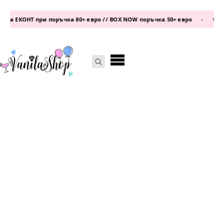
на ЕКОНТ при поръчка 80+ евро // BOX NOW поръчка 50+ евро
•
телеф
Search
for: