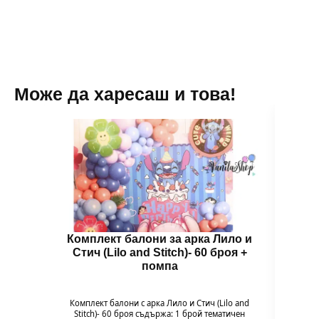
Може да харесаш и това!
Комплект балони за арка Лило и
Бал
Стич (Lilo and Stitch)- 60 броя +
помпа
Гол
надув
въздух
Комплект балони с арка Лило и Стич (Lilo and
94 x 
Stitch)- 60 броя съдържа: 1 брой тематичен