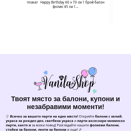
плакат Happy Birthday 60 х 70 см 1 брой балон
фолио 45 см 1…
Твоят място за балони, купони и
незабравими моменти!
🎈
Всичко за вашето парти на едно място!
Открийте
балони с хелий
,
украса за рожден ден
,
сватбена украса
и
парти аксесоари моминско
парти, както и
за всеки повод! Разгледайте нашите
фолиеви балони
,
стойки за балони
,
ленти за балони
и още! 🎉