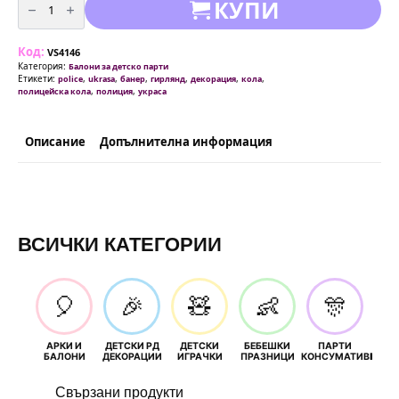
КУПИ
за
Банер
украса
Полиция
Код:
(POLICE)
VS4146
-
Категория:
Балони за детско парти
300
Етикети:
,
,
,
,
,
,
police
ukrasa
банер
гирлянд
декорация
кола
см
,
,
полицейска кола
полиция
украса
Описание
Допълнителна информация
ВСИЧКИ КАТЕГОРИИ
🎈
🎉
🧸
👶
🎊
АРКИ И
ДЕТСКИ РД
ДЕТСКИ
БЕБЕШКИ
ПАРТИ
П
БАЛОНИ
ДЕКОРАЦИИ
ИГРАЧКИ
ПРАЗНИЦИ
КОНСУМАТИВИ
РОЖД
Свързани продукти