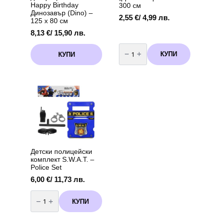
Happy Birthday
300 см
Динозавър (Dino) –
2,55
€
/ 4,99 лв.
125 x 80 см
8,13
€
/ 15,90 лв.
количество
за
КУПИ
КУПИ
Парти
банер
-
"Динозавър
"
Dino
-
300
см
Детски полицейски
комплект S.W.A.T. –
Police Set
6,00
€
/ 11,73 лв.
количество
за
КУПИ
Детски
полицейски
комплект