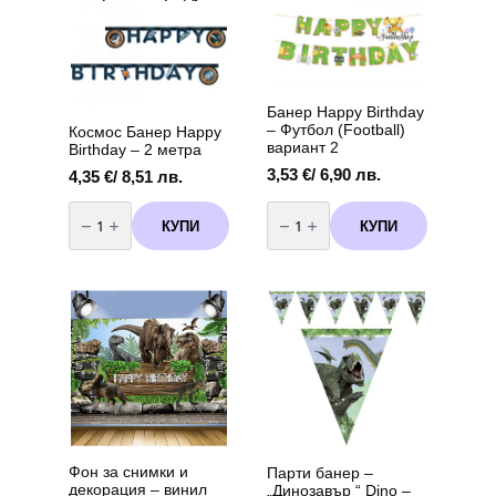
Банер Happy Birthday
– Футбол (Football)
Космос Банер Happy
вариант 2
Birthday – 2 метра
3,53
€
/ 6,90 лв.
4,35
€
/ 8,51 лв.
количество
количество
за
за
КУПИ
КУПИ
Космос
Банер
Банер
Happy
Happy
Birthday
Birthday
-
-
Футбол
2
(Football)
метра
вариант
2
Фон за снимки и
Парти банер –
декорация – винил
„Динозавър “ Dino –