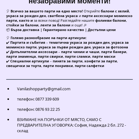
незабравими моменти!
🎈
Всичко за вашето парти на едно място!
Открийте
балони с хелий
,
украса за рожден ден
,
сватбена украса
и
парти аксесоари моминско
парти, както и
за всеки повод! Разгледайте нашите
фолиеви балони
,
стойки за балони
,
ленти за балони
и още! 🎉
📦
Бърза доставка | Гарантирано качество | Достъпни цени
🎈
Голямо разнообразие на парти артикули:
✔️
Партита и събития
–
тематична украса за рожден ден
,
украса за
моминско парти
,
украса за първи рожден ден
,
украса за фотозона
✔️
Допълнителни аксесоари
–
парти чинии и чаши
,
парти банери
,
парти знаменца
,
парти свирки
,
парти сламки
,
парти маски
✔️
Специални артикули
–
пинята за парти
,
конфети за парти
,
свещички за торта
,
парти покривки
,
парти салфетки
Vanilashopparty@gmail.com
телефон: 0877 339 609
телефон: 0876 93 22 25
ВЗИМАНЕ НА ПОРЪЧКИ ОТ МЯСТО, САМО С
ПРЕДВАРИТЕЛНА УГОВОРКА: София, Надежда 2 бл. 272 -
склад