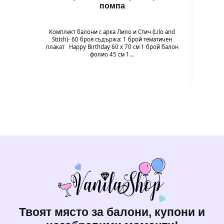
помпа
Гол
надув
въздух
Комплект балони с арка Лило и Стич (Lilo and
94 x 
Stitch)- 60 броя съдържа: 1 брой тематичен
плакат Happy Birthday 60 х 70 см 1 брой балон
фолио 45 см 1…
Твоят място за балони, купони и