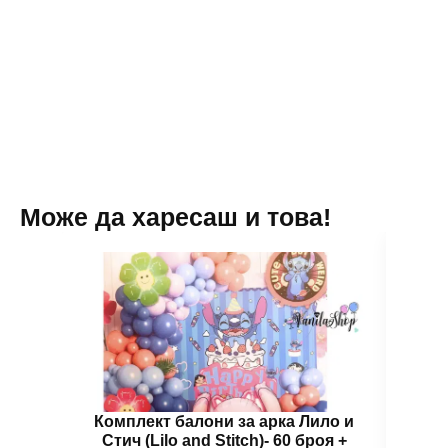
S.W.A.T.
–
Police
Set
Може да харесаш и това!
Комплект балони за арка Лило и
Бал
Стич (Lilo and Stitch)- 60 броя +