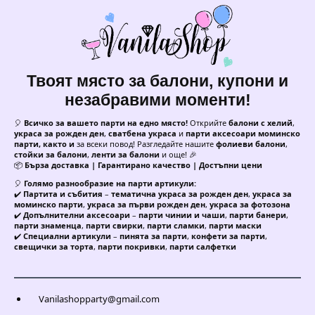
Твоят място за балони, купони и
незабравими моменти!
🎈
Всичко за вашето парти на едно място!
Открийте
балони с хелий
,
украса за рожден ден
,
сватбена украса
и
парти аксесоари моминско
парти, както и
за всеки повод! Разгледайте нашите
фолиеви балони
,
стойки за балони
,
ленти за балони
и още! 🎉
📦
Бърза доставка | Гарантирано качество | Достъпни цени
🎈
Голямо разнообразие на парти артикули:
✔️
Партита и събития
–
тематична украса за рожден ден
,
украса за
моминско парти
,
украса за първи рожден ден
,
украса за фотозона
✔️
Допълнителни аксесоари
–
парти чинии и чаши
,
парти банери
,
парти знаменца
,
парти свирки
,
парти сламки
,
парти маски
✔️
Специални артикули
–
пинята за парти
,
конфети за парти
,
свещички за торта
,
парти покривки
,
парти салфетки
Vanilashopparty@gmail.com