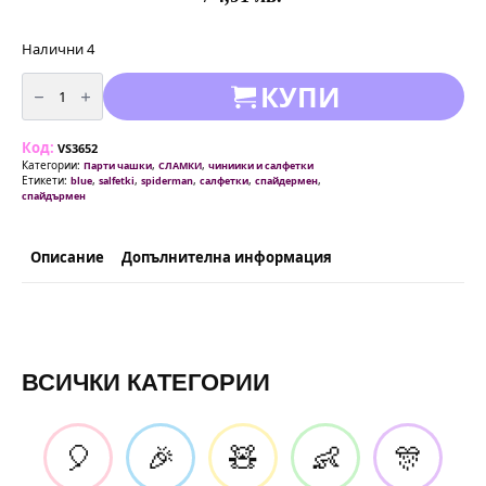
Налични 4
количество
КУПИ
за
Парти
салфетки
Спайдърмен
Код:
(Spiderman)
VS3652
-
Категории:
,
,
Парти чашки
СЛАМКИ
чиниики и салфетки
20
Етикети:
,
,
,
,
,
blue
salfetki
spiderman
салфетки
спайдермен
броя
спайдърмен
Описание
Допълнителна информация
ВСИЧКИ КАТЕГОРИИ
🎈
🎉
🧸
👶
🎊