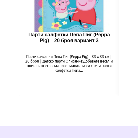
Парти салфетки Пепа Пиг (Peppa
Чин
Pig) – 20 броя вариант 3
Парти салфетки Пепа Пиг (Peppa Pig) – 33 x 33 см |
Чи
20 броя | Детско парти Описание:Добавете весел и
Напр
цветен акцент към празничната маса с тези парти
весели
салфетки Пепа…