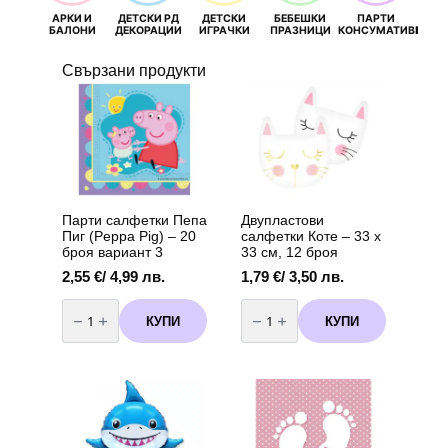
АРКИ И
ДЕТСКИ РД
ДЕТСКИ
БЕБЕШКИ
ПАРТИ
П
БАЛОНИ
ДЕКОРАЦИИ
ИГРАЧКИ
ПРАЗНИЦИ
КОНСУМАТИВИ
РОЖД
Свързани продукти
Парти салфетки Пепа
Двупластови
Пиг (Peppa Pig) – 20
салфетки Коте – 33 х
броя вариант 3
33 см, 12 броя
2,55
€
/ 4,99 лв.
1,79
€
/ 3,50 лв.
количество
количество
за
за
КУПИ
КУПИ
Парти
Двупластови
салфетки
салфетки
Пепа
Коте
Пиг
–
(Peppa
33
Pig)
х
-
33
20
см,
броя
12
вариант
броя