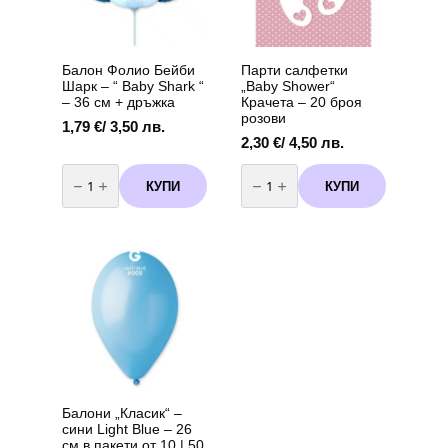
3
Балон Фолио Бейби
Парти салфетки
Шарк – “ Baby Shark “
„Baby Shower“
– 36 см + дръжка
Крачета – 20 броя
розови
1,79
€
/ 3,50 лв.
2,30
€
/ 4,50 лв.
количество
количество
за
за
КУПИ
КУПИ
Балон
Парти
Фолио
салфетки
Бейби
"Baby
Шарк
Shower"
-
Крачета
"
-
Baby
20
Shark
броя
"
розови
-
36
см
+
дръжка
Балони „Класик“ –
сини Light Blue – 26
см в пакети от 10 | 50