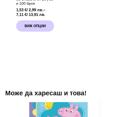
и 100 броя
1,53
€
/ 2,99 лв.
–
Price
7,11
€
/ 13,91 лв.
range:
This
1,53 €
ВИЖ ОПЦИИ
product
/
has
2,99 лв.
multiple
through
variants.
7,11 €
The
/
options
13,91 лв.
may
be
chosen
on
the
product
page
Може да харесаш и това!