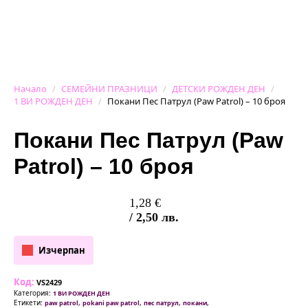
Начало
СЕМЕЙНИ ПРАЗНИЦИ
ДЕТСКИ РОЖДЕН ДЕН
1 ВИ РОЖДЕН ДЕН
Покани Пес Патрул (Paw Patrol) – 10 броя
Покани Пес Патрул (Paw
Patrol) – 10 броя
1,28
€
/ 2,50 лв.
Изчерпан
Код:
VS2429
Категория:
1 ВИ РОЖДЕН ДЕН
Етикети:
,
,
,
,
paw patrol
pokani paw patrol
пес патрул
покани