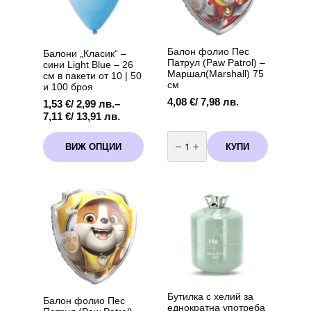
Балон фолио Пес
Балони „Класик“ –
Патрул (Paw Patrol) –
сини Light Blue – 26
Маршал(Marshall) 75
см в пакети от 10 | 50
см
и 100 броя
4,08
€
/ 7,98 лв.
1,53
€
/ 2,99 лв.
–
Price
7,11
€
/ 13,91 лв.
range:
количество
This
1,53 €
за
КУПИ
ВИЖ ОПЦИИ
product
Балон
/
фолио
has
2,99 лв.
Пес
multiple
through
Патрул
variants.
(Paw
7,11 €
Patrol)
The
/
-
options
13,91 лв.
Маршал(Marshall)
may
75
см
be
chosen
on
the
product
Бутилка с хелий за
page
Балон фолио Пес
еднократна употреба