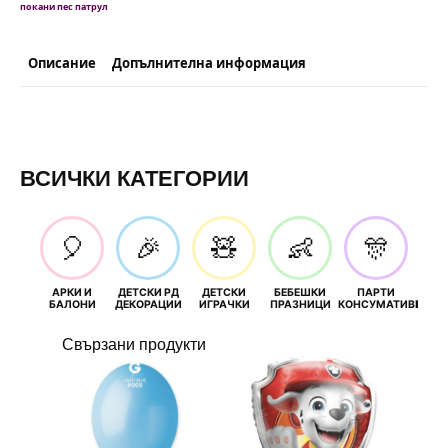
покани пес патрул
Описание
Допълнителна информация
ВСИЧКИ КАТЕГОРИИ
🎈
🎉
🧸
👶
🎊
АРКИ И
ДЕТСКИ РД
ДЕТСКИ
БЕБЕШКИ
ПАРТИ
П
БАЛОНИ
ДЕКОРАЦИИ
ИГРАЧКИ
ПРАЗНИЦИ
КОНСУМАТИВИ
РОЖД
Свързани продукти