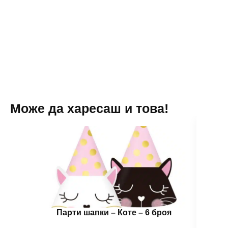
20
броя
бели
-
13
см
Може да харесаш и това!
Парти шапки – Коте – 6 броя
Бало