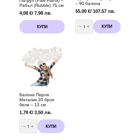
Патрул (Paw Patrol) –
– 90 балона
Рабъл (Rubble) 75 см
55,00
€
/ 107,57 лв.
4,08
€
/ 7,98 лв.
количество
за
КУПИ
КУПИ
Бутилка
с
хелий
за
еднократна
употреба
-
90
балона
Балони Перла
Металик 20 броя
бели – 13 см
1,79
€
/ 3,50 лв.
количество
за
КУПИ
Балони
Перла
Металик