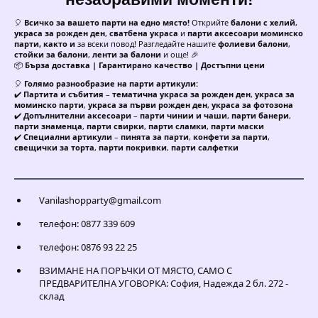
🎈
Всичко за вашето парти на едно място!
Открийте
балони с хелий
,
украса за рожден ден
,
сватбена украса
и
парти аксесоари моминско
парти, както и
за всеки повод! Разгледайте нашите
фолиеви балони
,
стойки за балони
,
ленти за балони
и още! 🎉
📦
Бърза доставка | Гарантирано качество | Достъпни цени
🎈
Голямо разнообразие на парти артикули:
✔️
Партита и събития
–
тематична украса за рожден ден
,
украса за
моминско парти
,
украса за първи рожден ден
,
украса за фотозона
✔️
Допълнителни аксесоари
–
парти чинии и чаши
,
парти банери
,
парти знаменца
,
парти свирки
,
парти сламки
,
парти маски
✔️
Специални артикули
–
пинята за парти
,
конфети за парти
,
свещички за торта
,
парти покривки
,
парти салфетки
Vanilashopparty@gmail.com
телефон: 0877 339 609
телефон: 0876 93 22 25
ВЗИМАНЕ НА ПОРЪЧКИ ОТ МЯСТО, САМО С
ПРЕДВАРИТЕЛНА УГОВОРКА: София, Надежда 2 бл. 272 -
склад