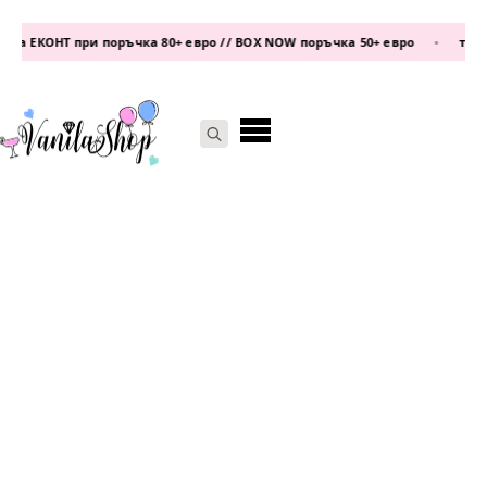
а ЕКОНТ при поръчка 80+ евро // BOX NOW поръчка 50+ евро
•
телеф
Search
for: