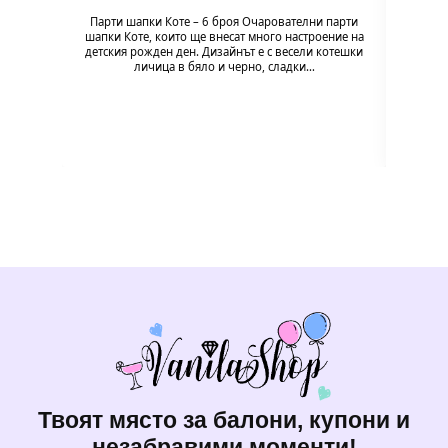
Парти шапки Коте – 6 броя Очарователни парти
шапки Коте, които ще внесат много настроение на
Балон
детския рожден ден. Дизайнът е с весели котешки
напълв
личица в бяло и черно, сладки…
Твоят място за балони, купони и
незабравими моменти!