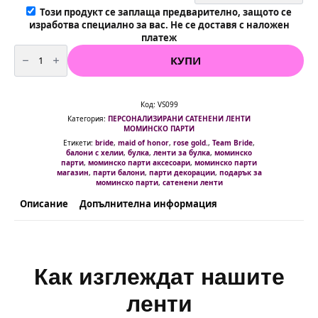
Този продукт се заплаща предварително, защото се
изработва специално за вас. Не се доставя с наложен
платеж
количество
за
КУПИ
Сатенени
Ленти
"
Classic
"
Код:
VS099
-
Категория:
ПЕРСОНАЛИЗИРАНИ САТЕНЕНИ ЛЕНТИ
избор
МОМИНСКО ПАРТИ
на
различни
Етикети:
bride
,
maid of honor
,
rose gold.
,
Team Bride
,
цветове
балони с хелии
,
булка
,
ленти за булка
,
моминско
и
парти
,
моминско парти аксесоари
,
моминско парти
надписи
магазин
,
парти балони
,
парти декорации
,
подарък за
моминско парти
,
сатенени ленти
Описание
Допълнителна информация
Как изглеждат нашите
ленти