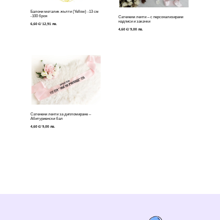
Балони металик жълти (Yellow) -13 см
-100 броя
Сатенени ленти – с персонализирани
надписи и закачки
6,60
€
/ 12,91 лв.
4,60
€
/ 9,00 лв.
Сатенени ленти за дипломиране –
Абитуриенски бал
4,60
€
/ 9,00 лв.