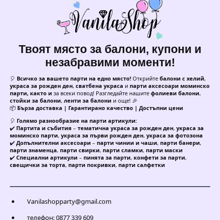
Твоят място за балони, купони и
незабравими моменти!
🎈
Всичко за вашето парти на едно място!
Открийте
балони с хелий
,
украса за рожден ден
,
сватбена украса
и
парти аксесоари моминско
парти, както и
за всеки повод! Разгледайте нашите
фолиеви балони
,
стойки за балони
,
ленти за балони
и още! 🎉
📦
Бърза доставка | Гарантирано качество | Достъпни цени
🎈
Голямо разнообразие на парти артикули:
✔️
Партита и събития
–
тематична украса за рожден ден
,
украса за
моминско парти
,
украса за първи рожден ден
,
украса за фотозона
✔️
Допълнителни аксесоари
–
парти чинии и чаши
,
парти банери
,
парти знаменца
,
парти свирки
,
парти сламки
,
парти маски
✔️
Специални артикули
–
пинята за парти
,
конфети за парти
,
свещички за торта
,
парти покривки
,
парти салфетки
Vanilashopparty@gmail.com
телефон: 0877 339 609