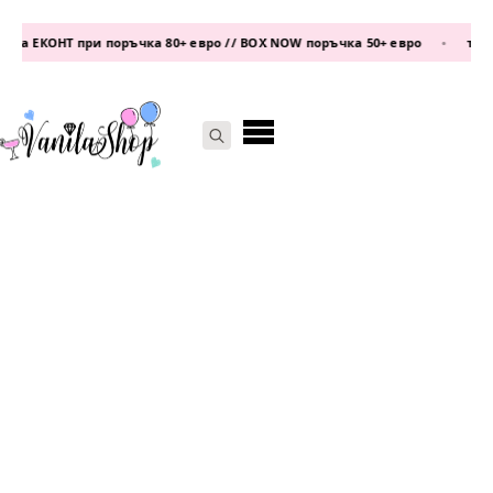
а ЕКОНТ при поръчка 80+ евро // BOX NOW поръчка 50+ евро
•
телефо
Search
for: