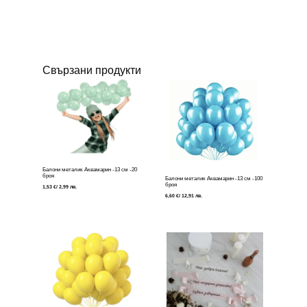
Свързани продукти
Балони металик Аквамарин -13 см -20
броя
Балони металик Аквамарин -13 см -100
броя
1,53
€
/ 2,99 лв.
6,60
€
/ 12,91 лв.