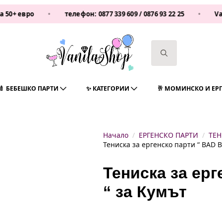
вро
•
телефон:
0877 339 609
/
0876 93 22 25
•
Vanilash
Search
for:
🍼 БЕБЕШКО ПАРТИ
✨ КАТЕГОРИИ
🥂 МОМИНСКО И ЕР
Начало
ЕРГЕНСКО ПАРТИ
ТЕН
Тениска за ергенско парти “ BAD B
Тениска за ер
“ за Кумът