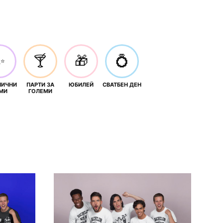
✨
🍸
🎁
💍
НИЧНИ
ПАРТИ ЗА
ЮБИЛЕЙ
СВАТБЕН ДЕН
МИ
ГОЛЕМИ