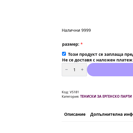
Налични 9999
размер
*
Този продукт се заплаща пре
Не се доставя с наложен платеж
количество
за
Тениска
за
ергенско
парти
"
Код:
VS181
BAD
Категория:
ТЕНИСКИ ЗА ЕРГЕНСКО ПАРТИ
BOYS
"
за
Кумът
Описание
Допълнителна ин