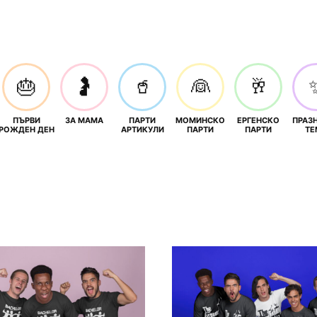
🎂
🤰
🥤
👰
🥂
ПЪРВИ
ЗА МАМА
ПАРТИ
МОМИНСКО
ЕРГЕНСКО
ПРАЗ
И
РОЖДЕН ДЕН
АРТИКУЛИ
ПАРТИ
ПАРТИ
ТЕ