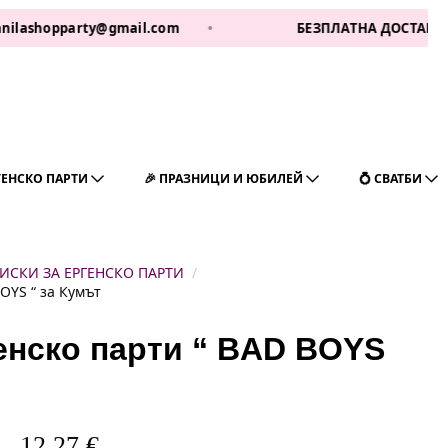
opparty@gmail.com
•
БЕЗПЛАТНА ДОСТАВКА ЗА 1 РА
ГЕНСКО ПАРТИ
🎉 ПРАЗНИЦИ И ЮБИЛЕЙ
💍 СВАТБИ
ИСКИ ЗА ЕРГЕНСКО ПАРТИ
OYS “ за Кумът
генско парти “ BAD BOYS
12,27
€