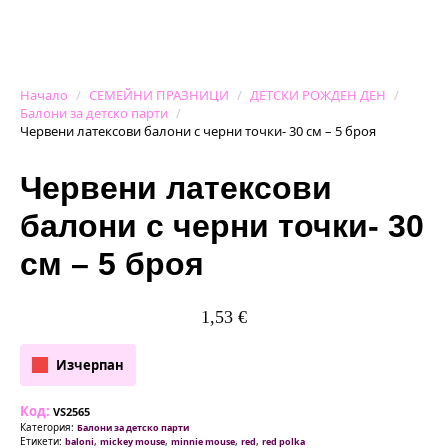
Начало
СЕМЕЙНИ ПРАЗНИЦИ
ДЕТСКИ РОЖДЕН ДЕН
Балони за детско парти
Червени латексови балони с черни точки- 30 см – 5 броя
Червени латексови
балони с черни точки- 30
см – 5 броя
1,53
€
Изчерпан
Код:
VS2565
Категория:
Балони за детско парти
Етикети:
,
,
,
,
baloni
mickey mouse
minnie mouse
red
red polka