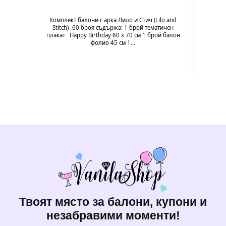
Гол
надув
въздух
Комплект балони с арка Лило и Стич (Lilo and
94 x 
Stitch)- 60 броя съдържа: 1 брой тематичен
плакат Happy Birthday 60 х 70 см 1 брой балон
фолио 45 см 1…
Твоят място за балони, купони и
незабравими моменти!