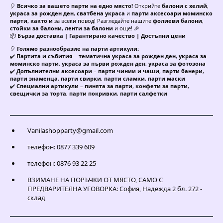
🎈
Всичко за вашето парти на едно място!
Открийте
балони с хелий
,
украса за рожден ден
,
сватбена украса
и
парти аксесоари моминско
парти, както и
за всеки повод! Разгледайте нашите
фолиеви балони
,
стойки за балони
,
ленти за балони
и още! 🎉
📦
Бърза доставка | Гарантирано качество | Достъпни цени
🎈
Голямо разнообразие на парти артикули:
✔️
Партита и събития
–
тематична украса за рожден ден
,
украса за
моминско парти
,
украса за първи рожден ден
,
украса за фотозона
✔️
Допълнителни аксесоари
–
парти чинии и чаши
,
парти банери
,
парти знаменца
,
парти свирки
,
парти сламки
,
парти маски
✔️
Специални артикули
–
пинята за парти
,
конфети за парти
,
свещички за торта
,
парти покривки
,
парти салфетки
Vanilashopparty@gmail.com
телефон: 0877 339 609
телефон: 0876 93 22 25
ВЗИМАНЕ НА ПОРЪЧКИ ОТ МЯСТО, САМО С
ПРЕДВАРИТЕЛНА УГОВОРКА: София, Надежда 2 бл. 272 -
склад