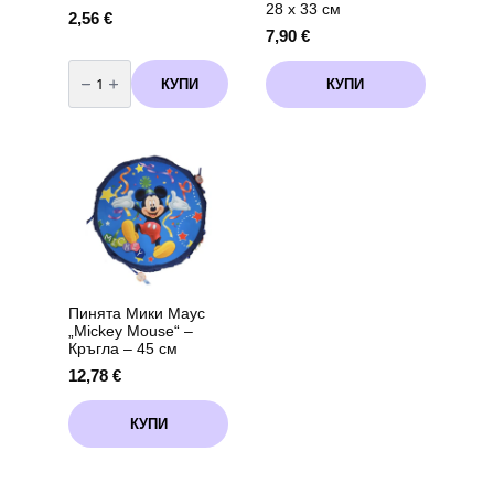
28 х 33 см
2,56
€
7,90
€
количество
за
КУПИ
КУПИ
Фолиев
балон
„Панделка“
–
червена
98
х
75
см
Пинята Мики Маус
„Mickey Mouse“ –
Кръгла – 45 см
12,78
€
КУПИ