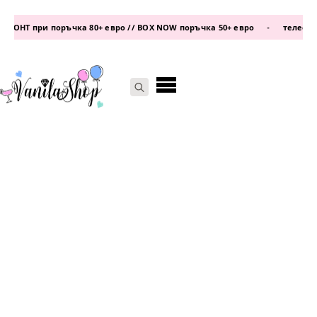
ОНТ при поръчка 80+ евро // BOX NOW поръчка 50+ евро
•
телефон:
08
Search
for: