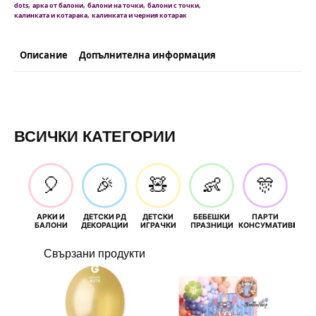
,
,
,
,
dots
арка от балони
балони на точки
балони с точки
,
калинката и котарака
калинката и черния котарак
Описание
Допълнителна информация
ВСИЧКИ КАТЕГОРИИ
🎈
🎉
🧸
👶
🎊
АРКИ И
ДЕТСКИ РД
ДЕТСКИ
БЕБЕШКИ
ПАРТИ
П
БАЛОНИ
ДЕКОРАЦИИ
ИГРАЧКИ
ПРАЗНИЦИ
КОНСУМАТИВИ
РОЖД
Свързани продукти