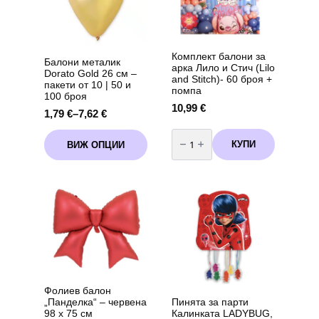
Комплект балони за
Балони металик
арка Лило и Стич (Lilo
Dorato Gold 26 см –
and Stitch)- 60 броя +
пакети от 10 | 50 и
помпа
100 броя
10,99
€
1,79
€
–
7,62
€
Price
range:
количество
This
за
1,79 €
КУПИ
ВИЖ ОПЦИИ
product
Комплект
through
балони
has
за
7,62 €
multiple
арка
variants.
Лило
и
The
Стич
options
(Lilo
may
and
Stitch)-
be
60
chosen
броя
+
on
помпа
the
product
Фолиев балон
page
„Панделка“ – червена
Пинята за парти
98 х 75 см
Калинката LADYBUG,