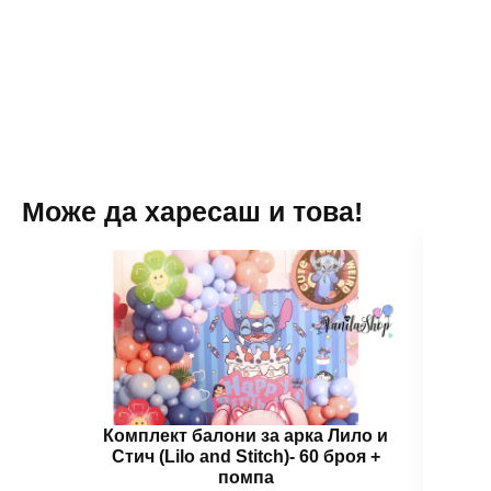
Може да харесаш и това!
Комплект балони за арка Лило и
Бал
Стич (Lilo and Stitch)- 60 броя +
помпа