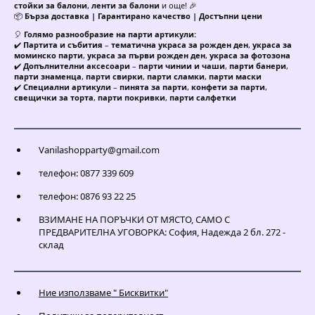
стойки за балони
,
ленти за балони
и още! 🎉
📦
Бърза доставка | Гарантирано качество | Достъпни цени
🎈
Голямо разнообразие на парти артикули:
✔️
Партита и събития
–
тематична украса за рожден ден
,
украса за
моминско парти
,
украса за първи рожден ден
,
украса за фотозона
✔️
Допълнителни аксесоари
–
парти чинии и чаши
,
парти банери
,
парти знаменца
,
парти свирки
,
парти сламки
,
парти маски
✔️
Специални артикули
–
пинята за парти
,
конфети за парти
,
свещички за торта
,
парти покривки
,
парти салфетки
Vanilashopparty@gmail.com
телефон: 0877 339 609
телефон: 0876 93 22 25
ВЗИМАНЕ НА ПОРЪЧКИ ОТ МЯСТО, САМО С
ПРЕДВАРИТЕЛНА УГОВОРКА: София, Надежда 2 бл. 272 -
склад
Ние използваме " Бисквитки"