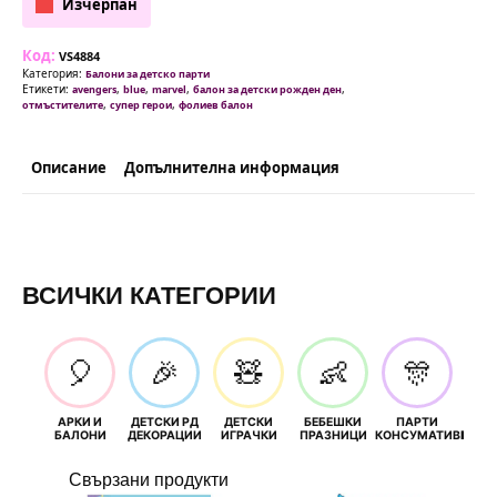
Изчерпан
Код:
VS4884
Категория:
Балони за детско парти
Етикети:
,
,
,
,
avengers
blue
marvel
балон за детски рожден ден
,
,
отмъстителите
супер герои
фолиев балон
Описание
Допълнителна информация
ВСИЧКИ КАТЕГОРИИ
🎈
🎉
🧸
👶
🎊
АРКИ И
ДЕТСКИ РД
ДЕТСКИ
БЕБЕШКИ
ПАРТИ
П
БАЛОНИ
ДЕКОРАЦИИ
ИГРАЧКИ
ПРАЗНИЦИ
КОНСУМАТИВИ
РОЖД
Свързани продукти