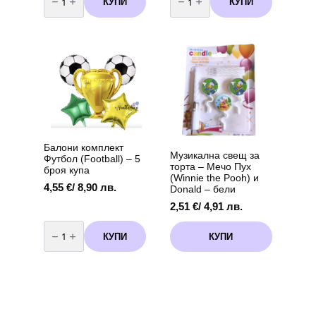
КУПИ
КУПИ
Бутилка
Балони
с
Металик
хелий
тъмно
за
сини
еднократна
/20
употреба
броя/
-
-
90
13
балона
см
Балони комплект
Музикална свещ за
Футбол (Football) – 5
торта – Мечо Пух
броя купа
(Winnie the Pooh) и
4,55
€
/ 8,90 лв.
Donald – бели
2,51
€
/ 4,91 лв.
количество
за
КУПИ
КУПИ
Балони
комплект
Футбол
(Football)
-
5
броя
купа