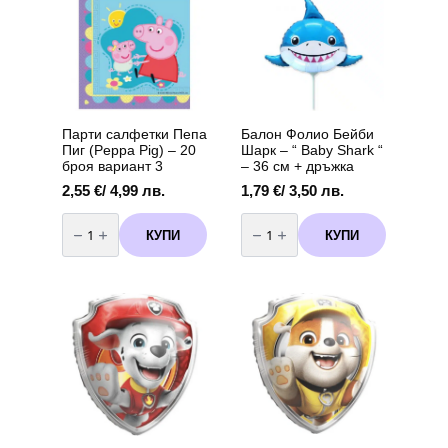
Парти салфетки Пепа
Балон Фолио Бейби
Пиг (Peppa Pig) – 20
Шарк – “ Baby Shark “
броя вариант 3
– 36 см + дръжка
2,55
€
/ 4,99 лв.
1,79
€
/ 3,50 лв.
количество
количество
за
за
КУПИ
КУПИ
Парти
Балон
салфетки
Фолио
Пепа
Бейби
Пиг
Шарк
(Peppa
-
Pig)
"
-
Baby
20
Shark
броя
"
вариант
-
3
36
см
+
дръжка