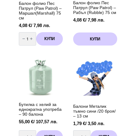
Балон фолио Пес
Балон фолио Пес
Патрул (Paw Patrol) –
Патрул (Paw Patrol) –
Рабъл (Rubble) 75 см
Маршал(Marshall) 75
см
4,08
€
/ 7,98 лв.
4,08
€
/ 7,98 лв.
количество
за
КУПИ
КУПИ
Балон
фолио
Пес
Патрул
(Paw
Patrol)
-
Маршал(Marshall)
75
см
Бутилка с хелий за
Балони Металик
еднократна употреба
тъмно сини /20 броя/
– 90 балона
– 13 см
55,00
€
/ 107,57 лв.
1,79
€
/ 3,50 лв.
количество
количество
за
за