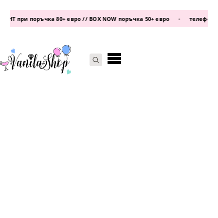
НТ при поръчка 80+ евро // BOX NOW поръчка 50+ евро
•
телефон:
087
Search
for: