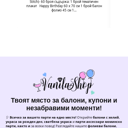
Stitch)- 60 броя съдържа: 1 брой тематичен
плакат Happy Birthday 60 х 70 см 1 брой балон
фолио 45 см 1…
Твоят място за балони, купони и
незабравими моменти!
🎈
Всичко за вашето парти на едно място!
Открийте
балони с хелий
,
украса за рожден ден
,
сватбена украса
и
парти аксесоари моминско
парти, както и
за всеки повод! Разгледайте нашите
фолиеви балони
,