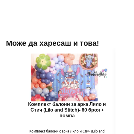
Може да харесаш и това!
Комплект балони за арка Лило и
Бал
Стич (Lilo and Stitch)- 60 броя +
помпа
Гол
надув
въздух
Комплект балони с арка Лило и Стич (Lilo and
94 x 