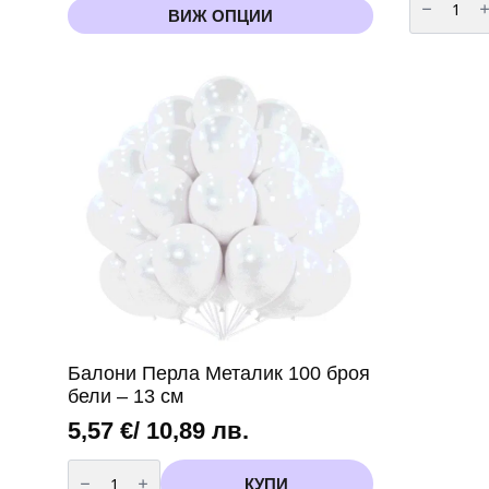
за
This
ВИЖ ОПЦИИ
1,53 €
Бутилка
product
с
has
/
хелий
за
multiple
2,99 лв.
еднократ
variants.
употреба
through
The
-
90
options
7,11 €
балона
may
/
be
13,91 лв.
chosen
on
the
product
page
Балони Перла Металик 100 броя
бели – 13 см
5,57
€
/ 10,89 лв.
количество
за
КУПИ