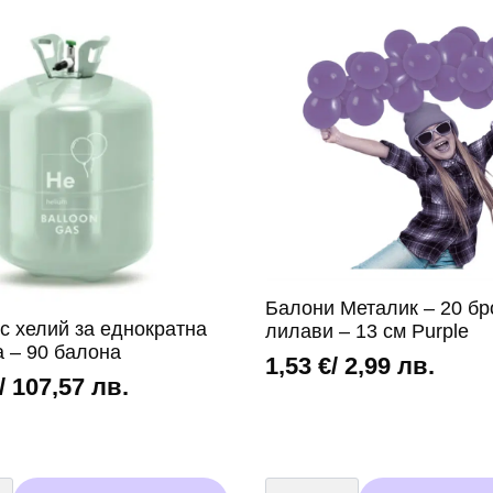
Балони Металик – 20 бр
с хелий за еднократна
лилави – 13 см Purple
а – 90 балона
1,53
€
/ 2,99 лв.
/ 107,57 лв.
во
количество