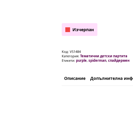
Изчерпан
Код:
VS1484
Категория:
Тематични детски партита
Етикети:
purple
,
spiderman
,
спайдермен
Описание
Допълнителна ин