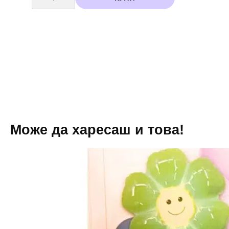
Балони
Перла
Металик
100
броя
бели
-
13
см
Може да харесаш и това!