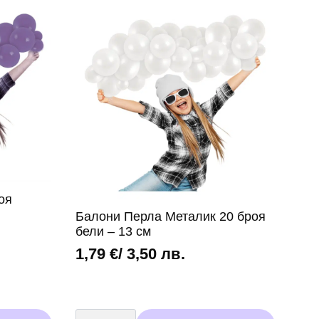
оя
Балони Перла Металик 20 броя
бели – 13 см
1,79
€
/ 3,50 лв.
количество