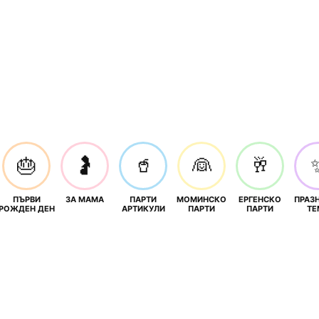
🎂
🤰
🥤
👰
🥂
ПЪРВИ
ЗА МАМА
ПАРТИ
МОМИНСКО
ЕРГЕНСКО
ПРАЗ
И
РОЖДЕН ДЕН
АРТИКУЛИ
ПАРТИ
ПАРТИ
ТЕ