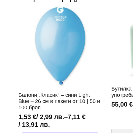
Бутилка 
Балони „Класик“ – сини Light
употреб
Blue – 26 см в пакети от 10 | 50 и
55,00
€
100 броя
1,53
€
/ 2,99 лв.
–
7,11
€
Price
/ 13,91 лв.
количест
range: