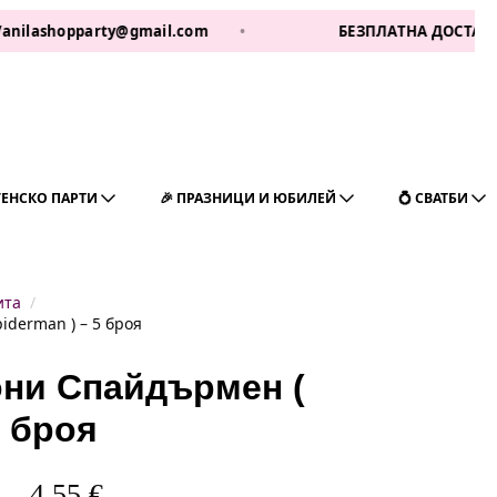
pparty@gmail.com
•
БЕЗПЛАТНА ДОСТАВКА ЗА 1 РАБ
ГЕНСКО ПАРТИ
🎉 ПРАЗНИЦИ И ЮБИЛЕЙ
💍 СВАТБИ
ита
iderman ) – 5 броя
ни Спайдърмен (
5 броя
4,55
€