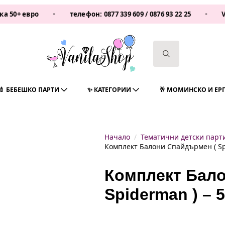
ро
•
телефон:
0877 339 609
/
0876 93 22 25
•
Vanilasho
Search
for:
🍼 БЕБЕШКО ПАРТИ
✨ КАТЕГОРИИ
🥂 МОМИНСКО И ЕР
Начало
Тематични детски парт
Комплект Балони Спайдърмен ( Sp
Комплект Бало
Spiderman ) – 