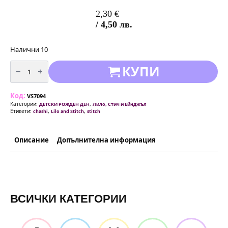
2,30
€
/ 4,50 лв.
Налични 10
количество
КУПИ
за
Парти
чаши
Стич
Код:
(Stitch)
VS7094
-
Категории:
,
ДЕТСКИ РОЖДЕН ДЕН
Лило, Стич и Ейнджъл
10
Етикети:
,
,
chashi
Lilo and Stitch
stitch
броя
вариант
3
Описание
Допълнителна информация
ВСИЧКИ КАТЕГОРИИ