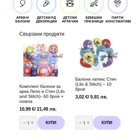
🎈
🎉
🧸
👶
🎊
АРКИ И
ДЕТСКИ РД
ДЕТСКИ
БЕБЕШКИ
ПАРТИ
П
БАЛОНИ
ДЕКОРАЦИИ
ИГРАЧКИ
ПРАЗНИЦИ
КОНСУМАТИВИ
РОЖД
Свързани продукти
Балони латекс Стич
(Lilo & Stitch) – 10
Комплект балони за
броя
арка Лило и Стич (Lilo
and Stitch)- 60 броя +
3,02
€
/ 5,91 лв.
помпа
10,99
€
/ 21,49 лв.
количество
количество
за
за
КУПИ
КУПИ
Комплект
Балони
балони
латекс
за
Стич
арка
(Lilo