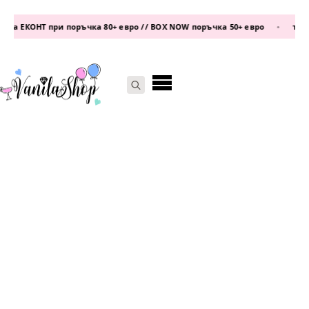
а ЕКОНТ при поръчка 80+ евро // BOX NOW поръчка 50+ евро
•
телеф
Search
for: