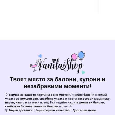
Твоят място за балони, купони и
незабравими моменти!
🎈
Всичко за вашето парти на едно място!
Открийте
балони с хелий
,
украса за рожден ден
,
сватбена украса
и
парти аксесоари моминско
парти, както и
за всеки повод! Разгледайте нашите
фолиеви балони
,
стойки за балони
,
ленти за балони
и още! 🎉
📦
Бърза доставка | Гарантирано качество | Достъпни цени