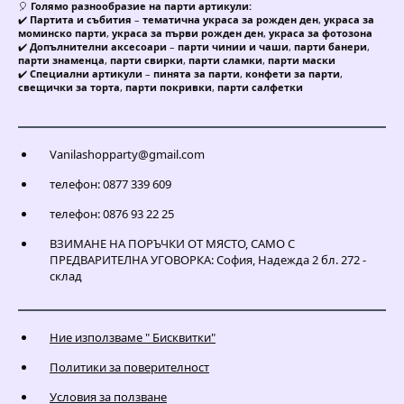
🎈
Голямо разнообразие на парти артикули:
✔️
Партита и събития
–
тематична украса за рожден ден
,
украса за
моминско парти
,
украса за първи рожден ден
,
украса за фотозона
✔️
Допълнителни аксесоари
–
парти чинии и чаши
,
парти банери
,
парти знаменца
,
парти свирки
,
парти сламки
,
парти маски
✔️
Специални артикули
–
пинята за парти
,
конфети за парти
,
свещички за торта
,
парти покривки
,
парти салфетки
Vanilashopparty@gmail.com
телефон: 0877 339 609
телефон: 0876 93 22 25
ВЗИМАНЕ НА ПОРЪЧКИ ОТ МЯСТО, САМО С
ПРЕДВАРИТЕЛНА УГОВОРКА: София, Надежда 2 бл. 272 -
склад
Ние използваме " Бисквитки"
Политики за поверителност
Условия за ползване