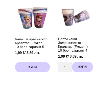
Лило
&
и
Stitch)
Стич
-
(Lilo
10
and
броя
Stitch)-
60
броя
+
помпа
Парти чаши
Чаши Замръзналото
Замръзналото
Кралство (Frozen ) –
Кралство (Frozen ) –
10 броя вариант 5
10 броя вариант 4
1,99
€
/ 3,89 лв.
1,99
€
/ 3,89 лв.
количество
за
КУПИ
КУПИ
Парти
чаши
Замръзналото
Кралство
(Frozen
)
-
10
броя
вариант
4