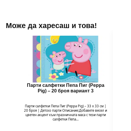
Може да харесаш и това!
Парти салфетки Пепа Пиг (Peppa
Бал
Pig) – 20 броя вариант 3
Парти салфетки Пепа Пиг (Peppa Pig) – 33 x 33 см |
Балон 
20 броя | Детско парти Описание:Добавете весел и
Pig
цветен акцент към празничната маса с тези парти
празн
салфетки Пепа…
формат