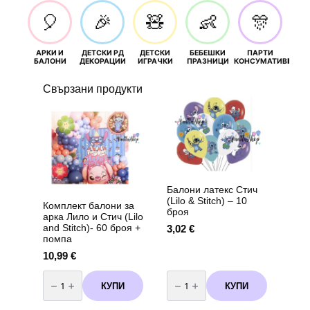
🎈
🎉
🧸
👶
🎊
АРКИ И
ДЕТСКИ РД
ДЕТСКИ
БЕБЕШКИ
ПАРТИ
П
БАЛОНИ
ДЕКОРАЦИИ
ИГРАЧКИ
ПРАЗНИЦИ
КОНСУМАТИВИ
РОЖД
Свързани продукти
Балони латекс Стич
(Lilo & Stitch) – 10
Комплект балони за
броя
арка Лило и Стич (Lilo
and Stitch)- 60 броя +
3,02
€
помпа
10,99
€
количество
количество
за
за
КУПИ
КУПИ
Комплект
Балони
балони
латекс