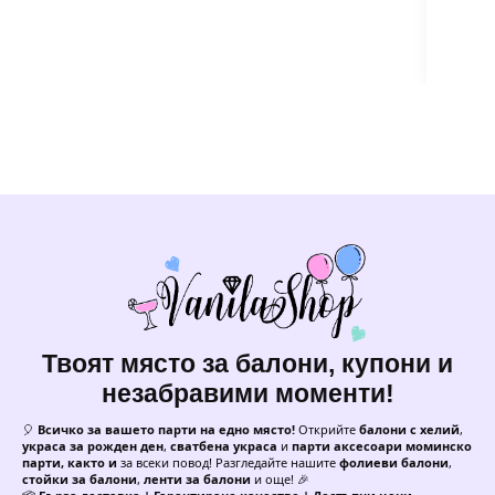
Твоят място за балони, купони и
незабравими моменти!
🎈
Всичко за вашето парти на едно място!
Открийте
балони с хелий
,
украса за рожден ден
,
сватбена украса
и
парти аксесоари моминско
парти, както и
за всеки повод! Разгледайте нашите
фолиеви балони
,
стойки за балони
,
ленти за балони
и още! 🎉