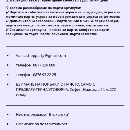
📦
Бърза доставка | Гарантирано качество | Достъпни цени
🎈
Голямо разнообразие на парти артикули:
✔️
Партита и събития
–
тематична украса за рожден ден
,
украса за
моминско парти
,
украса за първи рожден ден
,
украса за фотозона
✔️
Допълнителни аксесоари
–
парти чинии и чаши
,
парти банери
,
парти знаменца
,
парти свирки
,
парти сламки
,
парти маски
✔️
Специални артикули
–
пинята за парти
,
конфети за парти
,
свещички за торта
,
парти покривки
,
парти салфетки
Vanilashopparty@gmail.com
телефон: 0877 339 609
телефон: 0876 93 22 25
ВЗИМАНЕ НА ПОРЪЧКИ ОТ МЯСТО, САМО С
ПРЕДВАРИТЕЛНА УГОВОРКА: София, Надежда 2 бл. 272 -
склад
Ние използваме " Бисквитки"
Политики за поверителност