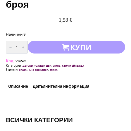
броя
1,53
€
Налични 9
количество
КУПИ
за
Чаши
Стич
(Stitch)
Код:
-
VS6578
10
Категории:
,
ДЕТСКИ РОЖДЕН ДЕН
Лило, Стич и Ейнджъл
броя
Етикети:
,
,
chashi
Lilo and Stitch
stitch
Описание
Допълнителна информация
ВСИЧКИ КАТЕГОРИИ