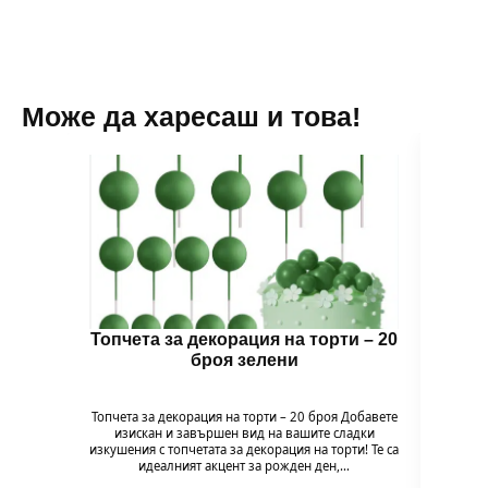
Може да харесаш и това!
Топчета за декорация на торти – 20
Топч
броя зелени
Топчета за декорация на торти – 20 броя Добавете
Топчет
изискан и завършен вид на вашите сладки
изи
изкушения с топчетата за декорация на торти! Те са
изкушен
идеалният акцент за рожден ден,…