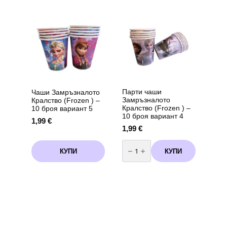
за
Стич
арка
(Lilo
Лило
&
и
Stitch)
Стич
-
(Lilo
10
and
броя
Stitch)-
60
броя
+
помпа
Парти чаши
Чаши Замръзналото
Замръзналото
Кралство (Frozen ) –
Кралство (Frozen ) –
10 броя вариант 5
10 броя вариант 4
1,99
€
1,99
€
количество
за
КУПИ
КУПИ
Парти
чаши
Замръзналото
Кралство
(Frozen
)
-
10
броя
вариант
4