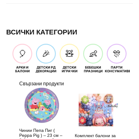
ВСИЧКИ КАТЕГОРИИ
🎈
🎉
🧸
👶
🎊
АРКИ И
ДЕТСКИ РД
ДЕТСКИ
БЕБЕШКИ
ПАРТИ
П
БАЛОНИ
ДЕКОРАЦИИ
ИГРАЧКИ
ПРАЗНИЦИ
КОНСУМАТИВИ
РОЖД
Свързани продукти
Чинии Пепа Пиг (
Peppa Pig ) – 23 см –
Комплект балони за