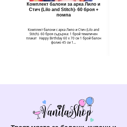
Комплект балони за арка Лило и
Балон
Стич (Lilo and Stitch)- 60 броя +
помпа
Балон
цвет
Комплект балони с арка Лило и Стич (Lilo and
незабр
Stitch)- 60 броя съдържа: 1 брой тематичен
плакат Happy Birthday 60 х 70 см 1 брой балон
фолио 45 см 1…