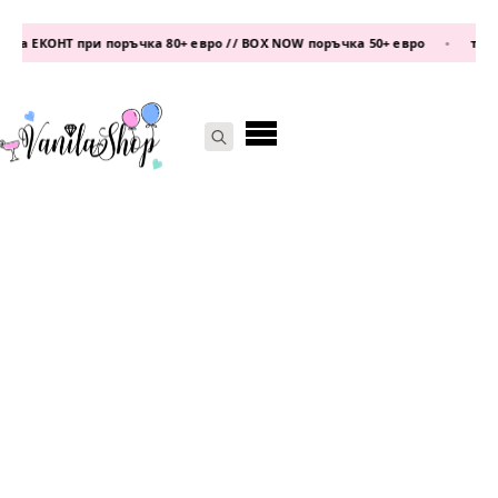
а ЕКОНТ при поръчка 80+ евро // BOX NOW поръчка 50+ евро
•
телеф
Search
for: