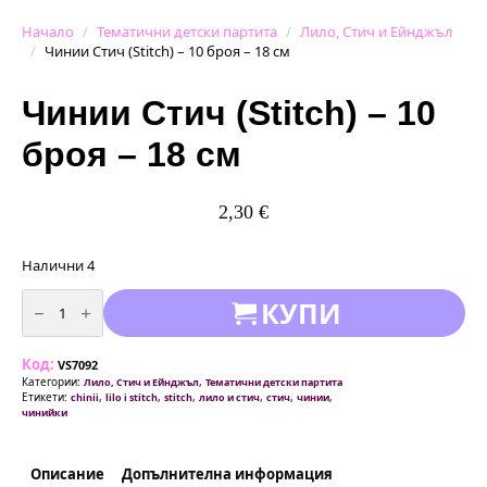
Начало
Тематични детски партита
Лило, Стич и Ейнджъл
Чинии Стич (Stitch) – 10 броя – 18 см
Чинии Стич (Stitch) – 10
броя – 18 см
2,30
€
Налични 4
количество
КУПИ
за
Чинии
Стич
(Stitch)
Код:
-
VS7092
10
Категории:
,
Лило, Стич и Ейнджъл
Тематични детски партита
броя
Етикети:
,
,
,
,
,
,
chinii
lilo i stitch
stitch
лило и стич
стич
чинии
-
чинийки
18
см
Описание
Допълнителна информация