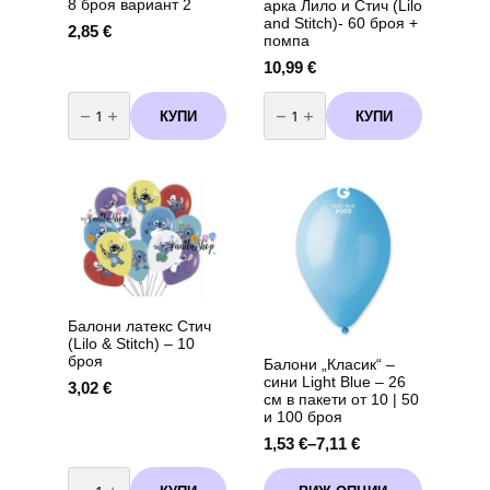
8 броя вариант 2
арка Лило и Стич (Lilo
and Stitch)- 60 броя +
2,85
€
помпа
10,99
€
количество
количество
за
за
КУПИ
КУПИ
Чинии
Комплект
Пепа
балони
Пиг
за
(
арка
Peppa
Лило
Pig
и
)
Стич
-
(Lilo
23
and
см
Stitch)-
-
60
8
броя
броя
+
вариант
помпа
2
Балони латекс Стич
(Lilo & Stitch) – 10
броя
Балони „Класик“ –
сини Light Blue – 26
3,02
€
см в пакети от 10 | 50
и 100 броя
1,53
€
–
7,11
€
Price
range:
количество
This
за