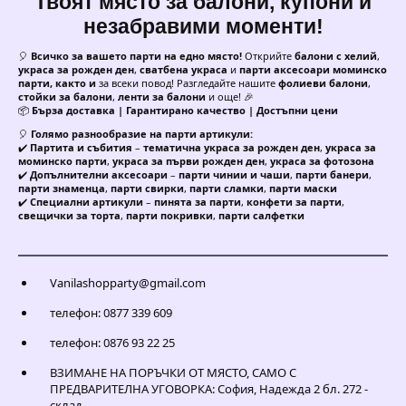
Твоят място за балони, купони и
незабравими моменти!
🎈
Всичко за вашето парти на едно място!
Открийте
балони с хелий
,
украса за рожден ден
,
сватбена украса
и
парти аксесоари моминско
парти, както и
за всеки повод! Разгледайте нашите
фолиеви балони
,
стойки за балони
,
ленти за балони
и още! 🎉
📦
Бърза доставка | Гарантирано качество | Достъпни цени
🎈
Голямо разнообразие на парти артикули:
✔️
Партита и събития
–
тематична украса за рожден ден
,
украса за
моминско парти
,
украса за първи рожден ден
,
украса за фотозона
✔️
Допълнителни аксесоари
–
парти чинии и чаши
,
парти банери
,
парти знаменца
,
парти свирки
,
парти сламки
,
парти маски
✔️
Специални артикули
–
пинята за парти
,
конфети за парти
,
свещички за торта
,
парти покривки
,
парти салфетки
Vanilashopparty@gmail.com
телефон: 0877 339 609
телефон: 0876 93 22 25
ВЗИМАНЕ НА ПОРЪЧКИ ОТ МЯСТО, САМО С
ПРЕДВАРИТЕЛНА УГОВОРКА: София, Надежда 2 бл. 272 -
склад