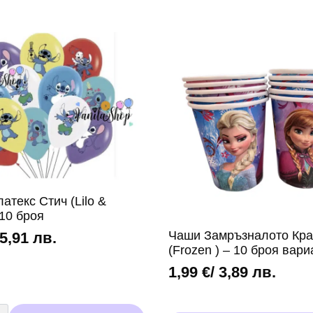
атекс Стич (Lilo &
 10 броя
Чаши Замръзналото Кра
 5,91 лв.
(Frozen ) – 10 броя вари
1,99
€
/ 3,89 лв.
во