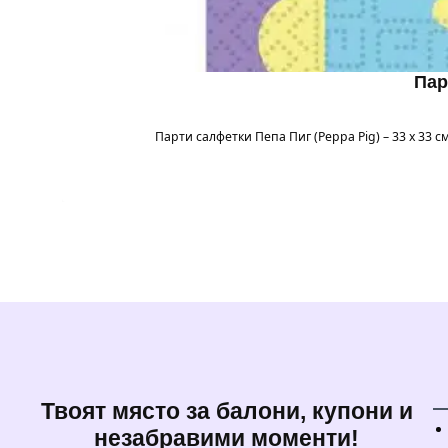
Пар
Парти салфетки Пепа Пиг (Peppa Pig) – 33 x 33
Твоят място за балони, купони и
незабравими моменти!