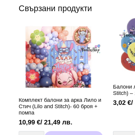
Свързани продукти
Балони л
Stitch) –
Комплект балони за арка Лило и
3,02
€
/
Стич (Lilo and Stitch)- 60 броя +
помпа
10,99
€
/ 21,49 лв.
количество
количест