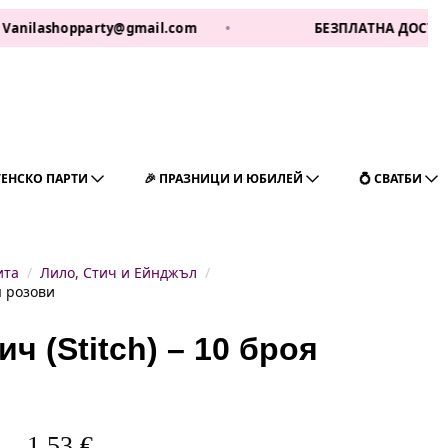
shopparty@gmail.com
•
БЕЗПЛАТНА ДОСТАВКА ЗА 1 
ГЕНСКО ПАРТИ
🎉 ПРАЗНИЦИ И ЮБИЛЕЙ
💍 СВАТБИ
ита
Лило, Стич и Ейнджъл
я розови
ч (Stitch) – 10 броя
1,53
€