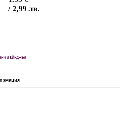
/ 2,99 лв.
Стич и Ейнджъл
формация