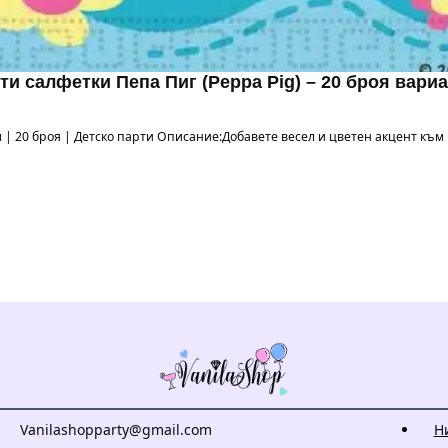
ти салфетки Пепа Пиг (Peppa Pig) – 20 броя вариа
 см | 20 броя | Детско парти Описание:Добавете весел и цветен акцент къ
Vanilashopparty@gmail.com
Н