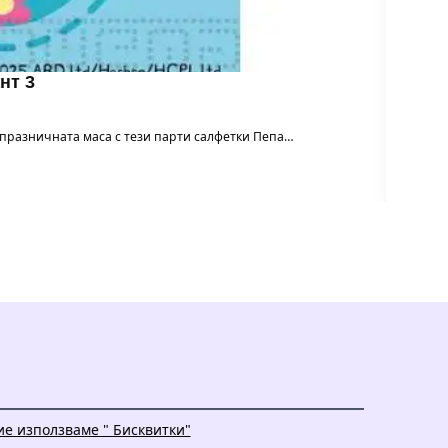
нт 3
м празничната маса с тези парти салфетки Пепа…
Балон 
ие използваме " Бисквитки"