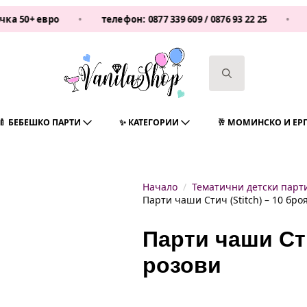
 евро
•
телефон:
0877 339 609
/
0876 93 22 25
•
Vanila
Search
for:
🍼 БЕБЕШКО ПАРТИ
✨ КАТЕГОРИИ
🥂 МОМИНСКО И ЕР
Начало
Тематични детски парт
Парти чаши Стич (Stitch) – 10 бро
Парти чаши Сти
розови