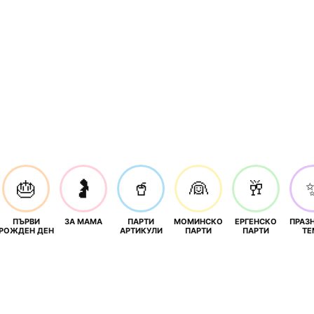
🎂
🤰
🥤
👰
🥂
ПЪРВИ
ЗА МАМА
ПАРТИ
МОМИНСКО
ЕРГЕНСКО
ПРАЗ
И
РОЖДЕН ДЕН
АРТИКУЛИ
ПАРТИ
ПАРТИ
ТЕ