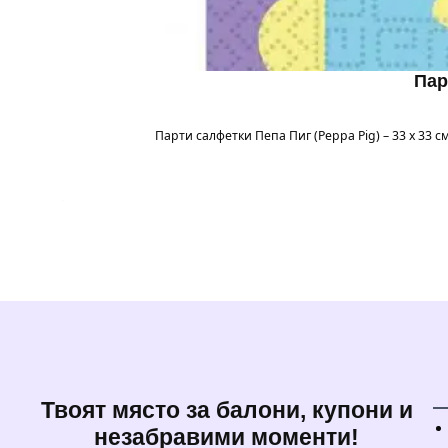
Пар
Парти салфетки Пепа Пиг (Peppa Pig) – 33 x 33
Твоят място за балони, купони и
незабравими моменти!