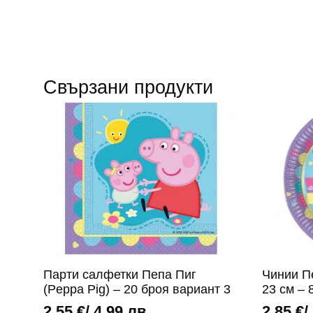
Свързани продукти
Парти салфетки Пепа Пиг
Чинии Пе
(Peppa Pig) – 20 броя вариант 3
23 см – 
2,55
€
/ 4,99 лв.
2,85
€
/