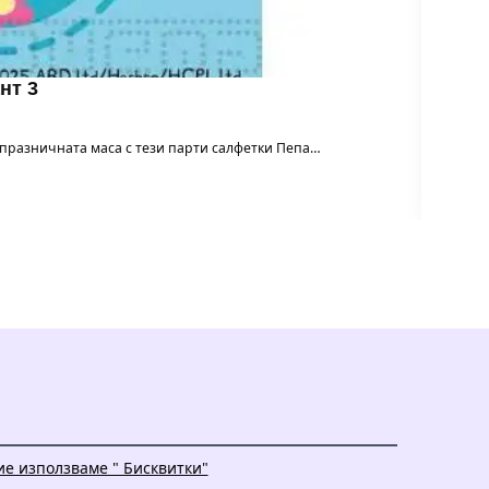
нт 3
м празничната маса с тези парти салфетки Пепа…
ие използваме " Бисквитки"