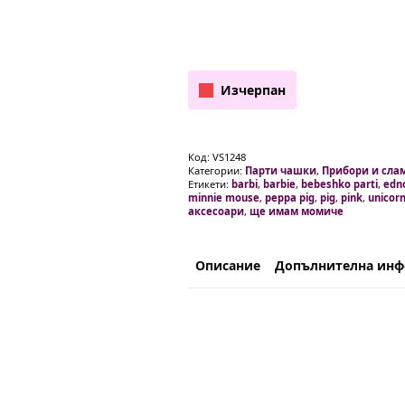
Изчерпан
Код:
VS1248
Категории:
Парти чашки
,
Прибори и сла
Етикети:
barbi
,
barbie
,
bebeshko parti
,
edn
minnie mouse
,
peppa pig
,
pig
,
pink
,
unicor
аксесоари
,
ще имам момиче
Описание
Допълнителна ин