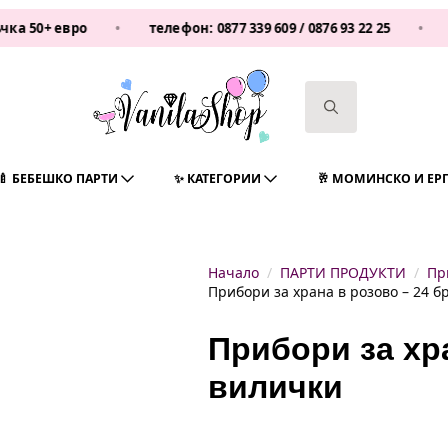
 евро
•
телефон:
0877 339 609
/
0876 93 22 25
•
Vanila
Search
for:
🍼 БЕБЕШКО ПАРТИ
✨ КАТЕГОРИИ
🥂 МОМИНСКО И ЕР
Начало
ПАРТИ ПРОДУКТИ
Пр
Прибори за храна в розово – 24 б
Прибори за хр
вилички