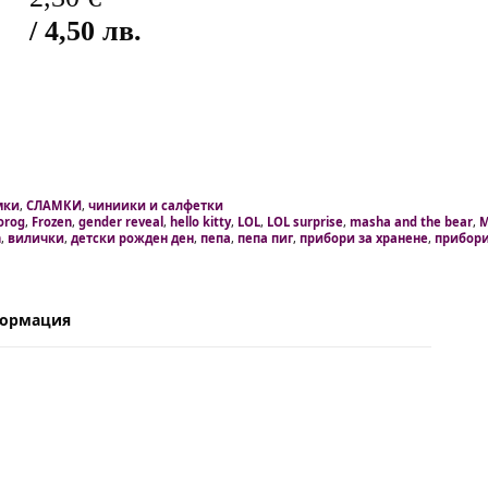
/ 4,50 лв.
мки
,
СЛАМКИ
,
чиниики и салфетки
orog
,
Frozen
,
gender reveal
,
hello kitty
,
LOL
,
LOL surprise
,
masha and the bear
,
M
n
,
вилички
,
детски рожден ден
,
пепа
,
пепа пиг
,
прибори за хранене
,
прибор
формация