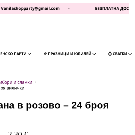
shopparty@gmail.com
•
БЕЗПЛАТНА ДОСТАВКА ЗА 1 
ГЕНСКО ПАРТИ
🎉 ПРАЗНИЦИ И ЮБИЛЕЙ
💍 СВАТБИ
ибори и сламки
роя вилички
ана в розово – 24 броя
2,30
€