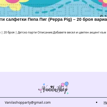
ти салфетки Пепа Пиг (Peppa Pig) – 20 броя вариа
 см | 20 броя | Детско парти Описание:Добавете весел и цветен акцент къ
Vanilashopparty@gmail.com
Н