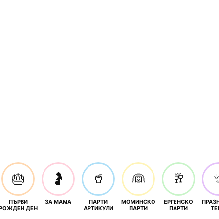
🎂
🤰
🥤
👰
🥂
ПЪРВИ
ЗА МАМА
ПАРТИ
МОМИНСКО
ЕРГЕНСКО
ПРАЗ
И
РОЖДЕН ДЕН
АРТИКУЛИ
ПАРТИ
ПАРТИ
ТЕ