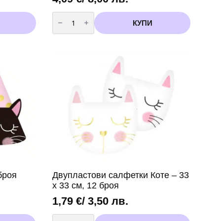
количество
за
КУПИ
Балон
-
Цифра
2
/
фолио/-
102
см
Пепа
Пиг
(Peppa
Pig)
броя
Двупластови салфетки Коте – 33
х 33 см, 12 броя
1,79
€
/ 3,50 лв.
количество