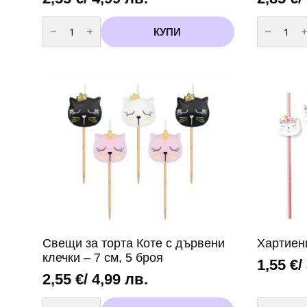
количество
количест
за
за
КУПИ
Парти
Чинии
салфетки
Пепа
Пепа
Пиг
Пиг
(
(Peppa
Peppa
Pig)
Pig
-
)
20
-
броя
23
вариант
см
3
-
8
броя
вариант
2
Свещи за торта Коте с дървени
Хартиен
клечки – 7 см, 5 броя
1,55
€
/
2,55
€
/ 4,99 лв.
количество
количест