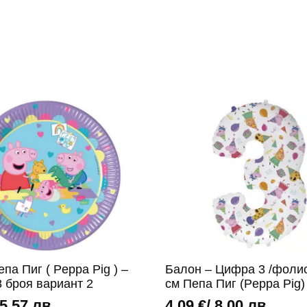
па Пиг ( Peppa Pig ) –
Балон – Цифра 3 /фолио
8 броя вариант 2
см Пепа Пиг (Peppa Pig)
 5,57 лв.
4,09
€
/ 8,00 лв.