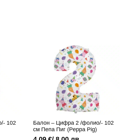
/- 102
Балон – Цифра 2 /фолио/- 102
см Пепа Пиг (Peppa Pig)
4,09
€
/ 8,00 лв.