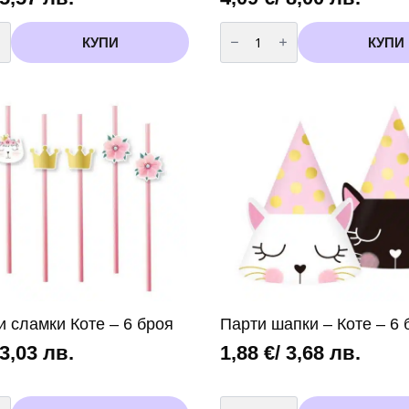
во
количество
за
КУПИ
КУПИ
Балон
-
Цифра
3
/
фолио/-
102
см
Пепа
Пиг
(Peppa
Pig)
и сламки Коте – 6 броя
Парти шапки – Коте – 6 
 3,03 лв.
1,88
€
/ 3,68 лв.
во
количество