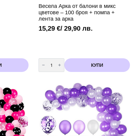
и
Весела Арка от балони в микс
цветове – 100 броя + помпа +
лента за арка
15,29
€
/ 29,90 лв.
количество
за
И
КУПИ
Весела
Арка
от
балони
в
микс
цветове
-
100
броя
+
помпа
+
лента
за
арка