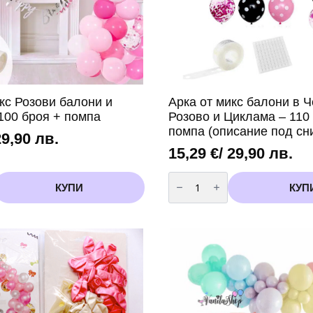
кс Розови балони и
Арка от микс балони в Ч
100 броя + помпа
Розово и Циклама – 110
помпа (описание под сн
29,90 лв.
15,29
€
/ 29,90 лв.
количество
за
КУПИ
КУП
Арка
от
микс
балони
в
Черно
|
Розово
и
Циклама
-
110
броя