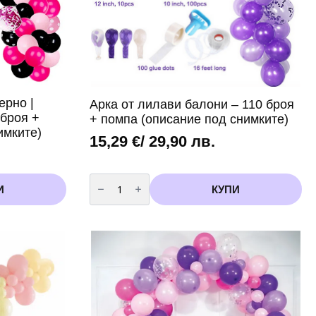
ерно |
Арка от лилави балони – 110 броя
 броя +
+ помпа (описание под снимките)
имките)
15,29
€
/ 29,90 лв.
количество
за
И
КУПИ
Арка
от
лилави
балони
-
110
броя
+
помпа
(описание
под
снимките)