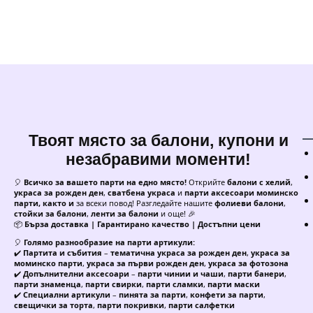
балони
-
100
броя
+
помпа
Твоят място за балони, купони и
незабравими моменти!
🎈
Всичко за вашето парти на едно място!
Открийте
балони с хелий
,
украса за рожден ден
,
сватбена украса
и
парти аксесоари моминско
парти, както и
за всеки повод! Разгледайте нашите
фолиеви балони
,
стойки за балони
,
ленти за балони
и още! 🎉
📦
Бърза доставка | Гарантирано качество | Достъпни цени
🎈
Голямо разнообразие на парти артикули:
✔️
Партита и събития
–
тематична украса за рожден ден
,
украса за
моминско парти
,
украса за първи рожден ден
,
украса за фотозона
✔️
Допълнителни аксесоари
–
парти чинии и чаши
,
парти банери
,
парти знаменца
,
парти свирки
,
парти сламки
,
парти маски
✔️
Специални артикули
–
пинята за парти
,
конфети за парти
,
свещички за торта
,
парти покривки
,
парти салфетки