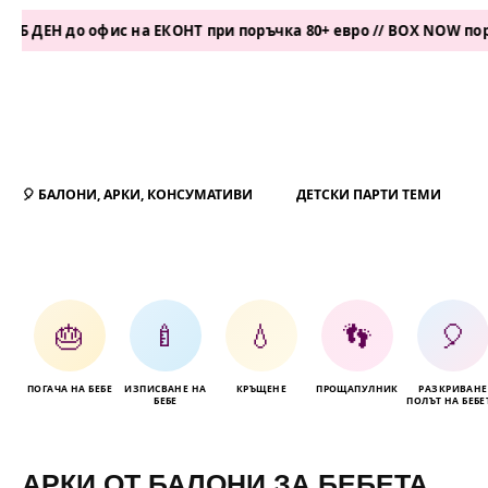
до офис на ЕКОНТ при поръчка 80+ евро // BOX NOW поръчка 50
🎈 БАЛОНИ, АРКИ, КОНСУМАТИВИ
ДЕТСКИ ПАРТИ ТЕМИ
🎂
🍼
💧
👣
🎈
ПОГАЧА НА БЕБЕ
ИЗПИСВАНЕ НА
КРЪЩЕНЕ
ПРОЩАПУЛНИК
РАЗКРИВАНЕ
БЕБЕ
ПОЛЪТ НА БЕБЕ
АРКИ ОТ БАЛОНИ ЗА БЕБЕТА