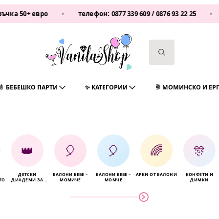
+ евро
•
телефон:
0877 339 609
/
0876 93 22 25
•
Vanil
Search
for:
🍼 БЕБЕШКО ПАРТИ
✨ КАТЕГОРИИ
🥂 МОМИНСКО И ЕР
👑
🎈
🎈
🌈
🎊
ДЕТСКИ
БАЛОНИ БЕБЕ –
БАЛОНИ БЕБЕ –
АРКИ ОТ БАЛОНИ
КОНФЕТИ И
ТО
ДИАДЕМИ ЗА
МОМИЧЕ
МОМЧЕ
ДИМКИ
КОСА