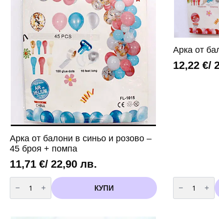
Арка от ба
12,22
€
/ 
Арка от балони в синьо и розово –
45 броя + помпа
11,71
€
/ 22,90 лв.
количество
количество
за
за
КУПИ
Арка
Арка
от
от
балони
балони
в
в