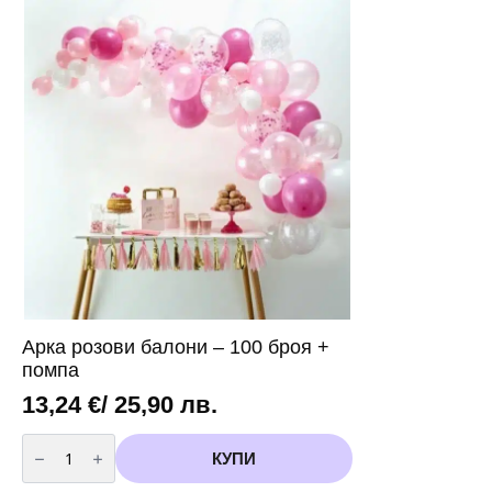
синьо
розово
и
-
розово
45
-
броя
45
броя
+
помпа
Арка розови балони – 100 броя +
помпа
13,24
€
/ 25,90 лв.
количество
за
КУПИ
Арка
розови