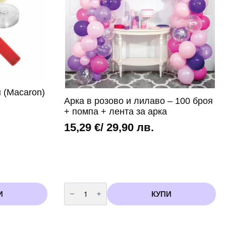
 (Macaron)
Арка в розово и лилаво – 100 броя
+ помпа + лента за арка
15,29
€
/ 29,90 лв.
количество
за
И
КУПИ
Арка
в
розово
и