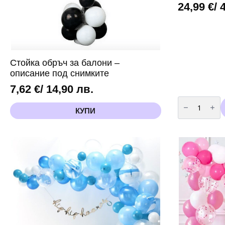
24,99
€
/ 
Стойка обръч за балони –
описание под снимките
7,62
€
/ 14,90 лв.
количество
за
КУПИ
Дъговидна
Арка
за
балони
c
регулируем
стойки