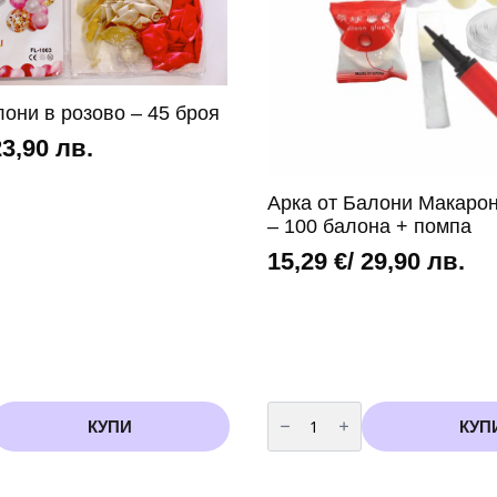
+
помпа
(описание
под
снимките)
лони в розово – 45 броя
23,90 лв.
Арка от Балони Макарон
– 100 балона + помпа
15,29
€
/ 29,90 лв.
количество
за
КУПИ
КУП
Арка
от
Балони
Макарон