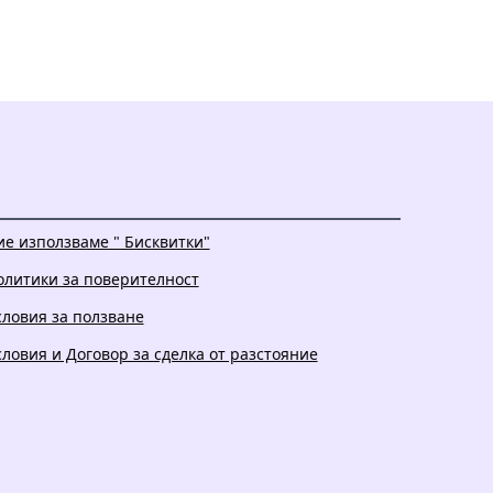
ие използваме " Бисквитки"
олитики за поверителност
словия за ползване
словия и Договор за сделка от разстояние