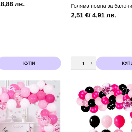
48,88 лв.
Голяма помпа за балон
2,51
€
/ 4,91 лв.
количество
за
КУПИ
КУП
Голяма
помпа
за
балони
и