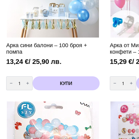
Арка сини балони – 100 броя +
Арка от Ми
помпа
конфети – 
13,24
€
/ 25,90 лв.
15,29
€
/ 
количество
количество
за
за
КУПИ
Арка
Арка
сини
от
балони
Микс
-
Розови
100
балони
броя
и
+
конфети
помпа
-
100
броя
+
помпа