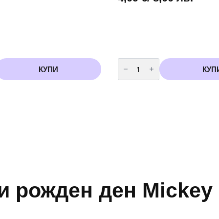
количество
за
КУПИ
КУП
Балони
Бебе
Мики
Маус
(Mickey
Mouse)
-
5
броя
ки рожден ден Mickey