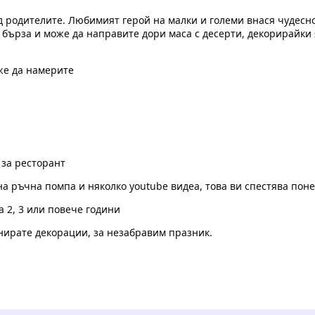
д родителите. Любимият герой на малки и големи внася чудес
, бърза и може да направите дори маса с десерти, декорирайки
же да намерите
 за ресторант
 на ръчна помпа и няколко youtube видеа, това ви спестява пон
а 2, 3 или повече години
нирате декорации, за незабравим празник.