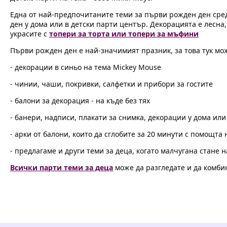
Една от най-предпочитаните теми за първи рожден ден сре
ден у дома или в детски парти център. Декорацията е лесна
украсите с
топери за торта или топери за мъфини
Първи рожден ден е най-значимият празник, за това тук мо
- декорации в синьо на тема Mickey Mouse
- чинии, чаши, покривки, салфетки и прибори за гостите
- балони за декорация - на къде без тях
- банери, надписи, плакати за снимка, декорации у дома или
- арки от балони, които да сглобите за 20 минути с помощта
- предлагаме и други теми за деца, когато малчугана стане н
Всички парти теми за деца
може да разгледате и да комби