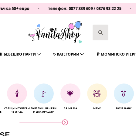
 50+ евро
•
телефон:
0877 339 609
/
0876 93 22 25
•
Va
Search
for:
🍼 БЕБЕШКО ПАРТИ
✨ КАТЕГОРИИ
🥂 МОМИНСКО И ЕР
🕯️
🚩
💗
🧸
👔
СВЕЩИ И ТОПЕРИ
ТАБЕЛКИ, БАНЕРИ
ЗА МАМА
МЕЧЕ
BOSS BABY
Е
1ВИ Р.Д.
И ДЕКОРАЦИИ
USE