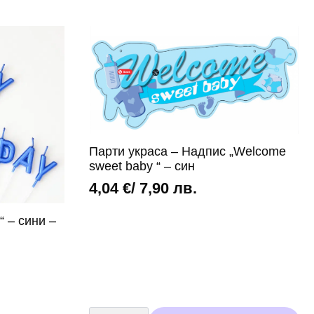
Парти украса – Надпис „Welcome
sweet baby “ – син
4,04
€
/ 7,90 лв.
“ – сини –
количество