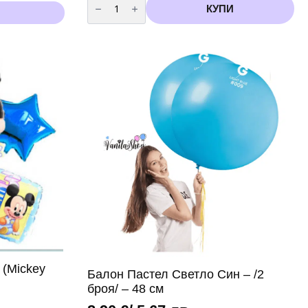
за
КУПИ
Парти
украса
-
Надпис
"Welcome
sweet
baby
"
-
син
 (Mickey
Балон Пастел Светло Син – /2
броя/ – 48 см