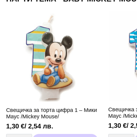
Свещичкa з
Свещичкa за торта цифра 1 – Мики
Маус /Mick
Маус /Mickey Mоuse/
1,30
€
/ 2
1,30
€
/ 2,54 лв.
количество
количество