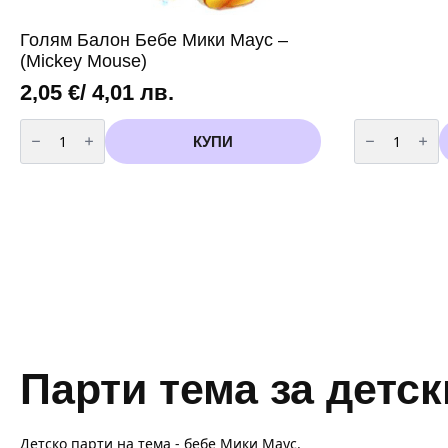
Голям Балон Бебе Мики Маус –
(Mickey Mouse)
2,05
€
/ 4,01 лв.
количество
количество
за
за
КУПИ
Голям
Балони
Балон
Пастел
Бебе
сини
Мики
/20
Маус
броя/
-
-
(Mickey
13
Mouse)
см
Парти тема за детс
Детско парти на тема - бебе Мики Маус.