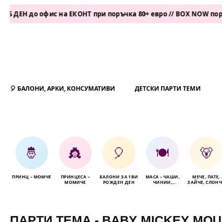
ЕН до офис на ЕКОНТ при поръчка 80+ евро // BOX NOW поръчка
🎈 БАЛОНИ, АРКИ, КОНСУМАТИВИ
ДЕТСКИ ПАРТИ ТЕМИ
🤴
👸
🎈
🍽️
🐻
ПРИНЦ – МОМЧЕ
ПРИНЦЕСА –
БАЛОНИ ЗА 1ВИ
МАСА – ЧАШИ,
МЕЧЕ, ПАТЕ,
МОМИЧЕ
РОЖДЕН ДЕН
ЧИНИИ,
ЗАЙЧЕ, СЛОНЧ
САЛФЕТКИ
ПАРТИ ТЕМА - BABY MICKEY MO