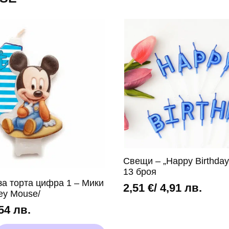
Свещи – „Happy Birthday
13 броя
а торта цифра 1 – Мики
2,51
€
/ 4,91 лв.
ey Mоuse/
,54 лв.