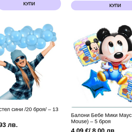
КУПИ
КУПИ
тел сини /20 броя/ – 13
Балони Бебе Мики Маус
Mouse) – 5 броя
,93 лв.
4,09
€
/ 8,00 лв.