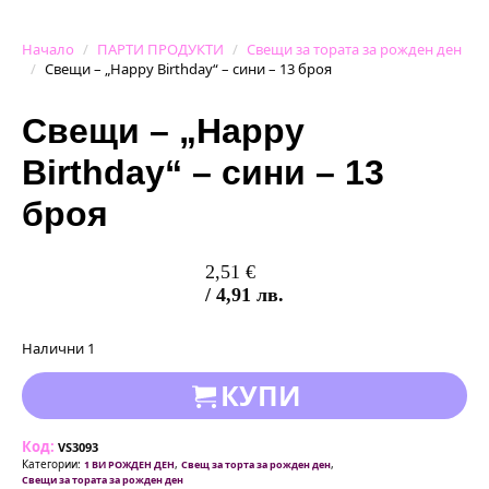
Начало
ПАРТИ ПРОДУКТИ
Свещи за тората за рожден ден
Свещи – „Happy Birthday“ – сини – 13 броя
Свещи – „Happy
Birthday“ – сини – 13
броя
2,51
€
/ 4,91 лв.
Налични 1
КУПИ
Код:
VS3093
Категории:
,
,
1 ВИ РОЖДЕН ДЕН
Свещ за торта за рожден ден
Свещи за тората за рожден ден