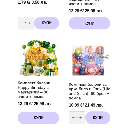
1,79
€
/ 3,50 лв.
части + помпа
13,29
€
/ 25,99 лв.
количество
за
КУПИ
КУПИ
Балон
Фолио
Бейби
Шарк
-
"
Baby
Shark
"
-
36
см
+
дръжка
Комплект балони
Комплект балони за
Happy Birthday с
арка Лило и Стич (Lilo
маргаритки – 80
and Stitch)- 60 броя +
части + помпа
помпа
13,29
€
/ 25,99 лв.
10,99
€
/ 21,49 лв.
количество
за
КУПИ
КУПИ
Комплект
балони
за