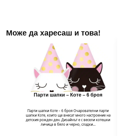
Може да харесаш и това!
Парти шапки – Коте – 6 броя
Бало
Парти шапки Коте – 6 броя Очарователни парти
шапки Коте, които ще внесат много настроение на
Балон
детския рожден ден. Дизайнът е с весели котешки
напълв
личица в бяло и черно, сладки…