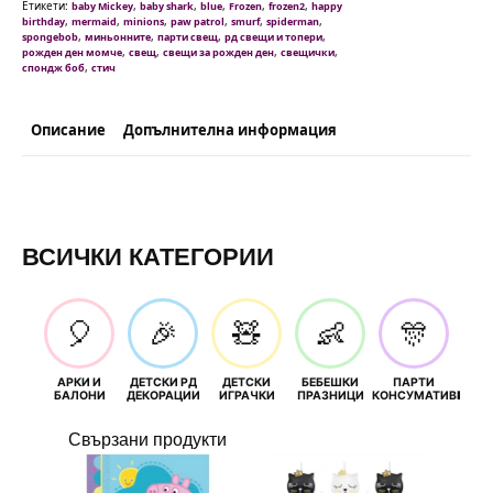
Етикети:
,
,
,
,
,
baby Mickey
baby shark
blue
Frozen
frozen2
happy
,
,
,
,
,
,
birthday
mermaid
minions
paw patrol
smurf
spiderman
,
,
,
,
spongebob
миньонните
парти свещ
рд свещи и топери
,
,
,
,
рожден ден момче
свещ
свещи за рожден ден
свещички
,
спондж боб
стич
Описание
Допълнителна информация
ВСИЧКИ КАТЕГОРИИ
🎈
🎉
🧸
👶
🎊
АРКИ И
ДЕТСКИ РД
ДЕТСКИ
БЕБЕШКИ
ПАРТИ
П
БАЛОНИ
ДЕКОРАЦИИ
ИГРАЧКИ
ПРАЗНИЦИ
КОНСУМАТИВИ
РОЖД
Свързани продукти