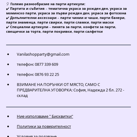
🎈
Голямо разнообразие на парти артикули:
✔️
Партита и събития
–
тематична украса за рожден ден
,
украса за
моминско парти
,
украса за първи рожден ден
,
украса за фотозона
✔️
Допълнителни аксесоари
–
парти чинии и чаши
,
парти банери
,
парти знаменца
,
парти свирки
,
парти сламки
,
парти маски
✔️
Специални артикули
–
пинята за парти
,
конфети за парти
,
свещички за торта
,
парти покривки
,
парти салфетки
Vanilashopparty@gmail.com
телефон: 0877 339 609
телефон: 0876 93 22 25
ВЗИМАНЕ НА ПОРЪЧКИ ОТ МЯСТО, САМО С
ПРЕДВАРИТЕЛНА УГОВОРКА: София, Надежда 2 бл. 272 -
склад
Ние използваме " Бисквитки"
Политики за поверителност
Условия за ползване