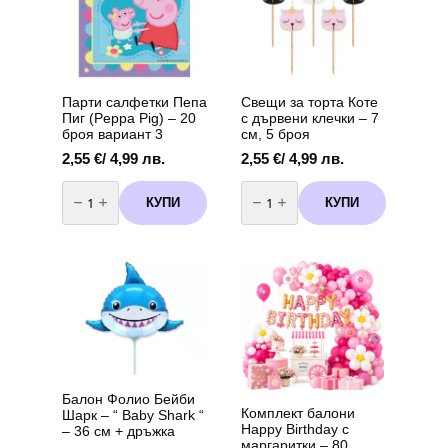
Парти салфетки Пепа
Свещи за торта Коте
Пиг (Peppa Pig) – 20
с дървени клечки – 7
броя вариант 3
см, 5 броя
2,55
€
/ 4,99 лв.
2,55
€
/ 4,99 лв.
количество
количество
за
за
КУПИ
КУПИ
Парти
Свещи
салфетки
за
Пепа
торта
Пиг
Коте
(Peppa
с
Pig)
дървени
-
клечки
20
–
броя
7
вариант
см,
3
5
броя
Балон Фолио Бейби
Комплект балони
Шарк – “ Baby Shark “
Happy Birthday с
– 36 см + дръжка
маргаритки – 80