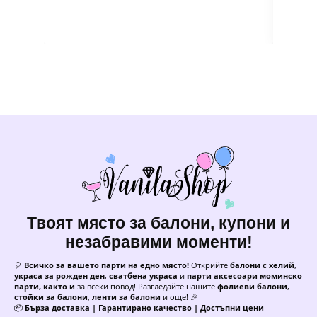
Твоят място за балони, купони и
незабравими моменти!
🎈
Всичко за вашето парти на едно място!
Открийте
балони с хелий
,
украса за рожден ден
,
сватбена украса
и
парти аксесоари моминско
парти, както и
за всеки повод! Разгледайте нашите
фолиеви балони
,
стойки за балони
,
ленти за балони
и още! 🎉
📦
Бърза доставка | Гарантирано качество | Достъпни цени