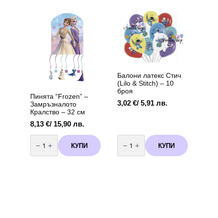
арка
Лило
и
Стич
(Lilo
and
Stitch)-
60
броя
+
помпа
Балони латекс Стич
(Lilo & Stitch) – 10
броя
Пинята “Frozen” –
3,02
€
/ 5,91 лв.
Замръзналото
Кралство – 32 см
8,13
€
/ 15,90 лв.
количество
количество
за
за
КУПИ
КУПИ
Пинята
Балони
“Frozen”
латекс
–
Стич
Замръзналото
(Lilo
Кралство
&
-
Stitch)
32
-
см
10
броя