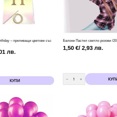
rthday – преливащи цветове със
Балони Пастел светло розови /20 
1,50
€
/ 2,93 лв.
,01 лв.
количество
за
КУП
КУПИ
Балони
Пастел
светло
розови
/20
броя/
-
13
см