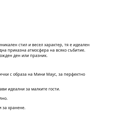
икален стил и весел характер, тя е идеален
една приказна атмосфера на всяко събитие.
рожден ден или празник.
сички с образа на Мини Маус, за перфектно
ви идеални за малките гости.
лно.
и за хранене.