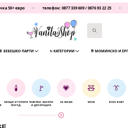
евро
•
телефон:
0877 339 609
/
0876 93 22 25
•
Vanilas
Search
for:
🍼 БЕБЕШКО ПАРТИ
✨ КАТЕГОРИИ
🥂 МОМИНСКО И ЕР
🕯️
🚩
💗
🧸
👔
СВЕЩИ И ТОПЕРИ
ТАБЕЛКИ, БАНЕРИ
ЗА МАМА
МЕЧЕ
BOSS BABY
Е
1ВИ Р.Д.
И ДЕКОРАЦИИ
SE