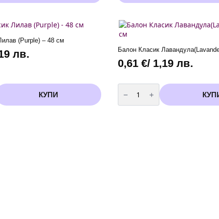
product
has
/
multiple
2,93 лв.
variants.
through
The
илав (Purple) – 48 см
options
4,60 €
Балон Класик Лавандула(Lavander
,19 лв.
may
/
0,61
€
/ 1,19 лв.
be
9,00 лв.
chosen
on
количество
the
за
КУПИ
КУП
Балон
product
Класик
page
Лавандула(Lavander)
-
48
см