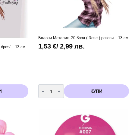
Балони Металик -20 броя ( Rose ) розови – 13 см
1,53
€
/ 2,99 лв.
броя/ – 13 см
количество
за
И
КУПИ
Балони
Металик
-20
броя
(
Rose
)
розови
-
13