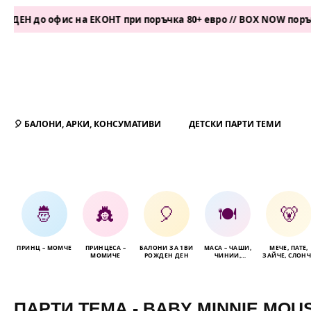
 офис на ЕКОНТ при поръчка 80+ евро // BOX NOW поръчка 50+ 
🎈 БАЛОНИ, АРКИ, КОНСУМАТИВИ
ДЕТСКИ ПАРТИ ТЕМИ
🤴
👸
🎈
🍽️
🐻
ПРИНЦ – МОМЧЕ
ПРИНЦЕСА –
БАЛОНИ ЗА 1ВИ
МАСА – ЧАШИ,
МЕЧЕ, ПАТЕ,
МОМИЧЕ
РОЖДЕН ДЕН
ЧИНИИ,
ЗАЙЧЕ, СЛОНЧ
САЛФЕТКИ
ПАРТИ ТЕМА - BABY MINNIE MOU