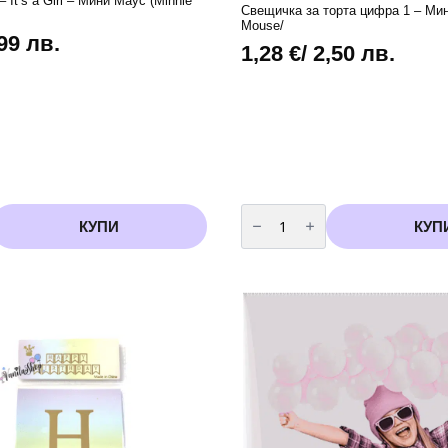
– It’s a Girl – Мини Маус (Minnie
Свещичка за торта цифра 1 – Мин
Mouse/
,99 лв.
1,28
€
/ 2,50 лв.
количество
за
КУПИ
КУП
Свещичка
за
торта
цифра
1
-
Мини
Маус
/Minnie
Mouse/