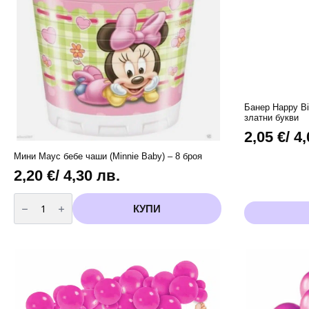
Банер Happy Bi
златни букви
2,05
€
/ 4
Мини Маус бебе чаши (Minnie Baby) – 8 броя
2,20
€
/ 4,30 лв.
количество
за
КУПИ
Мини
Маус
бебе
чаши
(Minnie
Baby)
-
8
броя