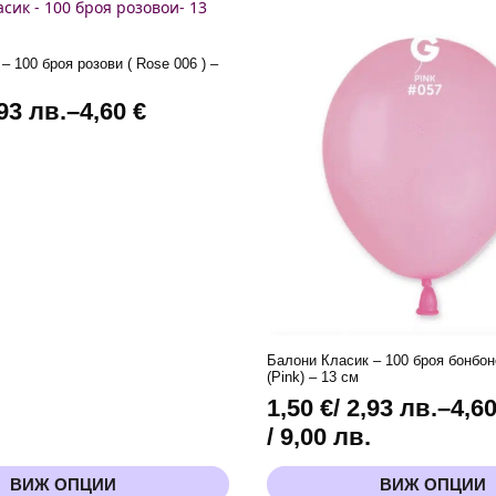
броя
(
Rose
)
– 100 броя розови ( Rose 006 ) –
бeбешко
розово
-
,93 лв.
–
4,60
€
13
см
.
Балони Класик – 100 броя бонбон
(Pink) – 13 см
1,50
€
/ 2,93 лв.
–
4,6
Price
/ 9,00 лв.
range:
This
ВИЖ ОПЦИИ
ВИЖ ОПЦИИ
1,50 €