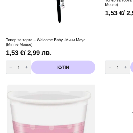
Топер за торта 
Mouse)
1,53
€
/ 2
Топер за торта – Welcome Baby -Мини Маус
(Minnie Mouse)
1,53
€
/ 2,99 лв.
количество
количество
за
за
КУПИ
Топер
Топер
за
за
торта
торта
-
-
Welcome
It's
Baby
a
-Мини
Girl
Маус
-
(Minnie
Мини
Mouse)
Маус
(Minnie
Mouse)