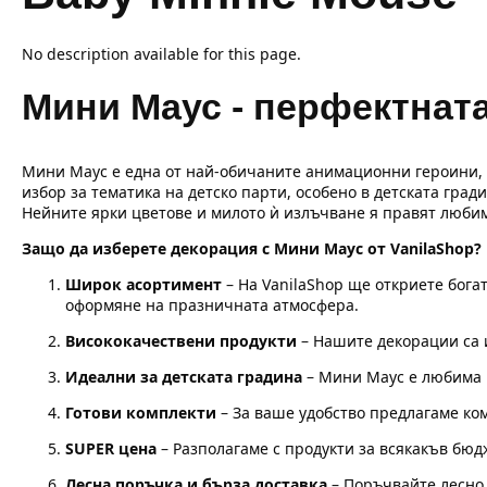
No description available for this page.
Мини Маус - перфектната
Мини Маус е една от най-обичаните анимационни героини, с
избор за тематика на детско парти, особено в детската гра
Нейните ярки цветове и милото ѝ излъчване я правят любим
Защо да изберете декорация с Мини Маус от VanilaShop?
Широк асортимент
– На VanilaShop ще откриете бога
оформяне на празничната атмосфера.
Висококачествени продукти
– Нашите декорации са и
Идеални за детската градина
– Мини Маус е любима н
Готови комплекти
– За ваше удобство предлагаме ком
SUPER цена
– Разполагаме с продукти за всякакъв бюд
Лесна поръчка и бърза доставка
– Поръчвайте лесно 