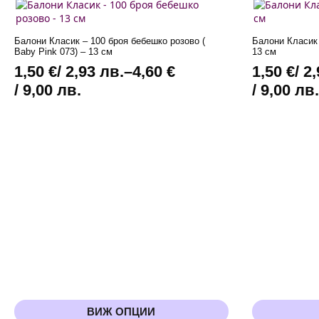
броя
броя
(Fuchsia)
цикламени
цикламени
-
-
13
Балони Класик – 100 броя бeбешко розово (
Балони Класик 
13
см
Baby Pink 073) – 13 см
13 см
см
1,50
€
/ 2,93 лв.
–
4,60
€
1,50
€
/ 2
Price
Price
/ 9,00 лв.
/ 9,00 лв
range:
range:
1,50 €
1,50 €
/
/
2,93 лв.
2,93 лв.
through
through
4,60 €
4,60 €
/
/
9,00 лв.
9,00 лв.
This
This
ВИЖ ОПЦИИ