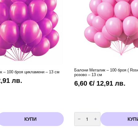
Балони Металик – 100 броя ( Ros
 – 100 броя цикламени – 13 см
розово – 13 см
2,91 лв.
6,60
€
/ 12,91 лв.
количество
за
КУПИ
КУП
Балони
Металик
-
100