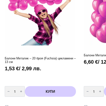
Балони Металик
Балони Металик – 20 броя (Fuchsia) цикламени –
6,60
€
/ 1
13 см
1,53
€
/ 2,99 лв.
количество
количество
за
за
КУПИ
Балони
Балони
Металик
Металик
-
-
20
100