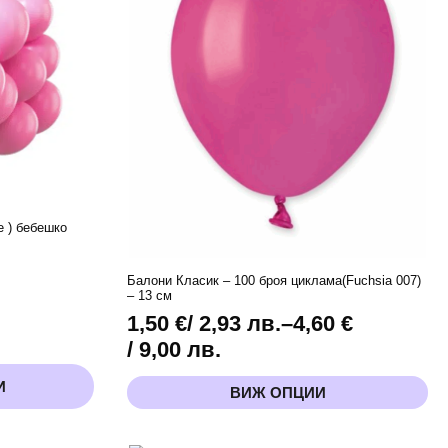
см
e ) бeбешко
Балони Класик – 100 броя циклама(Fuchsia 007)
– 13 см
1,50
€
/ 2,93 лв.
–
4,60
€
Price
/ 9,00 лв.
range:
This
И
ВИЖ ОПЦИИ
1,50 €
product
has
/
multiple