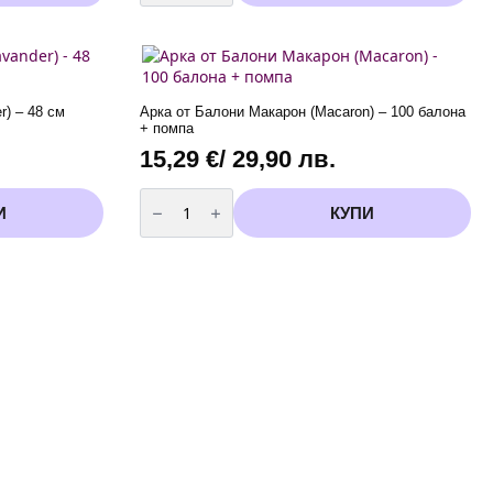
Бебе
Мини
Маус
(Minnie
Mouse)
-
5
) – 48 см
Арка от Балони Макарон (Macaron) – 100 балона
броя
+ помпа
15,29
€
/ 29,90 лв.
количество
за
И
КУПИ
Арка
от
Балони
Макарон
(Macaron)
-
100
балона
+
помпа