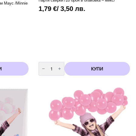
Парти свирки /10 броя в опаковка – микс/
и Маус /Minnie
1,79
€
/ 3,50 лв.
количество
за
И
КУПИ
Парти
свирки
/10
броя
в
опаковка
-
микс/