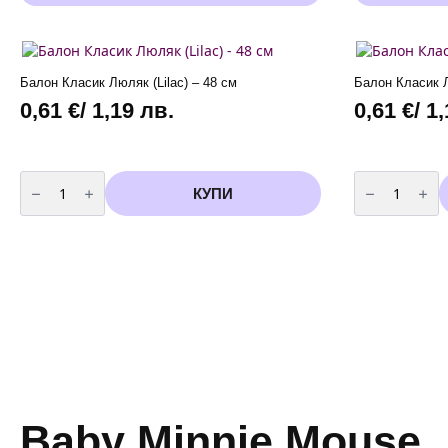
product
product
has
has
multiple
multiple
variants.
variants.
The
The
Балон Класик Люляк (Lilac) – 48 см
Балон Класик Л
options
options
0,61
€
/ 1,19 лв.
0,61
€
/ 1
may
may
be
be
chosen
chosen
on
on
количество
количество
the
the
за
за
КУПИ
Балон
Балон
product
product
Класик
Класик
page
page
Люляк
Лилав
(Lilac)
(Purple)
-
-
48
48
см
см
Baby Minnie Mouse