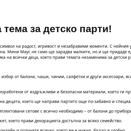
 тема за детско парти!
имвол на радост, игривост и незабравими моменти. С нейния ун
дина. Мини Маус не само ще зарадва малките, но и ще придаде 
ка на всички деца, което прави темата незаменима за детски 
т избор от балони, чаши, чинии, салфетки и други аксесоари, в
зработени от издръжливи и безопасни материали, което ги пра
а децата, което ще направи партито още по-забавно и специа
плектовани сетове с всичко необходимо – от балони до прибор
жет, което прави декорацията достъпна за всяко семейство.
онлайн и получете всичко, което ви е нужно, бързо и удобно.