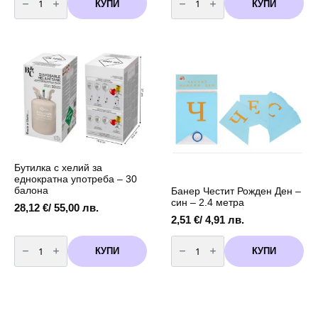
за
за
КУПИ
КУПИ
Бутилка
Бутилка
с
с
хелий
хелий
за
за
еднократна
еднократна
употреба
употреба
-
-
90
50
балона
балона
Бутилка с хелий за
еднократна употреба – 30
балона
Банер Честит Рожден Ден –
син – 2.4 метра
28,12
€
/ 55,00 лв.
2,51
€
/ 4,91 лв.
количество
количество
за
за
КУПИ
КУПИ
Бутилка
Банер
с
Честит
хелий
Рожден
за
Ден
еднократна
-
употреба
син
-
-