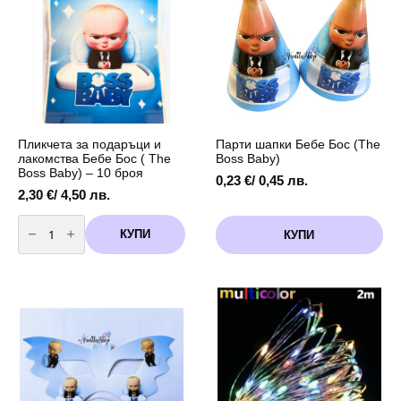
Пликчета за подаръци и
Парти шапки Бебе Бос (The
лакомства Бебе Бос ( The
Boss Baby)
Boss Baby) – 10 броя
0,23
€
/ 0,45 лв.
2,30
€
/ 4,50 лв.
количество
за
КУПИ
КУПИ
Пликчета
за
подаръци
и
лакомства
Бебе
Бос
(
The
Boss
Baby)
-
10
броя