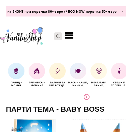
 на ЕКОНТ при поръчка 80+ евро // BOX NOW поръчка 50+ евро
•
теле
Search
for:
🤴
👸
🎈
🍽️
🐻
🕯️
ПРИНЦ –
ПРИНЦЕСА –
БАЛОНИ ЗА
МАСА – ЧАШИ,
МЕЧЕ, ПАТЕ,
СВЕЩИ И
МОМЧЕ
МОМИЧЕ
1ВИ РОЖДЕН
ЧИНИИ,
ЗАЙЧЕ,
ТОПЕРИ 1ВИ
ДЕН
САЛФЕТКИ
СЛОНЧЕ
Р.Д.
ПАРТИ ТЕМА - BABY BOSS