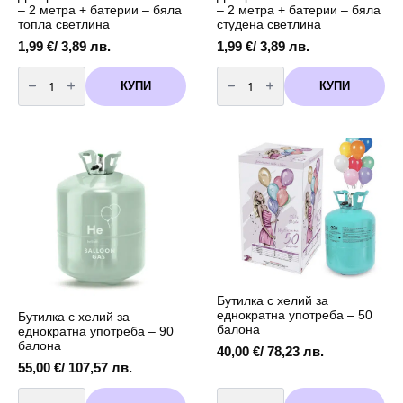
– 2 метра + батерии – бяла
– 2 метра + батерии – бяла
топла светлина
студена светлина
1,99
€
/ 3,89 лв.
1,99
€
/ 3,89 лв.
количество
количество
за
за
КУПИ
КУПИ
Декоративни
Декоративни
LED
LED
светлини
светлини
-
-
2
2
метра
метра
+
+
батерии
батерии
-
-
бяла
бяла
топла
студена
светлина
светлина
Бутилка с хелий за
еднократна употреба – 50
Бутилка с хелий за
балона
еднократна употреба – 90
балона
40,00
€
/ 78,23 лв.
55,00
€
/ 107,57 лв.
количество
количество