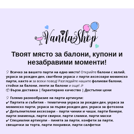
30
2.4
балона
метра
Твоят място за балони, купони и
незабравими моменти!
🎈
Всичко за вашето парти на едно място!
Открийте
балони с хелий
,
украса за рожден ден
,
сватбена украса
и
парти аксесоари моминско
парти, както и
за всеки повод! Разгледайте нашите
фолиеви балони
,
стойки за балони
,
ленти за балони
и още! 🎉
📦
Бърза доставка | Гарантирано качество | Достъпни цени
🎈
Голямо разнообразие на парти артикули:
✔️
Партита и събития
–
тематична украса за рожден ден
,
украса за
моминско парти
,
украса за първи рожден ден
,
украса за фотозона
✔️
Допълнителни аксесоари
–
парти чинии и чаши
,
парти банери
,
парти знаменца
,
парти свирки
,
парти сламки
,
парти маски
✔️
Специални артикули
–
пинята за парти
,
конфети за парти
,
свещички за торта
,
парти покривки
,
парти салфетки