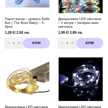
Парти маски – домино Бебе
Декоративни LED светлини
Бос ( The Boss Baby) – 5
– 2 метра + батерии микс
броя
светлина
1,28
€
/ 2,50 лв.
1,99
€
/ 3,89 лв.
количество
количество
за
за
КУПИ
КУПИ
Парти
Декоративни
маски
LED
-
светлини
домино
-
Бебе
2
Бос
метра
(
+
The
батерии
Boss
микс
Baby)
светлина
-
5
броя
Декоративни LED светлини
Декоративни LED светлини