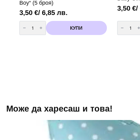
Boy“ (5 броя)
3,50
€
/
3,50
€
/ 6,85 лв.
количество
количест
за
за
КУПИ
Балони
Балони
за
за
бебешко
бебешко
парти
парти
„It's
„It's
a
a
Boy“
Baby
(5
Girl“
броя)
(5
броя)
вариант
2
Може да харесаш и това!