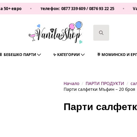
о
•
телефон:
0877 339 609
/
0876 93 22 25
•
Vanilashop
Search
for:
🍼 БЕБЕШКО ПАРТИ
✨ КАТЕГОРИИ
🥂 МОМИНСКО И ЕР
Начало
ПАРТИ ПРОДУКТИ
са
Парти салфетки Мъфин – 20 броя
Парти салфетк