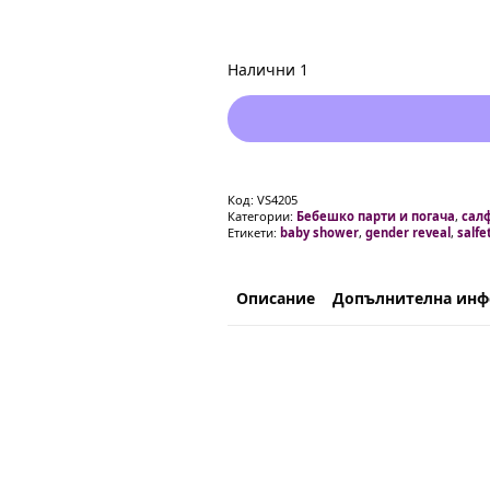
Налични 1
Код:
VS4205
Категории:
Бебешко парти и погача
,
сал
Етикети:
baby shower
,
gender reveal
,
salfe
Описание
Допълнителна ин