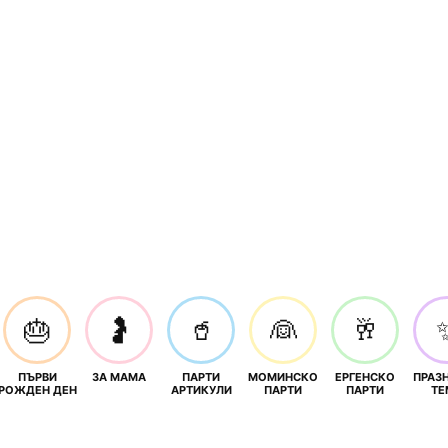
🎂
🤰
🥤
👰
🥂
ПЪРВИ
ЗА МАМА
ПАРТИ
МОМИНСКО
ЕРГЕНСКО
ПРАЗ
И
РОЖДЕН ДЕН
АРТИКУЛИ
ПАРТИ
ПАРТИ
ТЕ