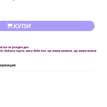
КУПИ
фетки за рожден ден
tki
,
бебшко парти
,
маса бебе пол
,
ще имам момиче
,
ще имам момче
формация