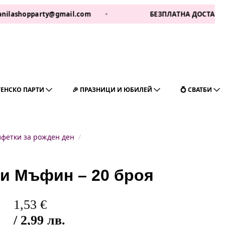
party@gmail.com
•
БЕЗПЛАТНА ДОСТАВКА ЗА 1 РАБ 
ГЕНСКО ПАРТИ
🎉 ПРАЗНИЦИ И ЮБИЛЕЙ
💍 СВАТБИ
лфетки за рожден ден
и Мъфин – 20 броя
1,53
€
/ 2,99 лв.