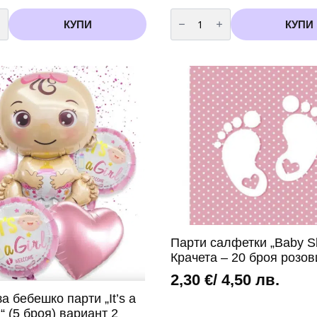
во
количество
за
КУПИ
КУПИ
Фолиев
балон
а“
„Панделка“
–
синя
92
х
58
см
Парти салфетки „Baby S
Крачета – 20 броя розов
2,30
€
/ 4,50 лв.
а бебешко парти „It’s a
l“ (5 броя) вариант 2