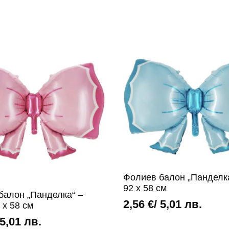
Фолиев балон „Панделка
92 х 58 см
балон „Панделка“ –
2,56
€
/ 5,01 лв.
 х 58 см
 5,01 лв.