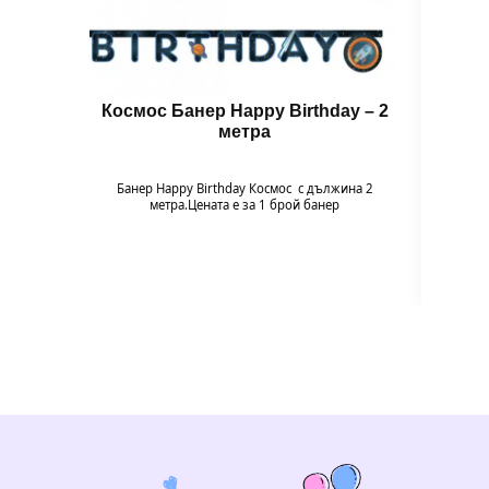
Космос Банер Happy Birthday – 2
Ба
метра
Банер Happy Birthday Космос с дължина 2
Банер 
метра.Цената е за 1 брой банер
нотка
бане
малки 