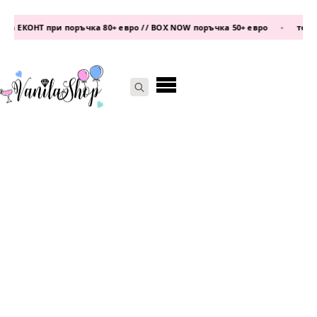
а ЕКОНТ при поръчка 80+ евро // BOX NOW поръчка 50+ евро
•
телефо
Search
for: