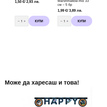
Marshmallow-mix 33
1,50
€
/ 2,93 лв.
см – 5 бр
1,99
€
/ 3,89 лв.
количество
количество
за
за
КУПИ
КУПИ
Балони
Балони
с
с
крачета
крачета
Marshmallow
Marshmallow-
-33
mix
см
33
-
см
5
-
бр
5
розови
бр
Може да харесаш и това!