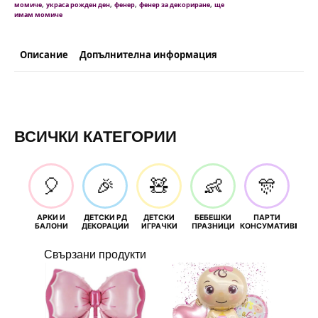
,
,
,
,
момиче
украса рожден ден
фенер
фенер за декориране
ще
имам момиче
Описание
Допълнителна информация
ВСИЧКИ КАТЕГОРИИ
🎈
🎉
🧸
👶
🎊
АРКИ И
ДЕТСКИ РД
ДЕТСКИ
БЕБЕШКИ
ПАРТИ
П
БАЛОНИ
ДЕКОРАЦИИ
ИГРАЧКИ
ПРАЗНИЦИ
КОНСУМАТИВИ
РОЖД
Свързани продукти