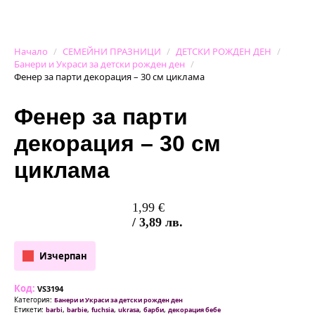
Начало
СЕМЕЙНИ ПРАЗНИЦИ
ДЕТСКИ РОЖДЕН ДЕН
Банери и Украси за детски рожден ден
Фенер за парти декорация – 30 см циклама
Фенер за парти
декорация – 30 см
циклама
1,99
€
/ 3,89 лв.
Изчерпан
Код:
VS3194
Категория:
Банери и Украси за детски рожден ден
Етикети:
,
,
,
,
,
barbi
barbie
fuchsia
ukrasa
барби
декорация бебе