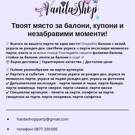
Твоят място за балони, купони и
незабравими моменти!
🎈
Всичко за вашето парти на едно място!
Открийте
балони с хелий
,
украса за рожден ден
,
сватбена украса
и
парти аксесоари моминско
парти, както и
за всеки повод! Разгледайте нашите
фолиеви балони
,
стойки за балони
,
ленти за балони
и още! 🎉
📦
Бърза доставка | Гарантирано качество | Достъпни цени
🎈
Голямо разнообразие на парти артикули:
✔️
Партита и събития
–
тематична украса за рожден ден
,
украса за
моминско парти
,
украса за първи рожден ден
,
украса за фотозона
✔️
Допълнителни аксесоари
–
парти чинии и чаши
,
парти банери
,
парти знаменца
,
парти свирки
,
парти сламки
,
парти маски
✔️
Специални артикули
–
пинята за парти
,
конфети за парти
,
свещички за торта
,
парти покривки
,
парти салфетки
Vanilashopparty@gmail.com
телефон: 0877 339 609