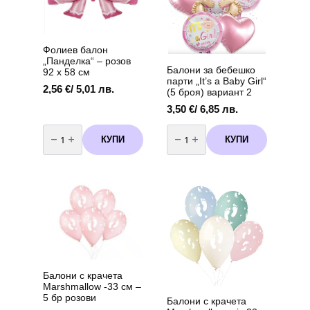
Фолиев балон
„Панделка“ – розов
Балони за бебешко
92 х 58 см
парти „It’s a Baby Girl“
2,56
€
/ 5,01 лв.
(5 броя) вариант 2
3,50
€
/ 6,85 лв.
количество
количество
за
за
КУПИ
КУПИ
Фолиев
Балони
балон
за
„Панделка“
бебешко
–
парти
розов
„It's
92
a
х
Baby
58
Girl“
см
(5
броя)
вариант
2
Балони с крачета
Marshmallow -33 см –
5 бр розови
Балони с крачета