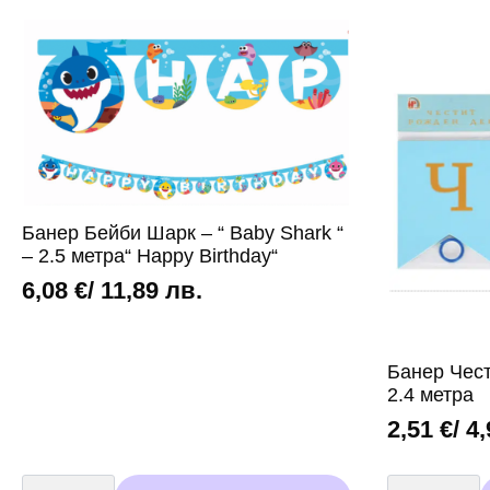
Шарк
Шарк
-
-
"
"
Baby
Baby
Shark
Shark
"
"
-
-
60
36
см
см
+
дръжка
Банер Бейби Шарк – “ Baby Shark “
– 2.5 метра“ Happy Birthday“
6,08
€
/ 11,89 лв.
Банер Чест
2.4 метра
2,51
€
/ 4
количество
количество