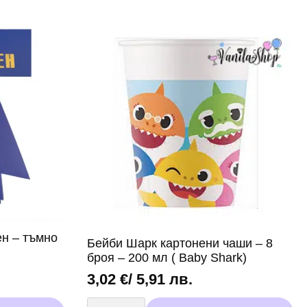
-
Baby
Shark
-
2
|
3
метра
н – тъмно
Бейби Шарк картонени чаши – 8
броя – 200 мл ( Baby Shark)
3,02
€
/ 5,91 лв.
количество