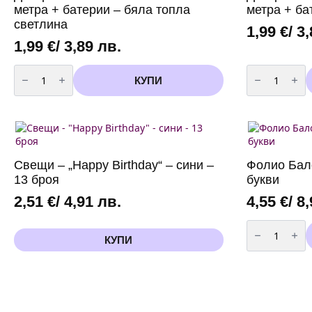
метра + батерии – бяла топла
метра + ба
светлина
1,99
€
/ 3
1,99
€
/ 3,89 лв.
количество
количество
за
за
КУПИ
Декоративни
Декоративн
LED
LED
светлини
светлини
-
-
2
2
метра
метра
+
+
батерии
батерии
Свещи – „Happy Birthday“ – сини –
Фолио Бало
-
микс
бяла
светлина
13 броя
букви
топла
светлина
2,51
€
/ 4,91 лв.
4,55
€
/ 8
количество
за
КУПИ
Фолио
Балон
Happy
Birthday
-
сини
букви