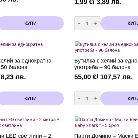
1,99
€
/ 3,89 лв.
количество
за
КУПИ
КУП
Боички
за
лице
и
тяло
хелий за еднократна
Бутилка с хелий за едно
 50 балона
употреба – 90 балона
78,23 лв.
55,00
€
/ 107,57 лв.
количество
за
КУПИ
КУП
Бутилка
с
хелий
за
еднократна
употреба
-
90
и LED светлини – 2
Парти Домино – Маски 
балона