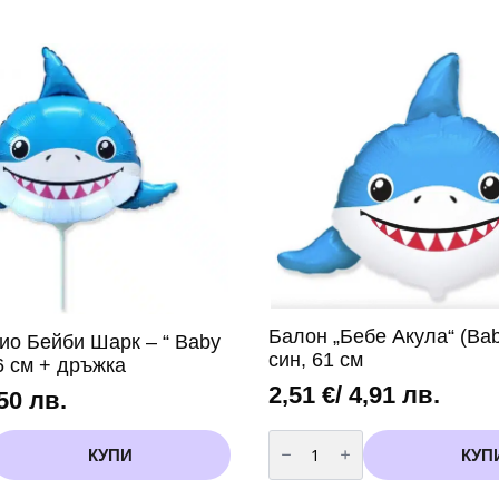
Балон „Бебе Акула“ (Bab
ио Бейби Шарк – “ Baby
син, 61 см
36 см + дръжка
2,51
€
/ 4,91 лв.
,50 лв.
количество
за
КУПИ
КУП
Балон
„Бебе
Акула“