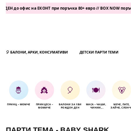
 офис на ЕКОНТ при поръчка 80+ евро // BOX NOW поръчка 50+ 
🎈 БАЛОНИ, АРКИ, КОНСУМАТИВИ
ДЕТСКИ ПАРТИ ТЕМИ
🤴
👸
🎈
🍽️
🐻
ПРИНЦ – МОМЧЕ
ПРИНЦЕСА –
БАЛОНИ ЗА 1ВИ
МАСА – ЧАШИ,
МЕЧЕ, ПАТЕ,
МОМИЧЕ
РОЖДЕН ДЕН
ЧИНИИ,
ЗАЙЧЕ, СЛОНЧ
САЛФЕТКИ
ПАРТИ ТЕМА - BABY SHARK