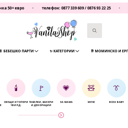
евро
•
телефон:
0877 339 609
/
0876 93 22 25
•
Vanilas
Search
for:
🍼 БЕБЕШКО ПАРТИ
✨ КАТЕГОРИИ
🥂 МОМИНСКО И ЕР
🕯️
🚩
💗
🧸
👔
СВЕЩИ И ТОПЕРИ
ТАБЕЛКИ, БАНЕРИ
ЗА МАМА
МЕЧЕ
BOSS BABY
Е
1ВИ Р.Д.
И ДЕКОРАЦИИ