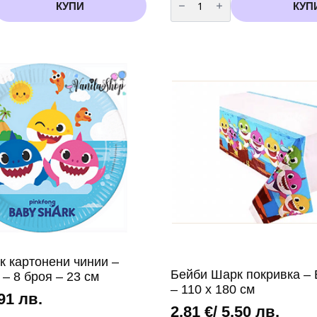
за
КУПИ
КУП
Банер
Честит
Рожден
Ден
-
тъмно
син
-
2.4
метра
к картонени чинии –
Бейби Шарк покривка – 
 – 8 броя – 23 см
– 110 х 180 см
,91 лв.
2,81
€
/ 5,50 лв.