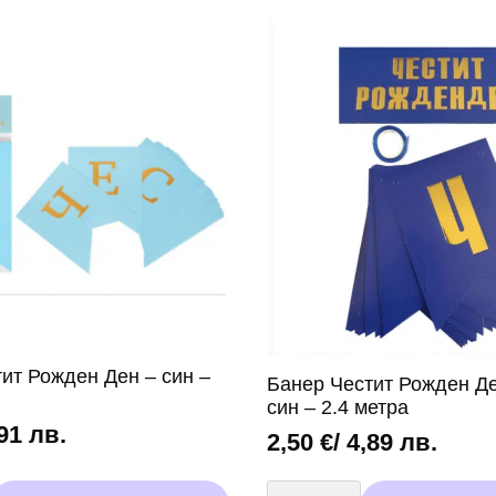
(Baby
Shark)
–
син,
61
см
ит Рожден Ден – син –
Банер Честит Рожден Де
син – 2.4 метра
,91 лв.
2,50
€
/ 4,89 лв.
количество