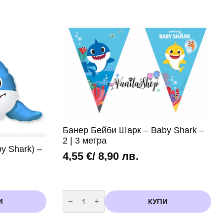
Банер Бейби Шарк – Baby Shark –
2 | 3 метра
y Shark) –
4,55
€
/ 8,90 лв.
количество
за
И
КУПИ
Банер
Бейби
Шарк