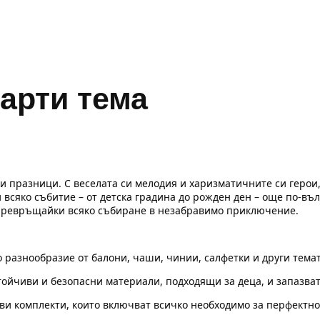
парти тема
ки празници. С веселата си мелодия и харизматичните си герои,
 всяко събитие – от детска градина до рожден ден – още по-въ
, превръщайки всяко събиране в незабравимо приключение.
о разнообразие от балони, чаши, чинии, салфетки и други темат
тойчиви и безопасни материали, подходящи за деца, и запазват
ови комплекти, които включват всичко необходимо за перфектно