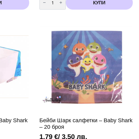
за
И
КУПИ
Бейби
Шарк
картонени
чаши
-
8
броя
-
200
мл
(
Baby
Shark)
Baby Shark
Бейби Шарк салфетки – Baby Shark
– 20 броя
1,79
€
/ 3,50 лв.