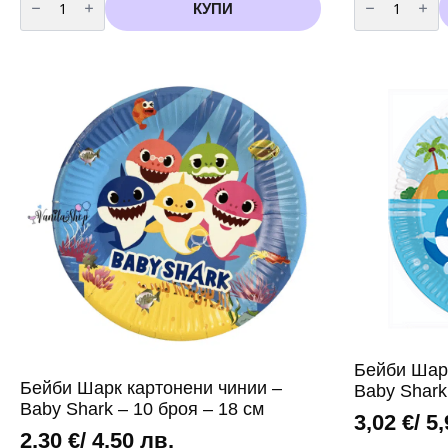
за
за
КУПИ
Банер
Банер
Бейби
Честит
Шарк
Рожден
-
Ден
"
-
Baby
син
Shark
-
"
2.4
-
метра
2.5
метра"
Happy
Birthday"
Бейби Шар
Бейби Шарк картонени чинии –
Baby Shark
Baby Shark – 10 броя – 18 см
3,02
€
/ 5
2,30
€
/ 4,50 лв.