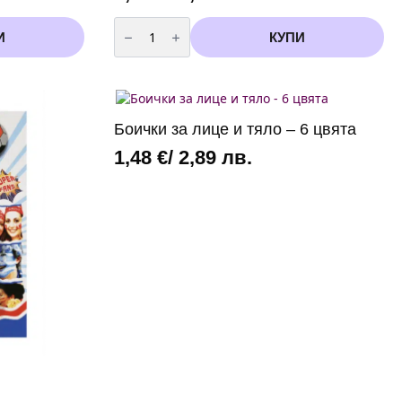
количество
за
И
КУПИ
Бейби
Шарк
салфетки
-
Baby
Shark
-
Боички за лице и тяло – 6 цвята
20
броя
1,48
€
/ 2,89 лв.