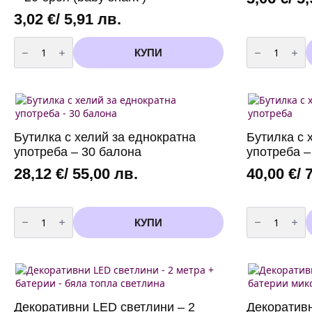
3,02
€
/ 5,91 лв.
количество
количество
за
за
КУПИ
Бейби
Бейби
Шарк
Шарк
салфетки
шапки
-
-
Baby
Baby
Shark
Shark
-
-
20
6
Бутилка с хелий за еднократна
Бутилка с 
броя
броя
(baby
употреба – 30 балона
употреба –
shark
)
28,12
€
/ 55,00 лв.
40,00
€
/ 
количество
количество
за
за
КУПИ
Бутилка
Бутилка
с
с
хелий
хелий
за
за
еднократна
еднократна
употреба
употреба
-
-
30
50
Декоративни LED светлини – 2
Декоративн
балона
балона