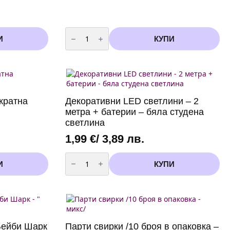
количество
за
И
КУПИ
Боички
за
лице
и
тяло
-
6
цвята
кратна
Декоративни LED светлини – 2
метра + батерии – бяла студена
светлина
1,99
€
/ 3,89 лв.
количество
за
И
КУПИ
Декоративни
LED
светлини
-
2
метра
+
батерии
Бейби Шарк
Парти свирки /10 броя в опаковка –
-