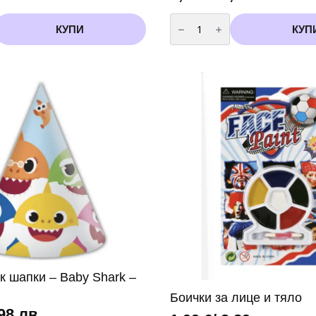
количество
за
КУПИ
КУП
Бейби
Шарк
покривка
-
Baby
Shark
-
110
х
180
см
 шапки – Baby Shark –
Боички за лице и тяло
,98 лв.