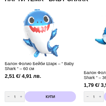
Балон Фолио Бейби Шарк – “ Baby
Shark “ – 60 см
Балон Фол
2,51
€
/ 4,91 лв.
Shark “ – 
1,79
€
/ 3
количество
количество
за
за
КУПИ
Балон
Балон
Фолио
Фолио
Бейби
Бейби