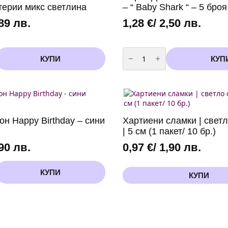
терии микс светлина
– “ Baby Shark “ – 5 броя
,89 лв.
1,28
€
/ 2,50 лв.
количество
за
КУПИ
КУП
и
Парти
Домино
-
Маски
Бейби
Шарк
-
"
н Happy Birthday – сини
Хартиени сламки | светл
Baby
Shark
| 5 см (1 пакет/ 10 бр.)
"
-
,90 лв.
0,97
€
/ 1,90 лв.
5
броя
КУПИ
КУПИ