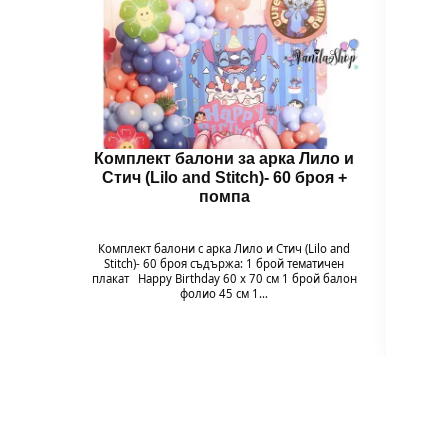
Комплект балони за арка Лило и
Бал
Стич (Lilo and Stitch)- 60 броя +
помпа
Гол
надув
въздух
Комплект балони с арка Лило и Стич (Lilo and
94 x 
Stitch)- 60 броя съдържа: 1 брой тематичен
плакат Happy Birthday 60 х 70 см 1 брой балон
фолио 45 см 1…