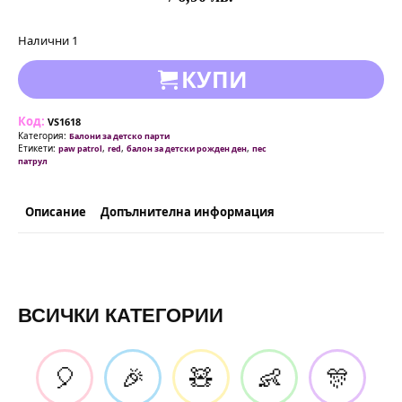
Налични 1
КУПИ
Код:
VS1618
Категория:
Балони за детско парти
Етикети:
,
,
,
paw patrol
red
балон за детски рожден ден
пес
патрул
Описание
Допълнителна информация
ВСИЧКИ КАТЕГОРИИ
🎈
🎉
🧸
👶
🎊