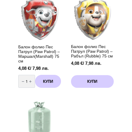
98
The
/
х
options
13,91 лв.
75
см
may
be
chosen
on
the
product
page
Балон фолио Пес
Балон фолио Пес
Патрул (Paw Patrol) –
Патрул (Paw Patrol) –
Рабъл (Rubble) 75 см
Маршал(Marshall) 75
см
4,08
€
/ 7,98 лв.
4,08
€
/ 7,98 лв.
количество
за
КУПИ
КУПИ
Балон
фолио
Пес
Патрул
(Paw
Patrol)
-
Маршал(Marshall)
75
см