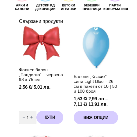
АРКИ И
ДЕТСКИ РД
ДЕТСКИ
БЕБЕШКИ
ПАРТИ
П
БАЛОНИ
ДЕКОРАЦИИ
ИГРАЧКИ
ПРАЗНИЦИ
КОНСУМАТИВИ
РОЖД
Свързани продукти
Фолиев балон
„Панделка“ – червена
Балони „Класик“ –
98 х 75 см
сини Light Blue – 26
см в пакети от 10 | 50
2,56
€
/ 5,01 лв.
и 100 броя
1,53
€
/ 2,99 лв.
–
Price
7,11
€
/ 13,91 лв.
range:
количество
This
1,53 €
за
КУПИ
ВИЖ ОПЦИИ
product
Фолиев
/
балон
has
2,99 лв.
„Панделка“
multiple
through
–
variants.
червена
7,11 €