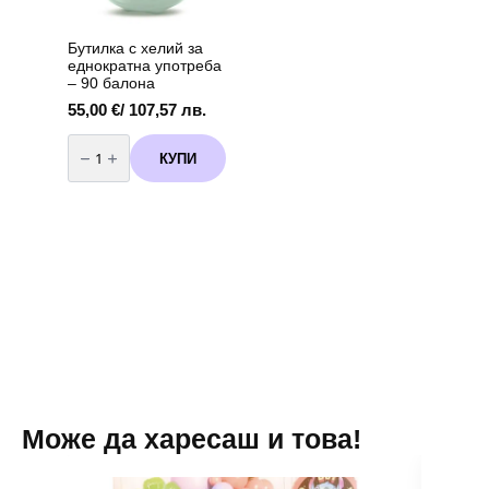
Бутилка с хелий за
еднократна употреба
– 90 балона
55,00
€
/ 107,57 лв.
количество
за
КУПИ
Бутилка
с
хелий
за
еднократна
употреба
-
90
балона
Може да харесаш и това!