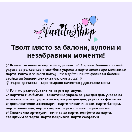
Твоят място за балони, купони и
незабравими моменти!
🎈
Всичко за вашето парти на едно място!
Открийте
балони с хелий
,
украса за рожден ден
,
сватбена украса
и
парти аксесоари моминско
парти, както и
за всеки повод! Разгледайте нашите
фолиеви балони
,
стойки за балони
,
ленти за балони
и още! 🎉
📦
Бърза доставка | Гарантирано качество | Достъпни цени
🎈
Голямо разнообразие на парти артикули:
✔️
Партита и събития
–
тематична украса за рожден ден
,
украса за
моминско парти
,
украса за първи рожден ден
,
украса за фотозона
✔️
Допълнителни аксесоари
–
парти чинии и чаши
,
парти банери
,
парти знаменца
,
парти свирки
,
парти сламки
,
парти маски
✔️
Специални артикули
–
пинята за парти
,
конфети за парти
,
свещички за торта
,
парти покривки
,
парти салфетки