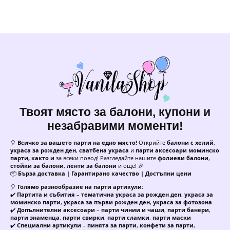
Твоят място за балони, купони и
незабравими моменти!
🎈
Всичко за вашето парти на едно място!
Открийте
балони с хелий
,
украса за рожден ден
,
сватбена украса
и
парти аксесоари моминско
парти, както и
за всеки повод! Разгледайте нашите
фолиеви балони
,
стойки за балони
,
ленти за балони
и още! 🎉
📦
Бърза доставка | Гарантирано качество | Достъпни цени
🎈
Голямо разнообразие на парти артикули:
✔️
Партита и събития
–
тематична украса за рожден ден
,
украса за
моминско парти
,
украса за първи рожден ден
,
украса за фотозона
✔️
Допълнителни аксесоари
–
парти чинии и чаши
,
парти банери
,
парти знаменца
,
парти свирки
,
парти сламки
,
парти маски
✔️
Специални артикули
–
пинята за парти
,
конфети за парти
,