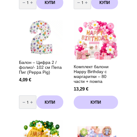
за
за
КУПИ
КУПИ
Чинии
Балон
Пепа
-
Пиг
Цифра
(
3
Peppa
/
Pig
фолио/-
)
102
-
см
23
Пепа
см
Пиг
-
(Peppa
8
Pig)
броя
вариант
2
Балон – Цифра 2 /
Комплект балони
фолио/- 102 см Пепа
Happy Birthday с
Пиг (Peppa Pig)
маргаритки – 80
4,09
€
части + помпа
13,29
€
количество
за
КУПИ
КУПИ
Балон
-
Цифра
2
/
фолио/-
102
см
Пепа