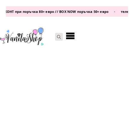
ОНТ при поръчка 80+ евро // BOX NOW поръчка 50+ евро
•
телефон:
08
Search
for: