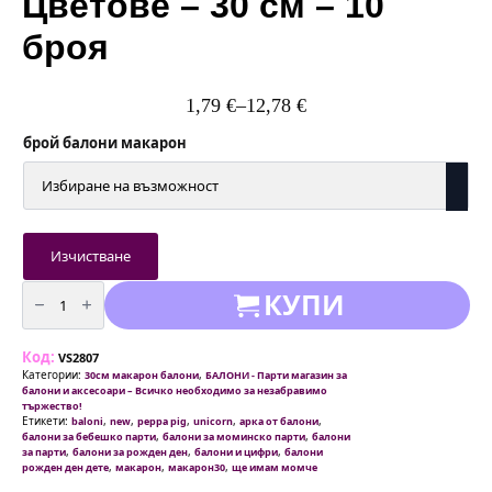
Цветове – 30 см – 10
броя
1,79
€
–
12,78
€
Price
range:
брой балони макарон
1,79 €
through
12,78 €
Изчистване
количество
КУПИ
за
Балони
Макарон
(Macaron)
Код:
-
VS2807
Микс
Категории:
,
30см макарон балони
БАЛОНИ - Парти магазин за
Цветове
балони и аксесоари – Всичко необходимо за незабравимо
-
тържество!
30
Етикети:
,
,
,
,
,
baloni
new
peppa pig
unicorn
арка от балони
см
,
,
балони за бебешко парти
балони за моминско парти
балони
-
,
,
,
за парти
балони за рожден ден
балони и цифри
балони
10
,
,
,
рожден ден дете
макарон
макарон30
ще имам момче
броя