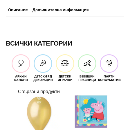
Описание
Допълнителна информация
ВСИЧКИ КАТЕГОРИИ
🎈
🎉
🧸
👶
🎊
АРКИ И
ДЕТСКИ РД
ДЕТСКИ
БЕБЕШКИ
ПАРТИ
П
БАЛОНИ
ДЕКОРАЦИИ
ИГРАЧКИ
ПРАЗНИЦИ
КОНСУМАТИВИ
РОЖД
Свързани продукти