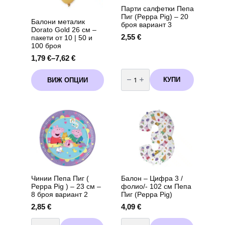
Парти салфетки Пепа
Пиг (Peppa Pig) – 20
Балони металик
броя вариант 3
Dorato Gold 26 см –
2,55
€
пакети от 10 | 50 и
100 броя
1,79
€
–
7,62
€
Price
range:
количество
This
за
1,79 €
КУПИ
ВИЖ ОПЦИИ
product
Парти
through
салфетки
has
Пепа
7,62 €
multiple
Пиг
variants.
(Peppa
Pig)
The
-
options
20
may
броя
вариант
be
3
chosen
on
the
Чинии Пепа Пиг (
Балон – Цифра 3 /
product
Peppa Pig ) – 23 см –
фолио/- 102 см Пепа
page
8 броя вариант 2
Пиг (Peppa Pig)
2,85
€
4,09
€
количество
количество