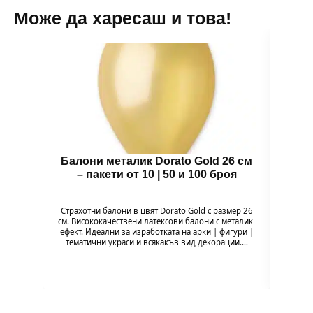
Може да харесаш и това!
Балони металик Dorato Gold 26 см
Зъб
– пакети от 10 | 50 и 100 броя
Зъбче 
и ор
Страхотни балони в цвят Dorato Gold с размер 26
забав
см. Висококачествени латексови балони с металик
ефект. Идеални за изработката на арки | фигури |
тематични украси и всякакъв вид декорации.…