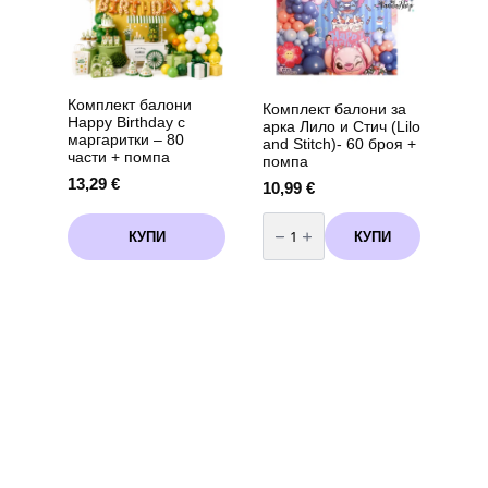
Пиг
(Peppa
Pig)
Комплект балони
Комплект балони за
Happy Birthday с
арка Лило и Стич (Lilo
маргаритки – 80
and Stitch)- 60 броя +
части + помпа
помпа
13,29
€
10,99
€
количество
за
КУПИ
КУПИ
Комплект
балони
за
арка
Лило
и
Стич
(Lilo
and
Stitch)-
60
броя
+
помпа