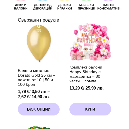
АРКИ И
ДЕТСКИ РД
ДЕТСКИ
БЕБЕШКИ
ПАРТИ
П
БАЛОНИ
ДЕКОРАЦИИ
ИГРАЧКИ
ПРАЗНИЦИ
КОНСУМАТИВИ
РОЖД
Свързани продукти
Комплект балони
Балони металик
Happy Birthday с
Dorato Gold 26 см –
маргаритки – 80
пакети от 10 | 50 и
части + помпа
100 броя
13,29
€
/ 25,99 лв.
1,79
€
/ 3,50 лв.
–
Price
7,62
€
/ 14,90 лв.
range:
This
1,79 €
ВИЖ ОПЦИИ
КУПИ
product
/
has
3,50 лв.
multiple
through
variants.
7,62 €