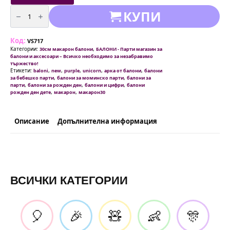
/
количество
КУПИ
25,00 лв.
за
Балони
Макарон
(Macaron)
Код:
-
VS717
пастелно
Категории:
,
30см макарон балони
БАЛОНИ - Парти магазин за
лилаво
балони и аксесоари – Всичко необходимо за незабравимо
-
тържество!
30
Етикети:
,
,
,
,
,
baloni
new
purple
unicorn
арка от балони
балони
см
,
,
за бебешко парти
балони за моминско парти
балони за
-
,
,
,
парти
балони за рожден ден
балони и цифри
балони
10
,
,
рожден ден дете
макарон
макарон30
броя
Описание
Допълнителна информация
ВСИЧКИ КАТЕГОРИИ
🎈
🎉
🧸
👶
🎊