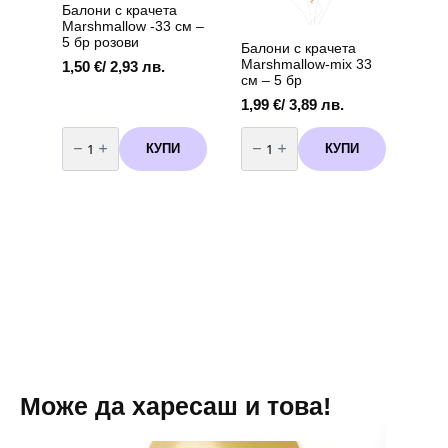
Балони с крачета
Marshmallow -33 см –
5 бр розови
Балони с крачета
Marshmallow-mix 33
1,50
€
/ 2,93 лв.
см – 5 бр
1,99
€
/ 3,89 лв.
количество
количество
за
за
КУПИ
КУПИ
Балони
Балони
с
с
крачета
крачета
Marshmallow
Marshmallow-
-33
mix
см
33
-
см
5
-
бр
5
розови
бр
Може да харесаш и това!