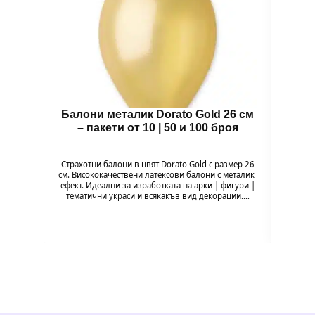
Балони металик Dorato Gold 26 см
Зъб
– пакети от 10 | 50 и 100 броя
Зъбче 
и ор
Страхотни балони в цвят Dorato Gold с размер 26
забав
см. Висококачествени латексови балони с металик
ефект. Идеални за изработката на арки | фигури |
тематични украси и всякакъв вид декорации.…