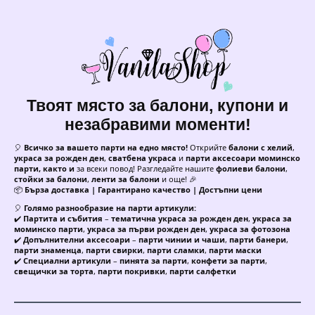
Твоят място за балони, купони и
незабравими моменти!
🎈
Всичко за вашето парти на едно място!
Открийте
балони с хелий
,
украса за рожден ден
,
сватбена украса
и
парти аксесоари моминско
парти, както и
за всеки повод! Разгледайте нашите
фолиеви балони
,
стойки за балони
,
ленти за балони
и още! 🎉
📦
Бърза доставка | Гарантирано качество | Достъпни цени
🎈
Голямо разнообразие на парти артикули:
✔️
Партита и събития
–
тематична украса за рожден ден
,
украса за
моминско парти
,
украса за първи рожден ден
,
украса за фотозона
✔️
Допълнителни аксесоари
–
парти чинии и чаши
,
парти банери
,
парти знаменца
,
парти свирки
,
парти сламки
,
парти маски
✔️
Специални артикули
–
пинята за парти
,
конфети за парти
,
свещички за торта
,
парти покривки
,
парти салфетки