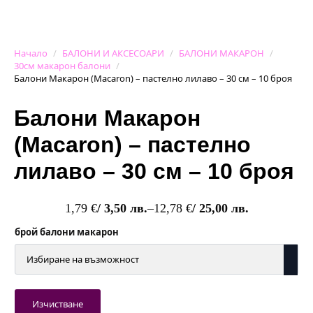
Начало
БАЛОНИ И АКСЕСОАРИ
БАЛОНИ МАКАРОН
30см макарон балони
Балони Макарон (Macaron) – пастелно лилаво – 30 см – 10 броя
Балони Макарон
(Macaron) – пастелно
лилаво – 30 см – 10 броя
1,79
€
/ 3,50 лв.
–
12,78
€
/ 25,00 лв.
Price
range:
брой балони макарон
1,79 €
/
3,50 лв.
through
12,78 €
Изчистване