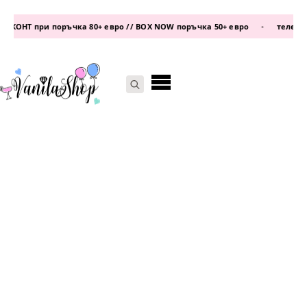
КОНТ при поръчка 80+ евро // BOX NOW поръчка 50+ евро
•
телефон:
0
Search
for: