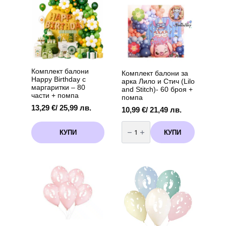
The
/
options
14,90 лв.
may
be
chosen
on
the
product
Комплект балони
Комплект балони за
page
Happy Birthday с
арка Лило и Стич (Lilo
маргаритки – 80
and Stitch)- 60 броя +
части + помпа
помпа
13,29
€
/ 25,99 лв.
10,99
€
/ 21,49 лв.
количество
за
КУПИ
КУПИ
Комплект
балони
за
арка
Лило
и
Стич
(Lilo
and
Stitch)-
60
броя
+
помпа