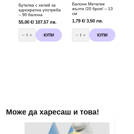
Балони Металик
Бутилка с хелий за
жълти /20 броя/ – 13
еднократна употреба
см
– 90 балона
1,79
€
/ 3,50 лв.
55,00
€
/ 107,57 лв.
количество
количество
за
за
КУПИ
КУПИ
Бутилка
Балони
с
Металик
хелий
жълти
за
/20
еднократна
броя/
употреба
-
-
13
90
см
балона
Може да харесаш и това!