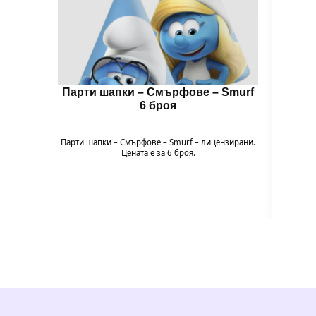
Парти шапки – Смърфoве – Smurf
Цвет
6 броя
🌈 Цв
Пода
Парти шапки – Смърфoве – Smurf – лицензирани.
експери
Цената е за 6 броя.