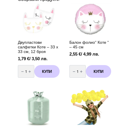
Двупластови
Балон фолио“ Коте “
салфетки Коте – 33 х
– 45 см
33 см, 12 броя
2,55
€
/ 4,99 лв.
1,79
€
/ 3,50 лв.
количество
количество
за
за
КУПИ
КУПИ
Двупластови
Балон
салфетки
фолио"
Коте
Коте
–
"
33
-
х
45
33
см
см,
12
броя