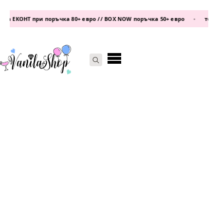
а ЕКОНТ при поръчка 80+ евро // BOX NOW поръчка 50+ евро
•
телефо
Search
for: