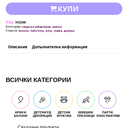
КУПИ
Код:
VS3248
Категории:
,
свирки и забавления
Шапки
Етикети:
,
,
,
,
domino
hello kitty
kitty
maska
домино
Описание
Допълнителна информация
ВСИЧКИ КАТЕГОРИИ
🎈
🎉
🧸
👶
🎊
АРКИ И
ДЕТСКИ РД
ДЕТСКИ
БЕБЕШКИ
ПАРТИ
П
БАЛОНИ
ДЕКОРАЦИИ
ИГРАЧКИ
ПРАЗНИЦИ
КОНСУМАТИВИ
РОЖД
Свързани продукти