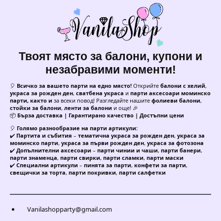
Твоят място за балони, купони и
незабравими моменти!
🎈
Всичко за вашето парти на едно място!
Открийте
балони с хелий
,
украса за рожден ден
,
сватбена украса
и
парти аксесоари моминско
парти, както и
за всеки повод! Разгледайте нашите
фолиеви балони
,
стойки за балони
,
ленти за балони
и още! 🎉
📦
Бърза доставка | Гарантирано качество | Достъпни цени
🎈
Голямо разнообразие на парти артикули:
✔️
Партита и събития
–
тематична украса за рожден ден
,
украса за
моминско парти
,
украса за първи рожден ден
,
украса за фотозона
✔️
Допълнителни аксесоари
–
парти чинии и чаши
,
парти банери
,
парти знаменца
,
парти свирки
,
парти сламки
,
парти маски
✔️
Специални артикули
–
пинята за парти
,
конфети за парти
,
свещички за торта
,
парти покривки
,
парти салфетки
Vanilashopparty@gmail.com