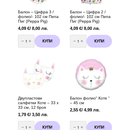
броя
вариант
2
Балон – Цифра 3 /
Балон – Цифра 2 /
фолио/- 102 см Пепа
фолио/- 102 см Пепа
Пиг (Peppa Pig)
Пиг (Peppa Pig)
4,09
€
/ 8,00 лв.
4,09
€
/ 8,00 лв.
количество
количество
за
за
КУПИ
КУПИ
Балон
Балон
-
-
Цифра
Цифра
3
2
/
/
фолио/-
фолио/-
102
102
см
см
Пепа
Пепа
Пиг
Пиг
(Peppa
(Peppa
Pig)
Pig)
Двупластови
Балон фолио“ Коте “
салфетки Коте – 33 х
– 45 см
33 см, 12 броя
2,55
€
/ 4,99 лв.
1,79
€
/ 3,50 лв.
количество
количество
за
за
КУПИ
КУПИ
Двупластови
Балон