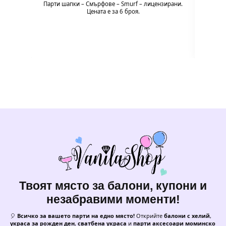
безвр
Парти шапки – Смърфoве – Smurf – лицензирани.
насите
Цената е за 6 броя.
пл
Твоят място за балони, купони и
незабравими моменти!
🎈
Всичко за вашето парти на едно място!
Открийте
балони с хелий
,
украса за рожден ден
,
сватбена украса
и
парти аксесоари моминско