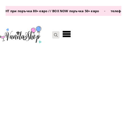
Т при поръчка 80+ евро // BOX NOW поръчка 50+ евро
•
телефон:
0877
Search
for: