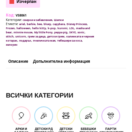
Изчерпан
Код:
VS8061
Категории:
,
свирки и забавления
Шапки
Етикети:
,
,
,
,
,
,
ariel
barbie
bee
bluey
capybara
Disney Princess
,
,
,
,
,
,
Frozen
halloween
hello kitty
k-pop
kuromi
LOL
masha and
,
,
,
,
,
,
bear
minnie mouse
My little Pony
peppa pig
SKYE
sonic
,
,
,
,
stitch
unicorn
грим за деца
детски грим
калинката и черния
,
,
,
,
котарак
подарък
пчеличката мая
тебешири за коса
хелоуин
Описание
Допълнителна информация
ВСИЧКИ КАТЕГОРИИ
🎈
🎉
🧸
👶
🎊
АРКИ И
ДЕТСКИ РД
ДЕТСКИ
БЕБЕШКИ
ПАРТИ
П