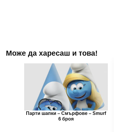
-
6
броя
Може да харесаш и това!
Парти шапки – Смърфoве – Smurf
П
6 броя
Пас