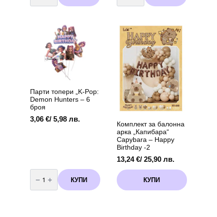
салфетки
фолио"
Коте
Коте
–
"
33
-
х
45
33
см
см,
12
броя
Парти топери „K-Pop:
Demon Hunters – 6
броя
3,06
€
/ 5,98 лв.
Комплект за балонна
арка „Капибара“
Capybara – Happy
Birthday -2
13,24
€
/ 25,90 лв.
количество
за
КУПИ
КУПИ
Парти
топери
"K-
Pop:
Demon
Hunters