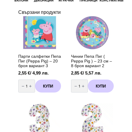
БАЛОНИ
ДЕКОРАЦИИ
ИГРАЧКИ
ПРАЗНИЦИ
КОНСУМАТИВИ
РОЖД
Свързани продукти
Парти салфетки Пепа
Чинии Пепа Пиг (
Пиг (Peppa Pig) – 20
Peppa Pig ) – 23 см –
броя вариант 3
8 броя вариант 2
2,55
€
/ 4,99 лв.
2,85
€
/ 5,57 лв.
количество
количество
за
за
КУПИ
КУПИ
Парти
Чинии
салфетки
Пепа
Пепа
Пиг
Пиг
(
(Peppa
Peppa
Pig)
Pig
-
)
20
-
броя
23
вариант
см
3
-
8