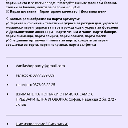
парти, както и
за всеки повод! Разгледайте нашите
фолиеви балони
,
стойки за балони
,
ленти за балони
и още! 🎉
📦
Бърза доставка | Гарантирано качество | Достъпни цени
🎈
Голямо разнообразие на парти артикули:
✔️
Партита и събития
–
тематична украса за рожден ден
,
украса за
моминско парти
,
украса за първи рожден ден
,
украса за фотозона
✔️
Допълнителни аксесоари
–
парти чинии и чаши
,
парти банери
,
парти знаменца
,
парти свирки
,
парти сламки
,
парти маски
✔️
Специални артикули
–
пинята за парти
,
конфети за парти
,
свещички за торта
,
парти покривки
,
парти салфетки
Vanilashopparty@gmail.com
телефон: 0877 339 609
телефон: 0876 93 22 25
ВЗИМАНЕ НА ПОРЪЧКИ ОТ МЯСТО, САМО С
ПРЕДВАРИТЕЛНА УГОВОРКА: София, Надежда 2 бл. 272 -
склад
Ние използваме " Бисквитки"