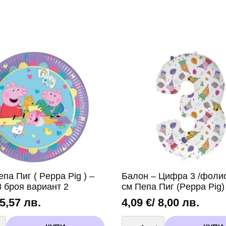
па Пиг ( Peppa Pig ) –
Балон – Цифра 3 /фолио
8 броя вариант 2
см Пепа Пиг (Peppa Pig)
 5,57 лв.
4,09
€
/ 8,00 лв.
во
количество
за