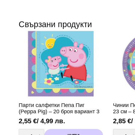
Свързани продукти
Парти салфетки Пепа Пиг
Чинии Пе
(Peppa Pig) – 20 броя вариант 3
23 см – 
2,55
€
/ 4,99 лв.
2,85
€
/
количество
количест
за
за