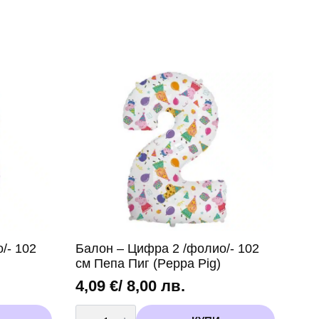
/- 102
Балон – Цифра 2 /фолио/- 102
см Пепа Пиг (Peppa Pig)
4,09
€
/ 8,00 лв.
количество
за