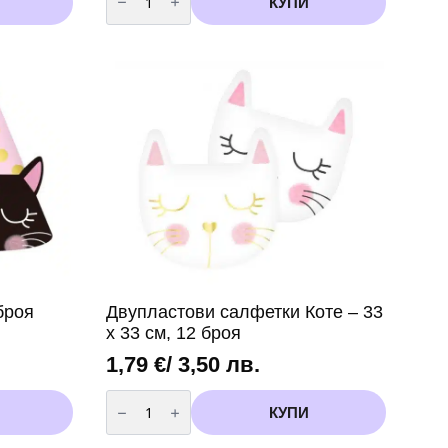
КУПИ
Балон
-
Цифра
2
/
фолио/-
102
см
Пепа
Пиг
(Peppa
Pig)
броя
Двупластови салфетки Коте – 33
х 33 см, 12 броя
1,79
€
/ 3,50 лв.
количество
за
КУПИ
Двупластови
салфетки