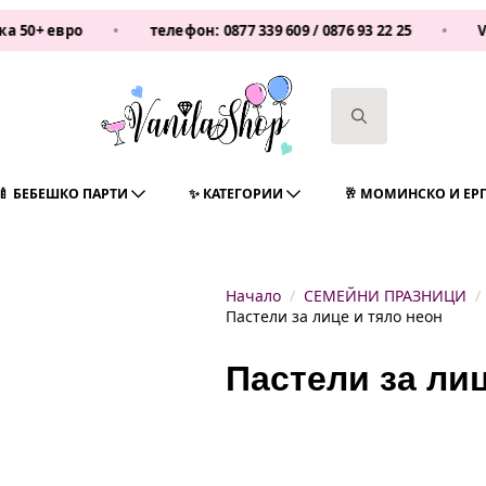
вро
•
телефон:
0877 339 609
/
0876 93 22 25
•
Vanilash
Search
for:
🍼 БЕБЕШКО ПАРТИ
✨ КАТЕГОРИИ
🥂 МОМИНСКО И ЕР
Начало
СЕМЕЙНИ ПРАЗНИЦИ
Пастели за лице и тяло неон
Пастели за лиц