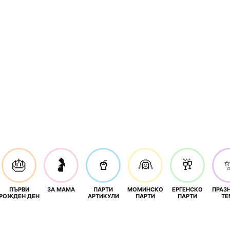
🎂
🤰
🥤
👰
🥂
ПЪРВИ
ЗА МАМА
ПАРТИ
МОМИНСКО
ЕРГЕНСКО
ПРАЗ
И
РОЖДЕН ДЕН
АРТИКУЛИ
ПАРТИ
ПАРТИ
ТЕ