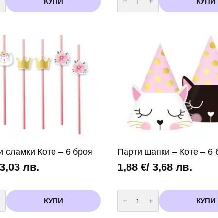
КУПИ
КУПИ
Балон
-
Цифра
3
/
фолио/-
102
см
Пепа
Пиг
(Peppa
Pig)
и сламки Коте – 6 броя
Парти шапки – Коте – 6 
 3,03 лв.
1,88
€
/ 3,68 лв.
во
количество
за
КУПИ
КУПИ
Парти
шапки