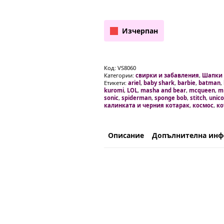
Изчерпан
Код:
VS8060
Категории:
свирки и забавления
,
Шапки
Етикети:
ariel
,
baby shark
,
barbie
,
batman
,
kuromi
,
LOL
,
masha and bear
,
mcqueen
,
m
sonic
,
spiderman
,
sponge bob
,
stitch
,
unico
калинката и черния котарак
,
космос
,
ко
Описание
Допълнителна ин