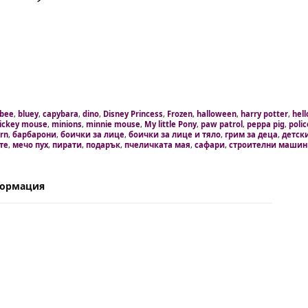
bee
,
bluey
,
capybara
,
dino
,
Disney Princess
,
Frozen
,
halloween
,
harry potter
,
hell
ickey mouse
,
minions
,
minnie mouse
,
My little Pony
,
paw patrol
,
peppa pig
,
polic
rn
,
барбарони
,
боички за лице
,
боички за лице и тяло
,
грим за деца
,
детск
те
,
мечо пух
,
пирати
,
подарък
,
пчеличката мая
,
сафари
,
строителни машин
формация