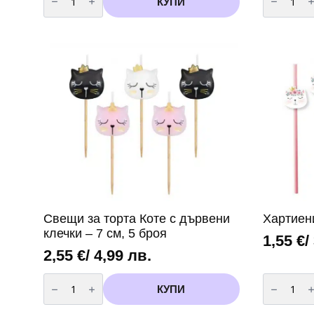
КУПИ
Парти
Чинии
салфетки
Пепа
Пепа
Пиг
Пиг
(
(Peppa
Peppa
Pig)
Pig
-
)
20
-
броя
23
вариант
см
3
-
8
броя
вариант
2
Свещи за торта Коте с дървени
Хартиен
клечки – 7 см, 5 броя
1,55
€
/
2,55
€
/ 4,99 лв.
количество
количест
за
за
КУПИ
Свещи
Хартиени
за
сламки