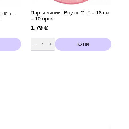
Парти чинии“ Boy or Girl“ – 18 см
Pig ) –
– 10 броя
2
1,79
€
количество
за
КУПИ
Парти
чинии"
Boy
or
Girl"
-
18
см
-
10
броя