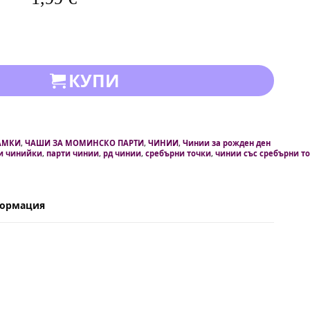
КУПИ
АМКИ
,
ЧАШИ ЗА МОМИНСКО ПАРТИ
,
ЧИНИИ
,
Чинии за рожден ден
и чинийки
,
парти чинии
,
рд чинии
,
сребърни точки
,
чинии със сребърни т
формация