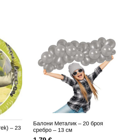
Балони Металик – 20 броя
ek) – 23
сребро – 13 см
1,79
€