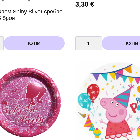
3,30
€
ром Shiny Silver сребро
5 броя
во
количество
за
КУПИ
КУПИ
Парти
Чинии
"Шрек"
(Shrek)
–
23
см
(
8
броя
в
пакет)