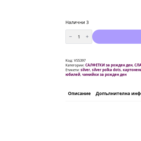
Налични 3
количество
за
Парти
чинии
със
сребърни
точки
Код:
VS5397
-
Категории:
САЛФЕТКИ за рожден ден
,
СЛ
10
Етикети:
silver
,
silver polka dots
,
картонен
броя
юбилей
,
чинийки за рожден ден
-
18
см
Описание
Допълнителна ин