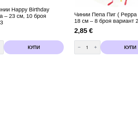
нии Happy Birthday
Чинии Пепа Пиг ( Peppa 
 – 23 см, 10 броя
18 см – 8 броя вариант 
 3
2,85
€
во
количество
за
КУПИ
КУПИ
Чинии
Пепа
Пиг
(
Peppa
Pig
)
-
18
см
-
8
броя
вариант
2