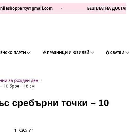
party@gmail.com
•
БЕЗПЛАТНА ДОСТАВКА ЗА 1 РАБ 
ГЕНСКО ПАРТИ
🎉 ПРАЗНИЦИ И ЮБИЛЕЙ
💍 СВАТБИ
нии за рожден ден
 10 броя – 18 см
ъс сребърни точки – 10
1,99
€