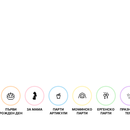
🎂
🤰
🥤
👰
🥂
ПЪРВИ
ЗА МАМА
ПАРТИ
МОМИНСКО
ЕРГЕНСКО
ПРАЗ
И
РОЖДЕН ДЕН
АРТИКУЛИ
ПАРТИ
ПАРТИ
ТЕ