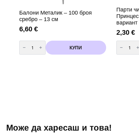
Парти чи
Балони Металик – 100 броя
Принцеса
сребро – 13 см
вариант
6,60
€
2,30
€
количество
количест
за
за
КУПИ
Балони
Парти
Металик
чинии
-
Happy
100
Birthday
броя
Принцеса
сребро
–
-
23
13
см,
см
10
броя
вариант
3
Може да харесаш и това!