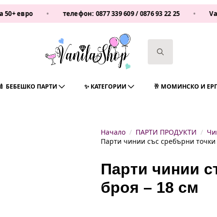
о
•
телефон:
0877 339 609
/
0876 93 22 25
•
Vanilashop
Search
for:
🍼 БЕБЕШКО ПАРТИ
✨ КАТЕГОРИИ
🥂 МОМИНСКО И ЕР
Начало
ПАРТИ ПРОДУКТИ
Чи
Парти чинии със сребърни точки –
Парти чинии с
броя – 18 см