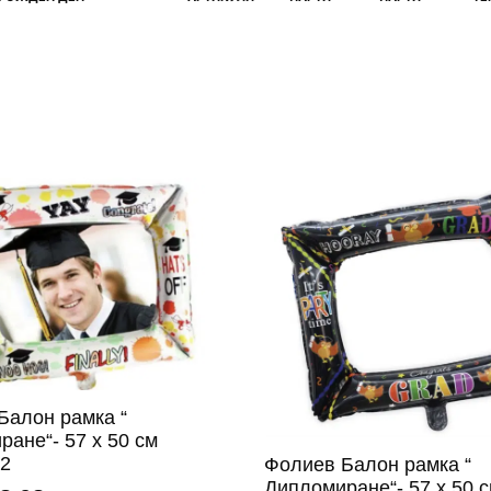
Балон рамка “
ане“- 57 х 50 см
 2
Фолиев Балон рамка “
Дипломиране“- 57 х 50 