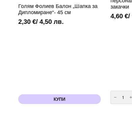
персона
Голям Фолиев Балон „Шапка за
закачки
Дипломиране“- 45 см
4,60
€
/
2,30
€
/ 4,50 лв.
количест
за
КУПИ
Сатенени
ленти
-
с
персонал
надписи
и
закачки