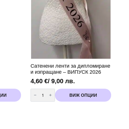
Сатенени ленти за дипломиране
и изпращане – ВИПУСК 2026
4,60
€
/ 9,00 лв.
количество
за
ЦИИ
ВИЖ ОПЦИИ
Сатенени
ленти
за
дипломиране
и
изпращане
-
ВИПУСК