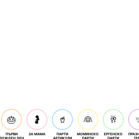
🎂
🤰
🥤
👰
🥂
ПЪРВИ
ЗА МАМА
ПАРТИ
МОМИНСКО
ЕРГЕНСКО
ПРАЗ
И
РОЖДЕН ДЕН
АРТИКУЛИ
ПАРТИ
ПАРТИ
ТЕ