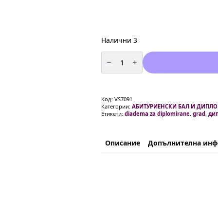
Налични 3
количество
за
Парти
диадема
"Дипломиране
вариант
2
Код:
VS7091
Категории:
АБИТУРИЕНСКИ БАЛ И ДИПЛ
Етикети:
diadema za diplomirane
,
grad
,
ди
Описание
Допълнителна ин