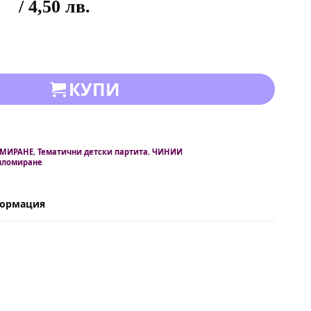
/ 4,50 лв.
КУПИ
ОМИРАНЕ
,
Тематични детски партита
,
ЧИНИИ
пломиране
формация