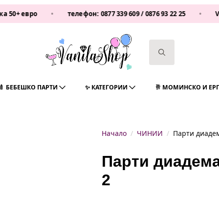
ро
•
телефон:
0877 339 609
/
0876 93 22 25
•
Vanilasho
Search
for:
🍼 БЕБЕШКО ПАРТИ
✨ КАТЕГОРИИ
🥂 МОМИНСКО И ЕР
Начало
ЧИНИИ
Парти диаде
Парти диадем
2