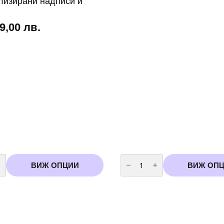
лизирани надписи и
 9,00 лв.
во
количество
за
ВИЖ ОПЦИИ
ВИЖ ОП
Сатенени
ленти
за
дипломиране
изирани
-
Абитуриенски
бал