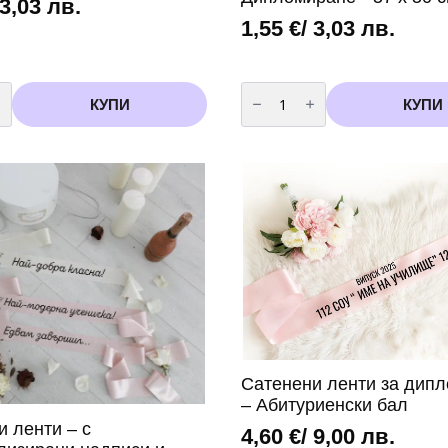
 3,03 лв.
1,55
€
/ 3,03 лв.
во
количество
за
КУПИ
КУПИ
Фолиев
Балон
рамка
"
ане"-
Дипломиране"-
57
х
50
см
Сатенени ленти за дип
– Абитуриенски бал
и ленти – с
4,60
€
/ 9,00 лв.