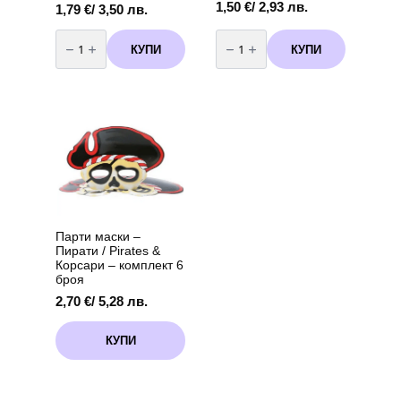
1,50
€
/ 2,93 лв.
1,79
€
/ 3,50 лв.
количество
количество
за
за
КУПИ
КУПИ
Балони
Балони
Металик
Металик
-
20
20
броя
броя
в
орaнж
черно
-
-
13
13
см
см
Парти маски –
Пирати / Pirates &
Корсари – комплект 6
броя
2,70
€
/ 5,28 лв.
КУПИ