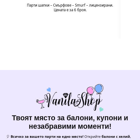
Пода
Парти шапки – Смърфoве – Smurf – лицензирани.
експери
Цената е за 6 броя.
Твоят място за балони, купони и
незабравими моменти!
🎈
Всичко за вашето парти на едно място!
Открийте
балони с хелий
,