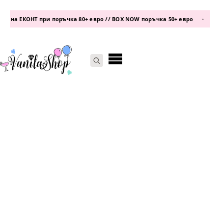
 на ЕКОНТ при поръчка 80+ евро // BOX NOW поръчка 50+ евро
•
тел
Search
for: