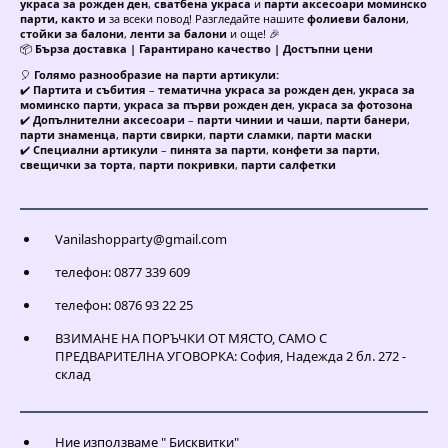
украса за рожден ден
,
сватбена украса
и
парти аксесоари моминско
парти, както и
за всеки повод! Разгледайте нашите
фолиеви балони
,
стойки за балони
,
ленти за балони
и още! 🎉
📦
Бърза доставка | Гарантирано качество | Достъпни цени
🎈
Голямо разнообразие на парти артикули:
✔️
Партита и събития
–
тематична украса за рожден ден
,
украса за
моминско парти
,
украса за първи рожден ден
,
украса за фотозона
✔️
Допълнителни аксесоари
–
парти чинии и чаши
,
парти банери
,
парти знаменца
,
парти свирки
,
парти сламки
,
парти маски
✔️
Специални артикули
–
пинята за парти
,
конфети за парти
,
свещички за торта
,
парти покривки
,
парти салфетки
Vanilashopparty@gmail.com
телефон: 0877 339 609
телефон: 0876 93 22 25
ВЗИМАНЕ НА ПОРЪЧКИ ОТ МЯСТО, САМО С
ПРЕДВАРИТЕЛНА УГОВОРКА: София, Надежда 2 бл. 272 -
склад
Ние използваме " Бисквитки"