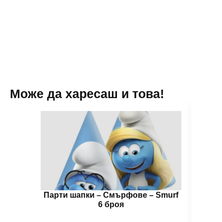
Може да харесаш и това!
Парти шапки – Смърфoве – Smurf
Цвет
6 броя
🌈 Цв