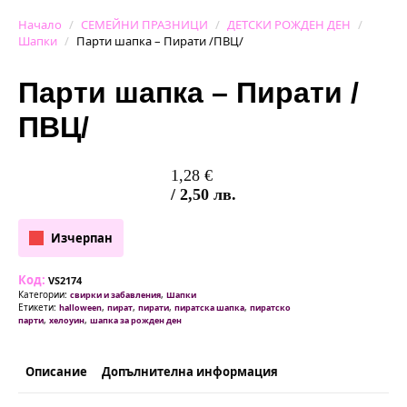
Начало
СЕМЕЙНИ ПРАЗНИЦИ
ДЕТСКИ РОЖДЕН ДЕН
Шапки
Парти шапка – Пирати /ПВЦ/
Парти шапка – Пирати /
ПВЦ/
1,28
€
/ 2,50 лв.
Изчерпан
Код:
VS2174
Категории:
,
свирки и забавления
Шапки
Етикети:
,
,
,
,
halloween
пират
пирати
пиратска шапка
пиратско
,
,
парти
хелоуин
шапка за рожден ден
Описание
Допълнителна информация