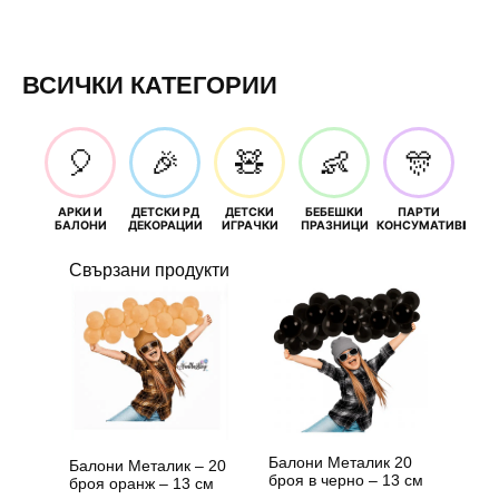
ВСИЧКИ КАТЕГОРИИ
🎈
🎉
🧸
👶
🎊
АРКИ И
ДЕТСКИ РД
ДЕТСКИ
БЕБЕШКИ
ПАРТИ
П
БАЛОНИ
ДЕКОРАЦИИ
ИГРАЧКИ
ПРАЗНИЦИ
КОНСУМАТИВИ
РОЖД
Свързани продукти
Балони Металик 20
Балони Металик – 20
броя в черно – 13 см
броя орaнж – 13 см