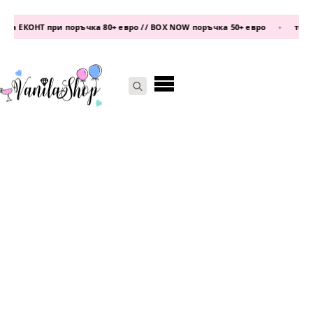
а ЕКОНТ при поръчка 80+ евро // BOX NOW поръчка 50+ евро
•
телефо
Search
for: