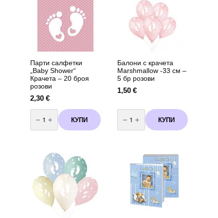
Парти салфетки
Балони с крачета
„Baby Shower“
Marshmallow -33 см –
Крачета – 20 броя
5 бр розови
розови
1,50
€
2,30
€
количество
количество
за
за
КУПИ
КУПИ
Парти
Балони
салфетки
с
"Baby
крачета
Shower"
Marshmallow
Крачета
-33
-
см
20
-
броя
5
розови
бр
розови