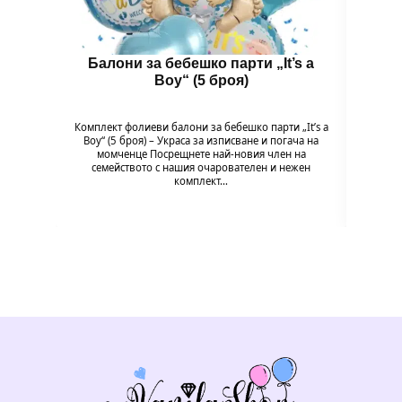
Балони за бебешко парти „It’s a
Бал
Boy“ (5 броя)
B
Комплект фолиеви балони за бебешко парти „It’s a
Комплек
Boy“ (5 броя) – Украса за изписване и погача на
Baby G
момченце Посрещнете най-новия член на
на мом
семейството с нашия очарователен и нежен
комплект…