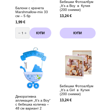
Бебешки Фотоалбум
„It’s a Boy в Кутия
Балони с крачета
(200 снимки)
Marshmallow-mix 33
13,24
€
см – 5 бр
1,99
€
количество
за
КУПИ
КУПИ
Балони
с
крачета
Marshmallow-
mix
33
см
-
5
бр
Бебешки Фотоалбум
„It’s a Girl в Кутия
(200 снимки)
Декоративна
13,24
€
апликация „It’s a Boy“
с бебешка количка –
48 см вариант 2