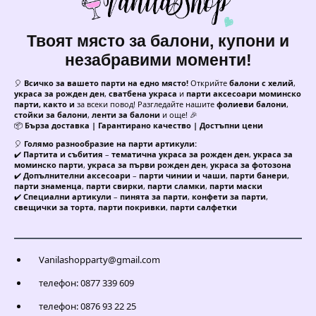
Твоят място за балони, купони и
незабравими моменти!
🎈
Всичко за вашето парти на едно място!
Открийте
балони с хелий
,
украса за рожден ден
,
сватбена украса
и
парти аксесоари моминско
парти, както и
за всеки повод! Разгледайте нашите
фолиеви балони
,
стойки за балони
,
ленти за балони
и още! 🎉
📦
Бърза доставка | Гарантирано качество | Достъпни цени
🎈
Голямо разнообразие на парти артикули:
✔️
Партита и събития
–
тематична украса за рожден ден
,
украса за
моминско парти
,
украса за първи рожден ден
,
украса за фотозона
✔️
Допълнителни аксесоари
–
парти чинии и чаши
,
парти банери
,
парти знаменца
,
парти свирки
,
парти сламки
,
парти маски
✔️
Специални артикули
–
пинята за парти
,
конфети за парти
,
свещички за торта
,
парти покривки
,
парти салфетки
Vanilashopparty@gmail.com
телефон: 0877 339 609
телефон: 0876 93 22 25