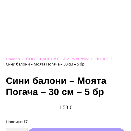
Начало
ПОСРЕЩАНЕ НА БЕБЕ И РАЗКРИВАНЕ ПОЛЪТ
Сини балони – Моята Погача – 30 см – 5 бр
Сини балони – Моята
Погача – 30 см – 5 бр
1,53
€
Налични 17
количество