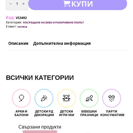
КУПИ
за
Сини
балони
-
Код:
Моята
VS3492
Погача
Категория:
ПОСРЕЩАНЕ НА БЕБЕ И РАЗКРИВАНЕ ПОЛЪТ
-
Етикет:
погача
30
см
-
5
Описание
Допълнителна информация
бр
ВСИЧКИ КАТЕГОРИИ
🎈
🎉
🧸
👶
🎊
АРКИ И
ДЕТСКИ РД
ДЕТСКИ
БЕБЕШКИ
ПАРТИ
П
БАЛОНИ
ДЕКОРАЦИИ
ИГРАЧКИ
ПРАЗНИЦИ
КОНСУМАТИВИ
РОЖД
Свързани продукти