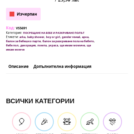
Изчерпан
Код:
VS5691
Категория:
ПОСРЕЩАНЕ НА БЕБЕ И РАЗКРИВАНЕ ПОЛЪТ
Етикети:
,
,
,
,
,
arka
baby shower
boy or girl
gender reveal
арка
,
,
балон за бебешко парти
балон за разкриване пола на бебето
,
,
,
,
,
бебе пол
декорация
помпа
украса
ще имам момиче
ще
имам момче
Описание
Допълнителна информация
ВСИЧКИ КАТЕГОРИИ
🎈
🎉
🧸
👶
🎊