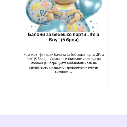
Балони за бебешко парти „It’s a
Бал
Boy“ (5 броя)
B
Комплект фолиеви балони за бебешко парти „It’s a
Комплек
Boy“ (5 броя) – Украса за изписване и погача на
Baby G
момченце Посрещнете най-новия член на
на мом
семейството с нашия очарователен и нежен
комплект…