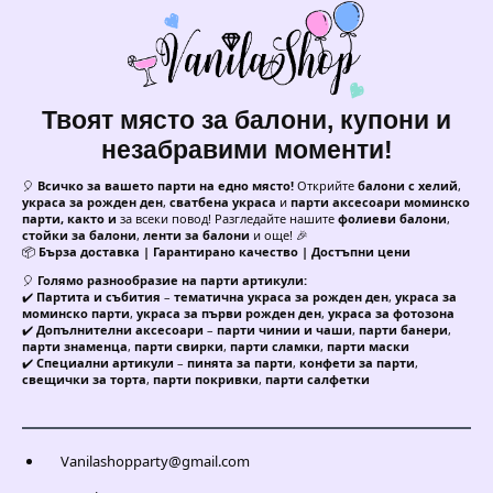
Твоят място за балони, купони и
незабравими моменти!
🎈
Всичко за вашето парти на едно място!
Открийте
балони с хелий
,
украса за рожден ден
,
сватбена украса
и
парти аксесоари моминско
парти, както и
за всеки повод! Разгледайте нашите
фолиеви балони
,
стойки за балони
,
ленти за балони
и още! 🎉
📦
Бърза доставка | Гарантирано качество | Достъпни цени
🎈
Голямо разнообразие на парти артикули:
✔️
Партита и събития
–
тематична украса за рожден ден
,
украса за
моминско парти
,
украса за първи рожден ден
,
украса за фотозона
✔️
Допълнителни аксесоари
–
парти чинии и чаши
,
парти банери
,
парти знаменца
,
парти свирки
,
парти сламки
,
парти маски
✔️
Специални артикули
–
пинята за парти
,
конфети за парти
,
свещички за торта
,
парти покривки
,
парти салфетки
Vanilashopparty@gmail.com