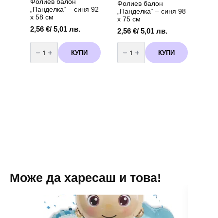
Фолиев балон
Фолиев балон
„Панделка“ – синя 92
„Панделка“ – синя 98
х 58 см
х 75 см
2,56
€
/ 5,01 лв.
2,56
€
/ 5,01 лв.
количество
количество
за
за
КУПИ
КУПИ
Фолиев
Фолиев
балон
балон
„Панделка“
„Панделка“
–
–
синя
синя
92
98
х
х
58
75
см
см
Може да харесаш и това!