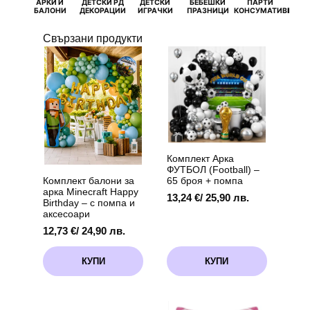
АРКИ И
ДЕТСКИ РД
ДЕТСКИ
БЕБЕШКИ
ПАРТИ
П
БАЛОНИ
ДЕКОРАЦИИ
ИГРАЧКИ
ПРАЗНИЦИ
КОНСУМАТИВИ
РОЖД
Свързани продукти
Комплект Арка
ФУТБОЛ (Football) –
65 броя + помпа
Комплект балони за
арка Minecraft Happy
13,24
€
/ 25,90 лв.
Birthday – с помпа и
аксесоари
12,73
€
/ 24,90 лв.
КУПИ
КУПИ