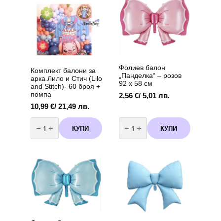
Фолиев балон
Комплект балони за
„Панделка“ – розов
арка Лило и Стич (Lilo
92 х 58 см
and Stitch)- 60 броя +
помпа
2,56
€
/ 5,01 лв.
10,99
€
/ 21,49 лв.
количество
количество
за
за
КУПИ
КУПИ
Комплект
Фолиев
балони
балон
за
„Панделка“
арка
–
Лило
розов
и
92
Стич
х
(Lilo
58
and
см
Stitch)-
60
броя
+
помпа