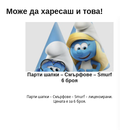
Може да харесаш и това!
Парти шапки – Смърфoве – Smurf
Цвет
6 броя
🌈 Цв
Пода
Парти шапки – Смърфoве – Smurf – лицензирани.
експери
Цената е за 6 броя.