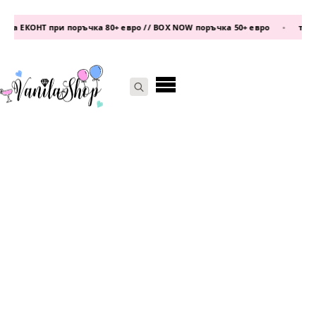
а ЕКОНТ при поръчка 80+ евро // BOX NOW поръчка 50+ евро
•
телеф
Search
for: