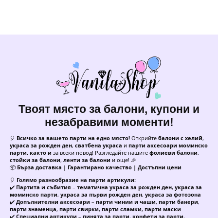
Твоят място за балони, купони и
незабравими моменти!
🎈
Всичко за вашето парти на едно място!
Открийте
балони с хелий
,
украса за рожден ден
,
сватбена украса
и
парти аксесоари моминско
парти, както и
за всеки повод! Разгледайте нашите
фолиеви балони
,
стойки за балони
,
ленти за балони
и още! 🎉
📦
Бърза доставка | Гарантирано качество | Достъпни цени
🎈
Голямо разнообразие на парти артикули:
✔️
Партита и събития
–
тематична украса за рожден ден
,
украса за
моминско парти
,
украса за първи рожден ден
,
украса за фотозона
✔️
Допълнителни аксесоари
–
парти чинии и чаши
,
парти банери
,
парти знаменца
,
парти свирки
,
парти сламки
,
парти маски
✔️
Специални артикули
–
пинята за парти
,
конфети за парти
,