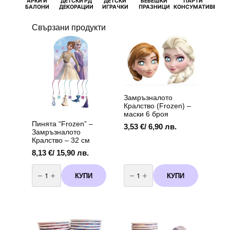
АРКИ И
ДЕТСКИ РД
ДЕТСКИ
БЕБЕШКИ
ПАРТИ
П
БАЛОНИ
ДЕКОРАЦИИ
ИГРАЧКИ
ПРАЗНИЦИ
КОНСУМАТИВИ
РОЖД
Свързани продукти
Замръзналото
Кралство (Frozen) –
маски 6 броя
Пинята “Frozen” –
3,53
€
/ 6,90 лв.
Замръзналото
Кралство – 32 см
8,13
€
/ 15,90 лв.
количество
количество
за
за
КУПИ
КУПИ
Пинята
Замръзналото
“Frozen”
Кралство
–
(Frozen)
Замръзналото
-
Кралство
маски
-
6
32
броя
см