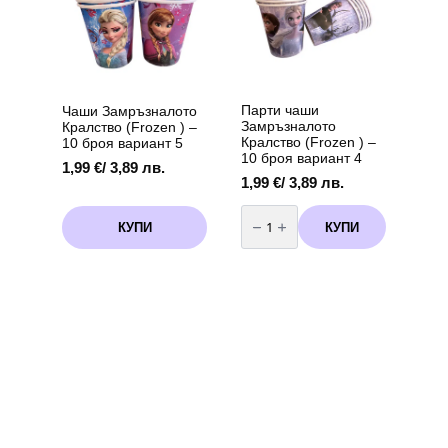
Парти чаши
Чаши Замръзналото
Замръзналото
Кралство (Frozen ) –
Кралство (Frozen ) –
10 броя вариант 5
10 броя вариант 4
1,99
€
/ 3,89 лв.
1,99
€
/ 3,89 лв.
количество
за
КУПИ
КУПИ
Парти
чаши
Замръзналото
Кралство
(Frozen
)
-
10
броя
вариант
4