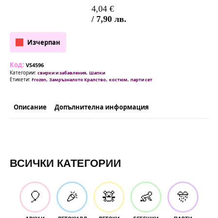
4,04
€
/ 7,90 лв.
Изчерпан
Код:
VS4596
Категории:
,
свирки и забавления
Шапки
Етикети:
,
,
,
Frozen
Замръзналото Кралство
костюм
парти сет
Описание
Допълнителна информация
ВСИЧКИ КАТЕГОРИИ
🎈
🎉
🧸
👶
🎊