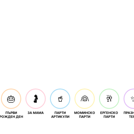
🎂
🤰
🥤
👰
🥂
ПЪРВИ
ЗА МАМА
ПАРТИ
МОМИНСКО
ЕРГЕНСКО
ПРАЗ
И
РОЖДЕН ДЕН
АРТИКУЛИ
ПАРТИ
ПАРТИ
ТЕ