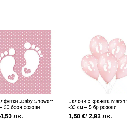
алфетки „Baby Shower“
Балони с крачета Marsh
– 20 броя розови
-33 см – 5 бр розови
 4,50 лв.
1,50
€
/ 2,93 лв.