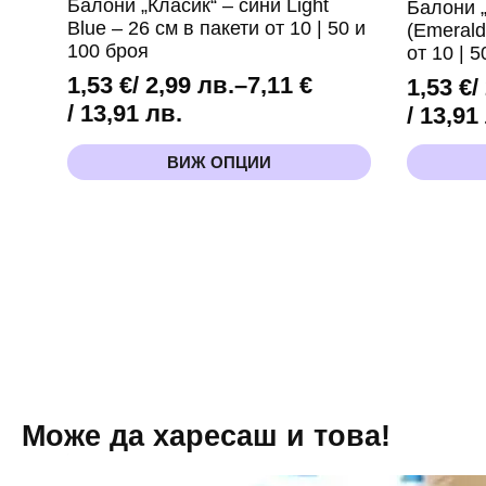
Балони „Класик“ – сини Light
Балони 
Blue – 26 см в пакети от 10 | 50 и
(Emerald
100 броя
от 10 | 
1,53
€
/ 2,99 лв.
–
7,11
€
1,53
€
/
Price
/ 13,91 лв.
Price
/ 13,91
range:
range:
This
This
ВИЖ ОПЦИИ
1,53 €
1,53 €
product
product
/
has
has
/
multiple
multiple
2,99 лв.
2,99 лв
variants.
variants.
through
throug
The
The
options
options
7,11 €
7,11 €
may
may
/
/
be
be
13,91 лв.
13,91 л
chosen
chosen
on
on
the
the
product
product
page
page
Може да харесаш и това!