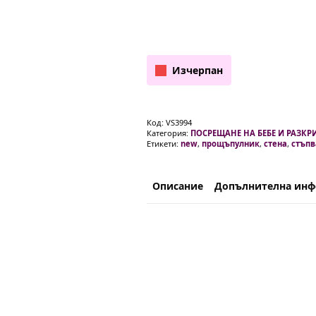
Изчерпан
Код:
VS3994
Категория:
ПОСРЕЩАНЕ НА БЕБЕ И РАЗКР
Етикети:
new
,
прощъпулник
,
стена
,
стъпв
Описание
Допълнителна ин