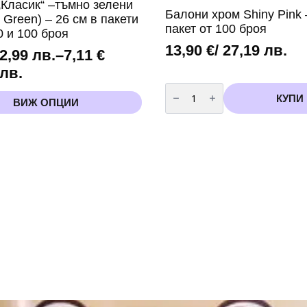
„Класик“ –тъмно зелени
Балони хром Shiny Pink 
 Green) – 26 см в пакети
пакет от 100 броя
50 и 100 броя
13,90
€
/ 27,19 лв.
 2,99 лв.
–
7,11
€
 лв.
количество
за
КУПИ
ВИЖ ОПЦИИ
Балони
хром
Shiny
Pink
.
-
13
h
см
пакет
от
100
броя
в.