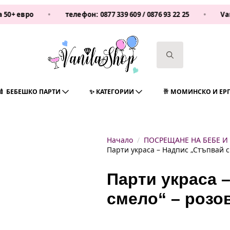
•
телефон:
0877 339 609
/
0876 93 22 25
•
Vanilashop
Search
for:
🍼 БЕБЕШКО ПАРТИ
✨ КАТЕГОРИИ
🥂 МОМИНСКО И ЕР
Начало
ПОСРЕЩАНЕ НА БЕБЕ И
Парти украса – Надпис „Стъпвай с
Парти украса 
смело“ – розо