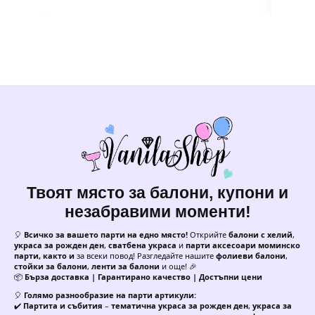
Твоят място за балони, купони и
незабравими моменти!
🎈
Всичко за вашето парти на едно място!
Открийте
балони с хелий
,
украса за рожден ден
,
сватбена украса
и
парти аксесоари моминско
парти, както и
за всеки повод! Разгледайте нашите
фолиеви балони
,
стойки за балони
,
ленти за балони
и още! 🎉
📦
Бърза доставка | Гарантирано качество | Достъпни цени
🎈
Голямо разнообразие на парти артикули:
✔️
Партита и събития
–
тематична украса за рожден ден
,
украса за