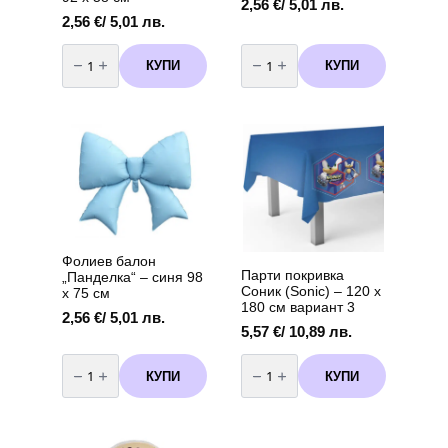
2,56
€
/ 5,01 лв.
2,56
€
/ 5,01 лв.
количество
количество
за
за
КУПИ
КУПИ
Фолиев
Фолиев
балон
балон
„Панделка“
„Панделка“
–
–
розов
синя
92
92
х
х
58
58
см
см
Фолиев балон
Парти покривка
„Панделка“ – синя 98
Соник (Sonic) – 120 х
х 75 см
180 см вариант 3
2,56
€
/ 5,01 лв.
5,57
€
/ 10,89 лв.
количество
количество
за
за
КУПИ
КУПИ
Фолиев
Парти
балон
покривка
„Панделка“
Соник
–
(Sonic)
синя
-