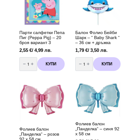
Парти салфетки Пепа
Балон Фолио Бейби
Пиг (Peppa Pig) – 20
Шарк – “ Baby Shark “
броя вариант 3
– 36 см + дръжка
2,55
€
/ 4,99 лв.
1,79
€
/ 3,50 лв.
количество
количество
за
за
КУПИ
КУПИ
Парти
Балон
салфетки
Фолио
Пепа
Бейби
Пиг
Шарк
(Peppa
-
Pig)
"
-
Baby
20
Shark
броя
"
вариант
-
3
36
см
+
дръжка
Фолиев балон
„Панделка“ – синя 92
Фолиев балон
х 58 см
„Панделка“ – розов
92 х 58 см