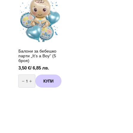
98
120
х
х
75
180
см
см
вариант
3
Балони за бебешко
парти „It’s a Boy“ (5
броя)
3,50
€
/ 6,85 лв.
количество
за
КУПИ
Балони
за
бебешко
парти
„It's
a
Boy“
(5
броя)