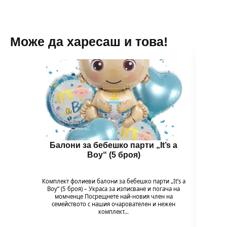
Може да харесаш и това!
Балони за бебешко парти „It’s a
Бал
Boy“ (5 броя)
B
Комплект фолиеви балони за бебешко парти „It’s a
Комплек
Boy“ (5 броя) – Украса за изписване и погача на
Baby G
момченце Посрещнете най-новия член на
на мом
семейството с нашия очарователен и нежен
комплект…