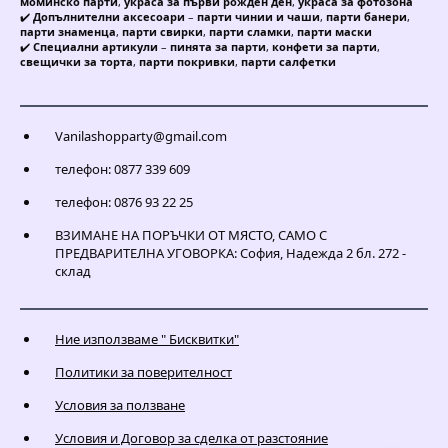
моминско парти
,
украса за първи рожден ден
,
украса за фотозона
✔️
Допълнителни аксесоари
–
парти чинии и чаши
,
парти банери
,
парти знаменца
,
парти свирки
,
парти сламки
,
парти маски
✔️
Специални артикули
–
пинята за парти
,
конфети за парти
,
свещички за торта
,
парти покривки
,
парти салфетки
Vanilashopparty@gmail.com
телефон: 0877 339 609
телефон: 0876 93 22 25
ВЗИМАНЕ НА ПОРЪЧКИ ОТ МЯСТО, САМО С
ПРЕДВАРИТЕЛНА УГОВОРКА: София, Надежда 2 бл. 272 -
склад
Ние използваме " Бисквитки"
Политики за поверителност
Условия за ползване
Условия и Договор за сделка от разстояние