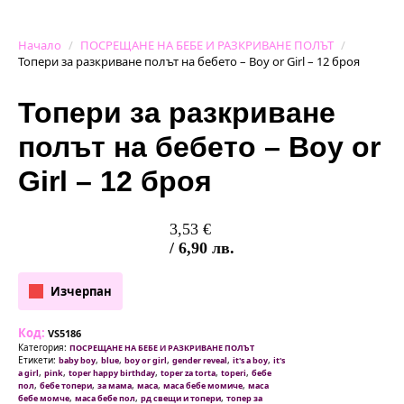
Начало
ПОСРЕЩАНЕ НА БЕБЕ И РАЗКРИВАНЕ ПОЛЪТ
Топери за разкриване полът на бебето – Boy or Girl – 12 броя
Топери за разкриване
полът на бебето – Boy or
Girl – 12 броя
3,53
€
/ 6,90 лв.
Изчерпан
Код:
VS5186
Категория:
ПОСРЕЩАНЕ НА БЕБЕ И РАЗКРИВАНЕ ПОЛЪТ
Етикети:
,
,
,
,
,
baby boy
blue
boy or girl
gender reveal
it's a boy
it's
,
,
,
,
,
a girl
pink
toper happy birthday
toper za torta
toperi
бебе
,
,
,
,
,
пол
бебе топери
за мама
маса
маса бебе момиче
маса
,
,
,
бебе момче
маса бебе пол
рд свещи и топери
топер за