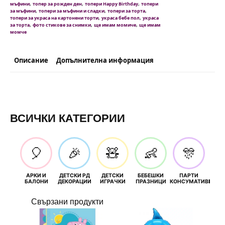
,
,
,
мъфини
топер за рожден ден
топери Happy Birthday
топери
,
,
,
за мъфини
топери за мъфини и сладки
топери за торта
,
,
топери за украса на картонени торти
украса бебе пол
украса
,
,
,
за торта
фото стикове за снимки
ще имам момиче
ще имам
момче
Описание
Допълнителна информация
ВСИЧКИ КАТЕГОРИИ
🎈
🎉
🧸
👶
🎊
АРКИ И
ДЕТСКИ РД
ДЕТСКИ
БЕБЕШКИ
ПАРТИ
П
БАЛОНИ
ДЕКОРАЦИИ
ИГРАЧКИ
ПРАЗНИЦИ
КОНСУМАТИВИ
РОЖД
Свързани продукти