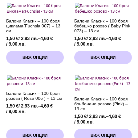
-
-
розов
розов
(
(
Rose)
Pink)
Балони Класик – 100 броя
Балони Класик – 100 броя
циклама(Fuchsia 007) – 13
бeбешко розово ( Baby Pink
см
073) – 13 см
1,50
€
/ 2,93 лв.
–
4,60
€
1,50
€
/ 2,93 лв.
–
4,60
€
Price
Price
/ 9,00 лв.
/ 9,00 лв.
range:
range:
This
This
1,50 €
1,50 €
ВИЖ ОПЦИИ
ВИЖ ОПЦИИ
product
product
/
/
has
has
2,93 лв.
2,93 лв.
multiple
multiple
through
through
variants.
variants.
4,60 €
4,60 €
The
The
/
/
options
options
9,00 лв.
9,00 лв.
may
may
Балони Класик – 100 броя
be
be
розови ( Rose 006 ) – 13 см
Балони Класик – 100 броя
chosen
chosen
бонбонено розово (Pink) –
1,50
€
/ 2,93 лв.
–
4,60
€
on
on
13 см
Price
/ 9,00 лв.
the
the
1,50
€
/ 2,93 лв.
–
4,60
€
range:
product
product
Price
/ 9,00 лв.
1,50 €
page
page
range:
/
This
This
1,50 €
2,93 лв.
ВИЖ ОПЦИИ
ВИЖ ОПЦИИ
product
product