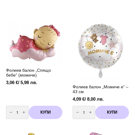
Фолиев балон „Спящо
бебе“ (момиче)
3,06
€
/ 5,98 лв.
Фолиев балон „Момиче е“ –
43 см
4,09
€
/ 8,00 лв.
количество
количество
за
за
КУПИ
КУПИ
Фолиев
Фолиев
балон
балон
„Спящо
„Момиче
бебе“
е“
(момиче)
–
43