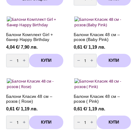
product
Балони
/
комплект
has
3,50 лв.
розови
multiple
through
с
variants.
бели
12,78 €
точки
The
/
-
options
25,00 лв.
10
may
броя
Балони Комплект Girl +
Балони Класик 48 см –
be
банер Happy Birthday
розов (Baby Pink)
chosen
4,04
€
/ 7,90 лв.
0,61
€
/ 1,19 лв.
on
количество
количество
the
за
за
product
КУПИ
КУПИ
Балони
Балони
page
Комплект
Класик
Girl
48
+
см
банер
-
Happy
розов
Birthday
(Baby
Pink)
Балони Класик 48 см –
Балони Класик 48 см –
розов ( Rose)
розов ( Pink)
0,61
€
/ 1,19 лв.
0,61
€
/ 1,19 лв.
количество
количество
за
за
КУПИ
КУПИ
Балони
Балони
Класик
Класик
48
48
см
см