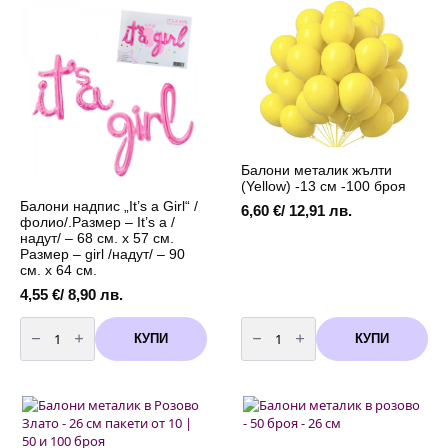
в
конфети
розово
микс
злато
-
-
14
5
броя
броя
Балони металик жълти
(Yellow) -13 см -100 броя
Балони надпис „It’s a Girl“ /
6,60
€
/ 12,91 лв.
фолио/.Размер – It’s a /
надут/ – 68 см. х 57 см.
Размер – girl /надут/ – 90
см. х 64 см.
4,55
€
/ 8,90 лв.
количество
количество
за
за
КУПИ
КУПИ
Балони
Балони
надпис
металик
"It's
жълти
a
(Yellow)
Girl"
-13
/
см
фолио/.Размер
-100
-
броя