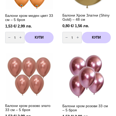
Балони Хром Златни (Shiny
Балони хром меден цвят 33
Gold) – 48 см
см – 5 броя
0,80
€
/ 1,56 лв.
1,53
€
/ 2,99 лв.
количество
количество
за
за
КУПИ
КУПИ
Балони
Балони
хром
Хром
меден
Златни
цвят
(Shiny
33
Gold)
см
-
-
48
5
см
броя
Балони хром розово злато
Балони хром розови 33 см
33 см – 5 броя
– 5 броя