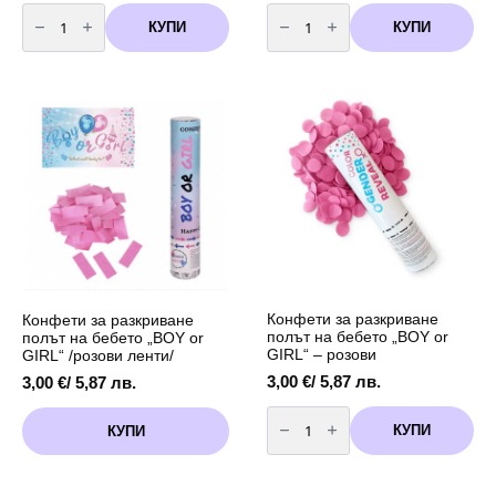
количество
количество
за
за
КУПИ
КУПИ
Латексови
Конфети
балони
15
Baby
см
Shower
–
-
Розови
8
кръгове
броя
за
-30
разкриване
см
пола
в
/
розово
Gender
Reveal
Конфети за разкриване
Конфети за разкриване
полът на бебето „BOY or
полът на бебето „BOY or
GIRL“ – розови
GIRL“ /розови ленти/
3,00
€
/ 5,87 лв.
3,00
€
/ 5,87 лв.
количество
за
КУПИ
КУПИ
Конфети
за
разкриване
полът