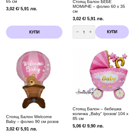
65 см
Стоящ Балон БЕБЕ
МОМИЧЕ – фолио 60 x 35
3,02
€
/ 5,91 лв.
см
3,02
€
/ 5,91 лв.
количество
за
КУПИ
КУПИ
Стоящ
Балон
БЕБЕ
МОМИЧЕ
-
фолио
60
x
35
см
Стоящ Балон – бебешка
количка „Baby“ /розов/ 104 x
Стоящ Балон Welcome
85 см
Baby – фолио 90 см розов
5,06
€
/ 9,90 лв.
3,02
€
/ 5,91 лв.