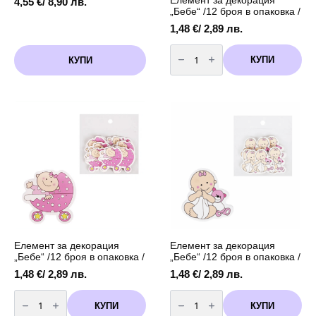
4,55
€
/ 8,90 лв.
„Бебе“ /12 броя в опаковка /
1,48
€
/ 2,89 лв.
количество
за
КУПИ
КУПИ
Елемент
за
декорация
"Бебе"
/12
броя
в
опаковка
/
Елемент за декорация
Елемент за декорация
„Бебе“ /12 броя в опаковка /
„Бебе“ /12 броя в опаковка /
1,48
€
/ 2,89 лв.
1,48
€
/ 2,89 лв.
количество
количество
за
за
КУПИ
КУПИ
Елемент
Елемент