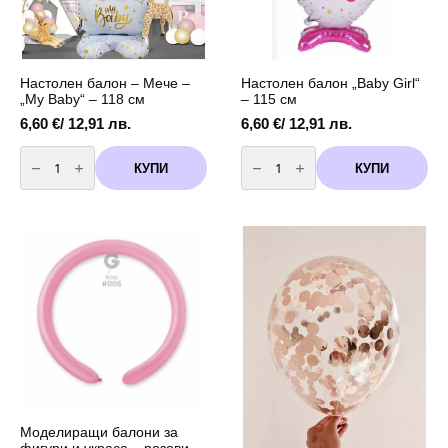
Настолен балон – Мече –
Настолен балон „Baby Girl“
„My Baby“ – 118 см
– 115 см
6,60
€
/ 12,91 лв.
6,60
€
/ 12,91 лв.
количество
количество
за
за
КУПИ
КУПИ
Настолен
Настолен
балон
балон
-
"Baby
Мече
Girl"
-
-
"My
115
Baby"
см
-
118
см
Моделиращи балони за