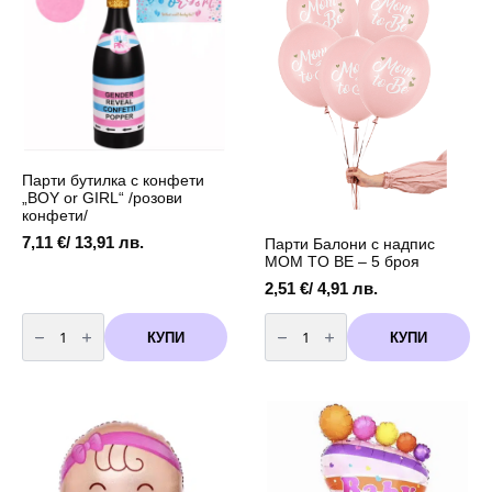
Парти бутилка с конфети
„BOY or GIRL“ /розови
конфети/
7,11
€
/ 13,91 лв.
Парти Балони с надпис
MOM TO BE – 5 броя
2,51
€
/ 4,91 лв.
количество
количество
за
за
КУПИ
КУПИ
Парти
Парти
бутилка
Балони
с
с
конфети
надпис
"BOY
MOM
or
TO
GIRL"
BE
/
-
розови
5
конфети/
броя