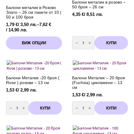
It's
Балони металик в розово –
a
50 броя – 26 см
Балони металик в Розово
/
Злато – 26 см пакети от 10 |
надут/
4,35
€
/ 8,51 лв.
-
50 и 100 броя
68
см.
1,79
€
/ 3,50 лв.
–
7,62
€
х
Price
/ 14,90 лв.
57
range:
см.
количество
This
Размер
1,79 €
за
КУПИ
ВИЖ ОПЦИИ
-
product
Балони
/
girl
металик
has
3,50 лв.
/
в
multiple
надут/
through
розово
-
variants.
-
7,62 €
90
50
The
см.
/
броя
х
options
14,90 лв.
-
64
may
26
Балони Металик -20 броя (
Балони Металик – 20 броя
см.
см
be
Rose ) розови – 13 см
(Fuchsia) цикламени – 13
chosen
см
1,53
€
/ 2,99 лв.
on
1,53
€
/ 2,99 лв.
the
количество
количество
product
за
за
КУПИ
КУПИ
page
Балони
Балони
Металик
Металик
-20
-
броя
20
(
броя
Rose
(Fuchsia)