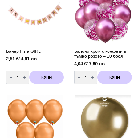
-
45
см
Банер It’s a GIRL
Балони хром с конфети в
тъмно розово – 10 броя
2,51
€
/ 4,91 лв.
4,04
€
/ 7,90 лв.
количество
количество
за
за
КУПИ
КУПИ
Банер
Балони
It's
хром
a
с
GIRL
конфети
в
тъмно
розово
-
10
броя