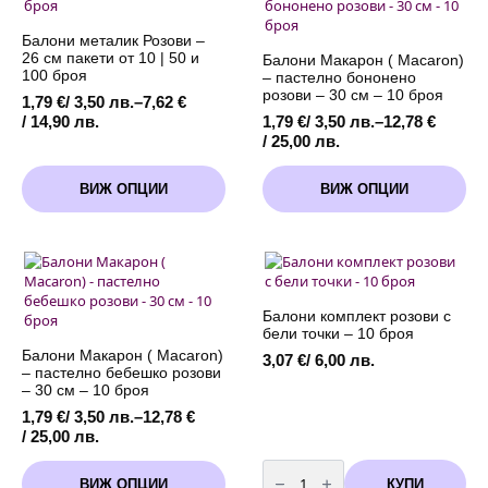
)
-
бeбешко
13
розово
см
Балони металик Розови –
-
26 см пакети от 10 | 50 и
13
Балони Макарон ( Macaron)
см
100 броя
– пастелно бононено
розови – 30 см – 10 броя
1,79
€
/ 3,50 лв.
–
7,62
€
Price
/ 14,90 лв.
1,79
€
/ 3,50 лв.
–
12,78
€
range:
Price
/ 25,00 лв.
1,79 €
range:
This
This
/
1,79 €
ВИЖ ОПЦИИ
ВИЖ ОПЦИИ
product
product
3,50 лв.
/
has
has
through
3,50 лв.
multiple
multiple
7,62 €
through
variants.
variants.
/
12,78 €
The
The
14,90 лв.
/
options
options
25,00 лв.
may
may
Балони комплект розови с
be
be
бели точки – 10 броя
chosen
chosen
Балони Макарон ( Macaron)
3,07
€
/ 6,00 лв.
on
on
– пастелно бебешко розови
the
the
– 30 см – 10 броя
product
product
1,79
€
/ 3,50 лв.
–
12,78
€
page
page
Price
/ 25,00 лв.
range:
количество
This
1,79 €
за
КУПИ
ВИЖ ОПЦИИ