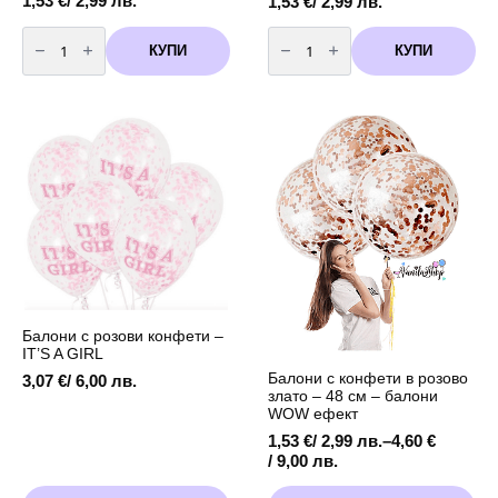
1,53
€
/ 2,99 лв.
1,53
€
/ 2,99 лв.
количество
количество
за
за
КУПИ
КУПИ
Балони
Балони
хром
хром
розово
розови
злато
33
33
см
см
-
-
5
5
броя
броя
Балони с розови конфети –
IT’S A GIRL
Балони с конфети в розово
3,07
€
/ 6,00 лв.
злато – 48 см – балони
WOW ефект
1,53
€
/ 2,99 лв.
–
4,60
€
Price
/ 9,00 лв.
range:
This