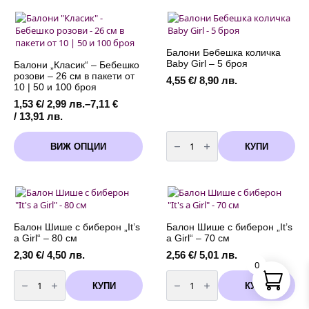
multiple
through
с
variants.
конфети
7,11 €
-
The
/
10
options
13,91 лв.
броя
may
Балони Бебешка количка
be
Baby Girl – 5 броя
Балони „Класик“ – Бебешко
chosen
розови – 26 см в пакети от
4,55
€
/ 8,90 лв.
on
10 | 50 и 100 броя
the
1,53
€
/ 2,99 лв.
–
7,11
€
product
Price
/ 13,91 лв.
page
range:
количество
This
1,53 €
за
КУПИ
ВИЖ ОПЦИИ
product
Балони
/
Бебешка
has
2,99 лв.
количка
multiple
through
Baby
variants.
Girl
7,11 €
-
The
/
5
options
13,91 лв.
броя
may
Балон Шише с биберон „It’s
Балон Шише с биберон „It’s
be
a Girl“ – 80 см
a Girl“ – 70 см
chosen
2,30
€
/ 4,50 лв.
2,56
€
/ 5,01 лв.
on
0
количество
количество
the
за
за
product
КУПИ
КУПИ
Балон
Балон
page
Шише
Шише