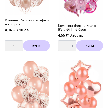
Комплект балони с конфети
– 20 броя
Комплект балони Краче –
It’s a Girl – 5 броя
4,04
€
/ 7,90 лв.
4,55
€
/ 8,90 лв.
количество
количество
за
за
КУПИ
КУПИ
Комплект
Комплект
балони
балони
с
Краче
конфети
-
-
It's
20
a
броя
Girl
-
5
броя