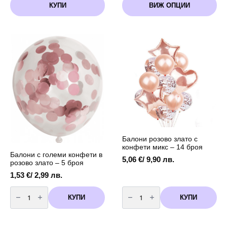
1,53 €
КУПИ
ВИЖ ОПЦИИ
product
/
has
2,99 лв.
multiple
through
variants.
4,60 €
The
/
options
9,00 лв.
may
be
chosen
on
the
product
page
Балони розово злато с
конфети микс – 14 броя
Балони с големи конфети в
5,06
€
/ 9,90 лв.
розово злато – 5 броя
1,53
€
/ 2,99 лв.
количество
количество
за
за
КУПИ
КУПИ
Балони
Балони
с
розово
големи
злато
конфети
с