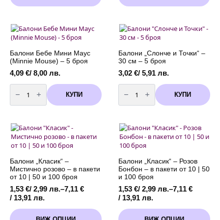
/
through
has
has
2,93 лв.
4,60 €
multiple
multiple
through
/
variants.
variants.
4,60 €
9,00 лв.
The
The
/
options
options
9,00 лв.
may
may
Балони Бебе Мини Маус
Балони „Слонче и Точки“ –
be
be
(Minnie Mouse) – 5 броя
30 см – 5 броя
chosen
chosen
4,09
€
/ 8,00 лв.
3,02
€
/ 5,91 лв.
on
on
количество
количество
the
the
за
за
product
product
КУПИ
КУПИ
Балони
Балони
page
page
Бебе
"Слонче
Мини
и
Маус
Точки"
(Minnie
-
Mouse)
30
-
см
5
-
броя
5
броя
Балони „Класик“ –
Балони „Класик“ – Розов
Мистично розово – в пакети
Бонбон – в пакети от 10 | 50
от 10 | 50 и 100 броя
и 100 броя
1,53
€
/ 2,99 лв.
–
7,11
€
1,53
€
/ 2,99 лв.
–
7,11
€
Price
Price
/ 13,91 лв.
/ 13,91 лв.
range:
range:
This
This
1,53 €
1,53 €
ВИЖ ОПЦИИ
ВИЖ ОПЦИИ