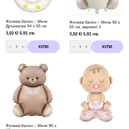
Фолиев балон – Мече
Фолиев балон – Мече 90 x
Дрънкалка 94 x 55 см
65 см, вариант 2
3,02
€
/ 5,91 лв.
3,02
€
/ 5,91 лв.
количество
количество
за
за
КУПИ
КУПИ
Фолиев
Фолиев
балон
балон
-
-
Мече
Мече
Дрънкалка
90
94
x
x
65
55
см,
см
вариант
2
Фолиев балон – Мече 90 x