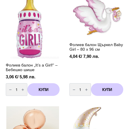
см
Фолиев балон Щъркел Baby
Girl – 80 х 96 см
4,04
€
/ 7,90 лв.
Фолиев балон „It’s a Girl!“ –
Бебешко шише
3,06
€
/ 5,98 лв.
количество
количество
за
за
КУПИ
КУПИ
Фолиев
Фолиев
балон
балон
„It’s
Щъркел
a
Baby
Girl!“
Girl
–
-
Бебешко
80
шише
х
96
см