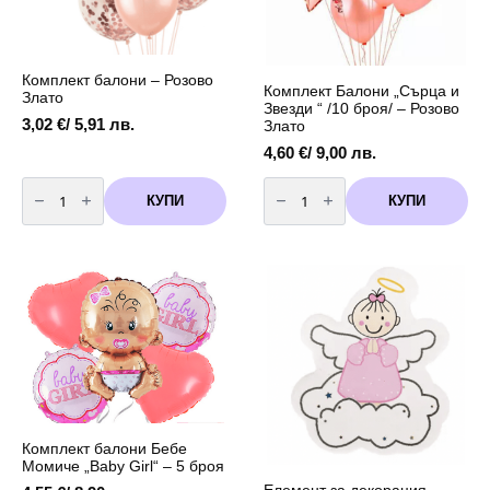
Комплект балони – Розово
Комплект Балони „Сърца и
Злато
Звезди “ /10 броя/ – Розово
3,02
€
/ 5,91 лв.
Злато
4,60
€
/ 9,00 лв.
количество
количество
за
за
КУПИ
КУПИ
Комплект
Комплект
балони
Балони
-
"Сърца
Розово
и
Злато
Звезди
"
/10
броя/
-
Розово
Злато
Комплект балони Бебе
Момиче „Baby Girl“ – 5 броя
Елемент за декорация