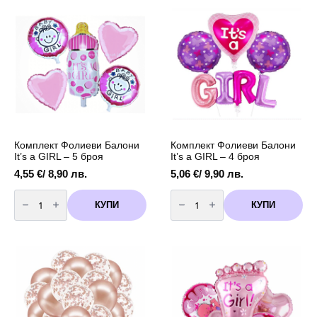
на
бебето
"BOY
or
GIRL"
-
розови
Комплект Фолиеви Балони
Комплект Фолиеви Балони
It’s a GIRL – 5 броя
It’s a GIRL – 4 броя
4,55
€
/ 8,90 лв.
5,06
€
/ 9,90 лв.
количество
количество
за
за
КУПИ
КУПИ
Комплект
Комплект
Фолиеви
Фолиеви
Балони
Балони
It's
It's
a
a
GIRL
GIRL
-
-
5
4
броя
броя