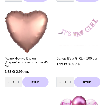
за
за
декорация
декорация
"Бебе"
"Бебе"
/12
/12
броя
броя
в
в
опаковка
опаковка
/
/
Голям Фолио Балон
Банер It’s a GIRL – 100 см
„Сърце“ в розово злато – 45
1,99
€
/ 3,89 лв.
см
1,53
€
/ 2,99 лв.
количество
количество
за
за
КУПИ
КУПИ
Голям
Банер
Фолио
It's
Балон
a
"Сърце"
GIRL
в
-
розово
100
злато
см