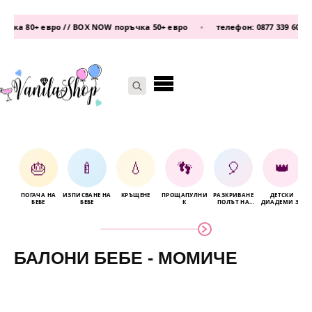
/ BOX NOW поръчка 50+ евро
•
телефон:
0877 339 609
/
0876 93 22 25
•
Search
for:
🎂
🍼
💧
👣
🎈
👑
ПОГАЧА НА
ИЗПИСВАНЕ НА
КРЪЩЕНЕ
ПРОЩАПУЛНИ
РАЗКРИВАНЕ
ДЕТСКИ
Б
БЕБЕ
БЕБЕ
К
ПОЛЪТ НА
ДИАДЕМИ ЗА
БЕБЕТО
КОСА
БАЛОНИ БЕБЕ - МОМИЧЕ