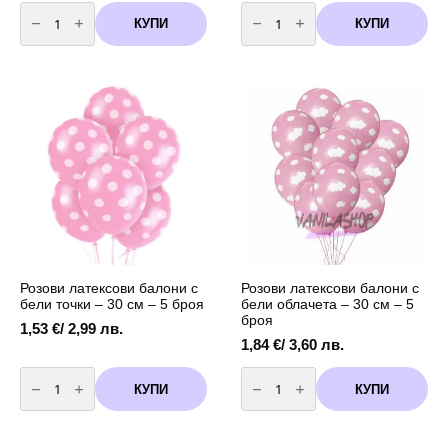
количество
количество
за
за
КУПИ
КУПИ
Стоящ
Стоящ
Балон
Балон
Welcome
-
Baby
бебешка
-
количка
фолио
"Baby"
90
/
см
розов/
розов
104
x
85
см
Розови латексови балони с
Розови латексови балони с
бели точки – 30 см – 5 броя
бели облачета – 30 см – 5
броя
1,53
€
/ 2,99 лв.
1,84
€
/ 3,60 лв.
количество
количество
за
за
КУПИ
КУПИ
Розови
Розови
латексови
латексови
балони
балони
с
с