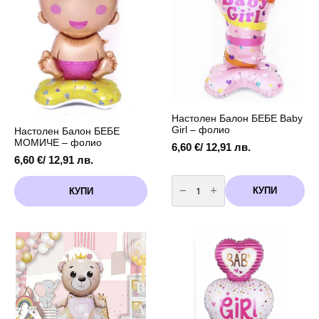
Настолен Балон БЕБЕ Baby
Girl – фолио
Настолен Балон БЕБЕ
МОМИЧЕ – фолио
6,60
€
/ 12,91 лв.
6,60
€
/ 12,91 лв.
количество
за
КУПИ
КУПИ
Настолен
Балон
БЕБЕ
Baby
Girl
-
фолио