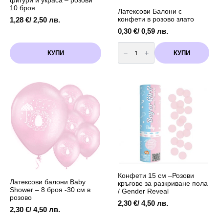
фигури и украса – розови
10 броя
Латексови Балони с
конфети в розово злато
1,28
€
/ 2,50 лв.
0,30
€
/ 0,59 лв.
количество
за
КУПИ
КУПИ
Латексови
Балони
с
конфети
в
розово
злато
Конфети 15 см –Розови
Латексови балони Baby
кръгове за разкриване пола
Shower – 8 броя -30 см в
/ Gender Reveal
розово
2,30
€
/ 4,50 лв.
2,30
€
/ 4,50 лв.