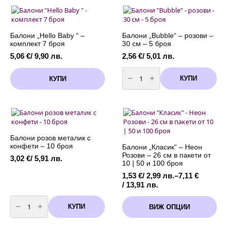
GIRL"
GIRL"
/
-
розов/
30
см
-
5
Балони „Hello Baby “ –
Балони „Bubble“ – розови –
броя
комплект 7 броя
30 см – 5 броя
5,06
€
/ 9,90 лв.
2,56
€
/ 5,01 лв.
количество
за
КУПИ
КУПИ
Балони
"Bubble"
-
розови
-
30
см
-
5
Балони розов металик с
броя
конфети – 10 броя
Балони „Класик“ – Неон
Розови – 26 см в пакети от
3,02
€
/ 5,91 лв.
10 | 50 и 100 броя
1,53
€
/ 2,99 лв.
–
7,11
€
Price
/ 13,91 лв.
range:
количество
This
1,53 €
за
КУПИ
ВИЖ ОПЦИИ
product
Балони
/
розов
has
2,99 лв.
металик