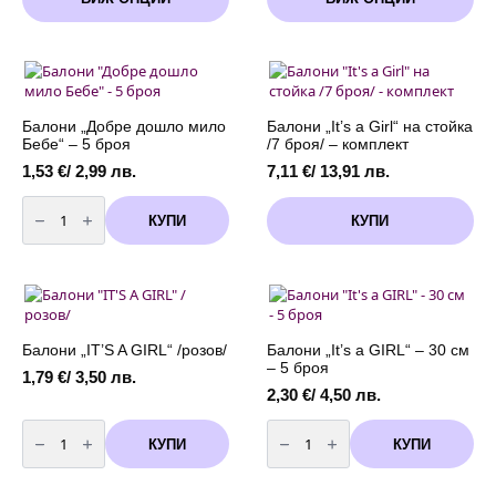
product
product
/
/
has
has
2,99 лв.
2,99 лв.
multiple
multiple
through
through
variants.
variants.
7,11 €
7,11 €
The
The
/
/
options
options
13,91 лв.
13,91 лв.
may
may
Балони „Добре дошло мило
Балони „It’s a Girl“ на стойка
be
be
Бебе“ – 5 броя
/7 броя/ – комплект
chosen
chosen
1,53
€
/ 2,99 лв.
7,11
€
/ 13,91 лв.
on
on
количество
the
the
за
product
product
КУПИ
КУПИ
Балони
page
page
"Добре
дошло
мило
Бебе"
-
5
броя
Балони „IT’S A GIRL“ /розов/
Балони „It’s a GIRL“ – 30 см
– 5 броя
1,79
€
/ 3,50 лв.
2,30
€
/ 4,50 лв.
количество
количество
за
за
КУПИ
КУПИ
Балони
Балони
"IT'S
"It's
A
a