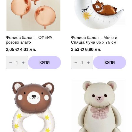
Фолиев балон – СФЕРА
Фолиев балон – Мече и
розовo злато
Спяща Луна 86 x 76 см
2,05
€
/ 4,01 лв.
3,53
€
/ 6,90 лв.
количество
количество
за
за
КУПИ
КУПИ
Фолиев
Фолиев
балон
балон
-
-
СФЕРА
Мече
розовo
и
злато
Спяща
Луна
86
x
76
см