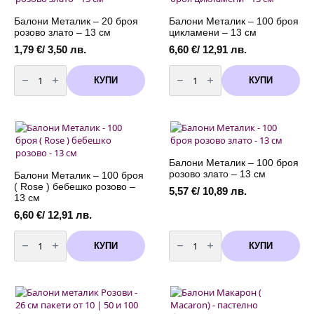
)
цикламени
розови
-
-
13
Балони Металик – 20 броя
Балони Металик – 100 броя
13
см
розово злато – 13 см
цикламени – 13 см
см
1,79
€
/ 3,50 лв.
6,60
€
/ 12,91 лв.
количество
количество
за
за
КУПИ
КУПИ
Балони
Балони
Металик
Металик
-
-
20
100
броя
броя
розово
цикламени
злато
-
-
13
13
см
Балони Металик – 100 броя
см
розово злато – 13 см
Балони Металик – 100 броя
( Rose ) бeбешко розово –
5,57
€
/ 10,89 лв.
13 см
6,60
€
/ 12,91 лв.
количество
количество
за
за
КУПИ
КУПИ
Балони
Балони
Металик
Металик
-
-
100
100
броя
броя
(
розово
Rose
злато