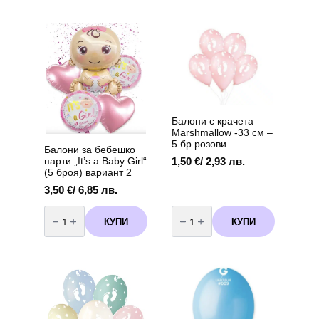
3,50 лв.
„Панделка“
multiple
through
–
variants.
розов
7,62 €
92
The
/
х
options
14,90 лв.
58
may
см
be
chosen
on
the
Балони с крачета
product
Marshmallow -33 см –
page
5 бр розови
Балони за бебешко
1,50
€
/ 2,93 лв.
парти „It’s a Baby Girl“
(5 броя) вариант 2
3,50
€
/ 6,85 лв.
количество
количество
за
за
КУПИ
КУПИ
Балони
Балони
за
с
бебешко
крачета
парти
Marshmallow
„It's
-33
a
см
Baby
-
Girl“
5
(5
бр
броя)
розови