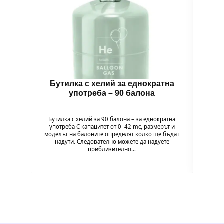
Бутилка с хелий за еднократна
Бало
употреба – 90 балона
Бутилка с хелий за 90 балона – за еднократна
Комп
употреба С капацитет от 0–42 mc, размерът и
„Wi
моделът на балоните определят колко ще бъдат
моминс
надути. Следователно можете да надуете
и подг
приблизително…