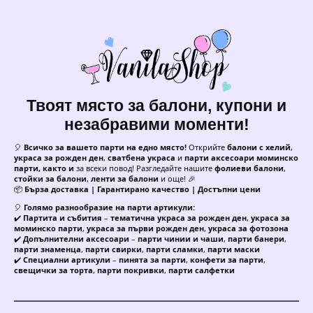
Твоят място за балони, купони и
незабравими моменти!
🎈
Всичко за вашето парти на едно място!
Открийте
балони с хелий
,
украса за рожден ден
,
сватбена украса
и
парти аксесоари моминско
парти, както и
за всеки повод! Разгледайте нашите
фолиеви балони
,
стойки за балони
,
ленти за балони
и още! 🎉
📦
Бърза доставка | Гарантирано качество | Достъпни цени
🎈
Голямо разнообразие на парти артикули:
✔️
Партита и събития
–
тематична украса за рожден ден
,
украса за
моминско парти
,
украса за първи рожден ден
,
украса за фотозона
✔️
Допълнителни аксесоари
–
парти чинии и чаши
,
парти банери
,
парти знаменца
,
парти свирки
,
парти сламки
,
парти маски
✔️
Специални артикули
–
пинята за парти
,
конфети за парти
,
свещички за торта
,
парти покривки
,
парти салфетки