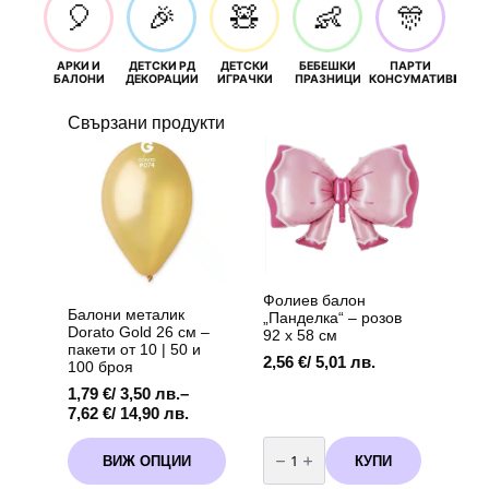
🎈
🎉
🧸
👶
🎊
АРКИ И
ДЕТСКИ РД
ДЕТСКИ
БЕБЕШКИ
ПАРТИ
П
БАЛОНИ
ДЕКОРАЦИИ
ИГРАЧКИ
ПРАЗНИЦИ
КОНСУМАТИВИ
РОЖД
Свързани продукти
Фолиев балон
Балони металик
„Панделка“ – розов
Dorato Gold 26 см –
92 х 58 см
пакети от 10 | 50 и
2,56
€
/ 5,01 лв.
100 броя
1,79
€
/ 3,50 лв.
–
Price
7,62
€
/ 14,90 лв.
range:
количество
This
1,79 €
за
КУПИ
ВИЖ ОПЦИИ
product
Фолиев
/
балон
has