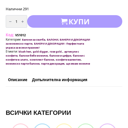
Налични 291
количество
КУПИ
за
Латексови
Балони
с
Код:
конфети
VS1012
в
Категории:
,
Балони за сватба
БАЛОНИ, БАНЕРИ И ДЕКОРАЦИИ
розово
,
за моминско парти
БАНЕРИ И ДЕКОРАЦИИ - Перфектната
злато
украса за всеки празник!
Етикети:
,
,
,
blush hen
gold digger
rose gold.
артикули с
,
,
,
конфети
балони бебе момиче
балони и цифри
балони с
,
,
,
конфети в злато
комплект балони
конфети валентин
,
,
моминско парти балони
парти декорация
ще имам момиче
Описание
Допълнителна информация
ВСИЧКИ КАТЕГОРИИ