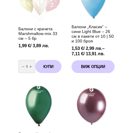
вариант
2
Балони „Класик“ –
Балони с крачета
сини Light Blue – 26
Marshmallow-mix 33
см в пакети от 10 | 50
см – 5 бр
и 100 броя
1,99
€
/ 3,89 лв.
1,53
€
/ 2,99 лв.
–
Price
7,11
€
/ 13,91 лв.
range:
количество
This
1,53 €
за
КУПИ
ВИЖ ОПЦИИ
product
Балони
/
с
has
2,99 лв.
крачета
multiple
through
Marshmallow-
variants.
mix
7,11 €
33
The
/
см
options
13,91 лв.
-
5
may
бр
be
chosen
on
the
product
page