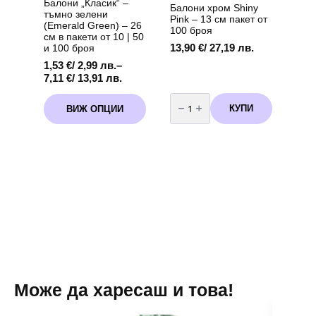
Балони „Класик“ –
Балони хром Shiny
тъмно зелени
Pink – 13 см пакет от
(Emerald Green) – 26
100 броя
см в пакети от 10 | 50
13,90
€
/ 27,19 лв.
и 100 броя
1,53
€
/ 2,99 лв.
–
Price
7,11
€
/ 13,91 лв.
range:
количество
This
1,53 €
за
КУПИ
ВИЖ ОПЦИИ
product
Балони
/
хром
has
2,99 лв.
Shiny
multiple
through
Pink
variants.
-
7,11 €
13
The
/
см
options
13,91 лв.
пакет
may
от
100
be
броя
chosen
on
the
product
page
Може да харесаш и това!