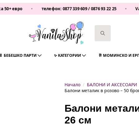
вро
•
телефон:
0877 339 609
/
0876 93 22 25
•
Vanilash
Search
for:
🍼 БЕБЕШКО ПАРТИ
✨ КАТЕГОРИИ
🥂 МОМИНСКО И ЕР
Начало
БАЛОНИ И АКСЕСОАРИ
Балони металик в розово – 50 броя
Балони метали
26 см