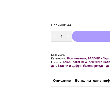
Налични 44
количество
за
Балони
металик
в
розово
-
Код:
VS699
50
Категории:
26см металик
,
БАЛОНИ - Парт
броя
Етикети:
baloni
,
barbi
,
new
,
new20202
,
бал
-
ден
,
балони и цифри
,
балони рожден де
26
см
Описание
Допълнителна ин