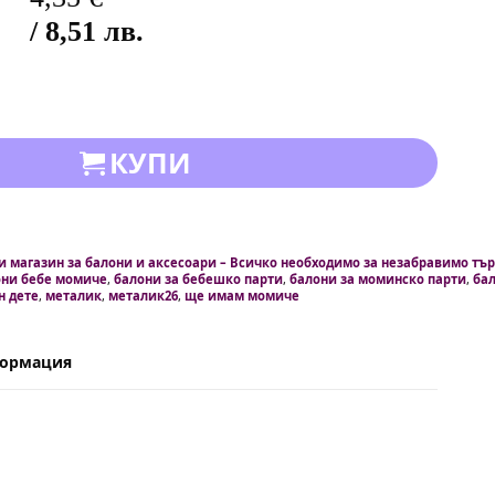
/ 8,51 лв.
КУПИ
и магазин за балони и аксесоари – Всичко необходимо за незабравимо тъ
они бебе момиче
,
балони за бебешко парти
,
балони за моминско парти
,
ба
н дете
,
металик
,
металик26
,
ще имам момиче
формация