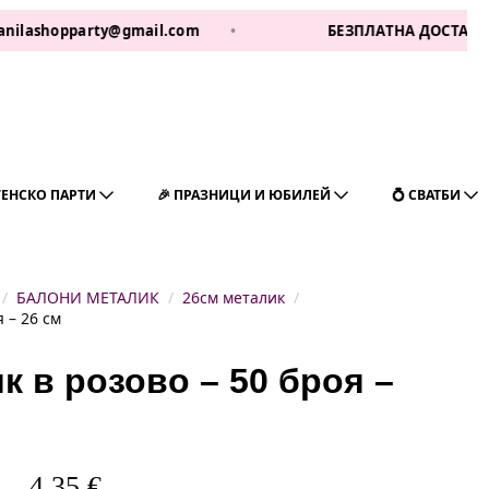
opparty@gmail.com
•
БЕЗПЛАТНА ДОСТАВКА ЗА 1 РА
ГЕНСКО ПАРТИ
🎉 ПРАЗНИЦИ И ЮБИЛЕЙ
💍 СВАТБИ
БАЛОНИ МЕТАЛИК
26см металик
 – 26 см
к в розово – 50 броя –
4,35
€