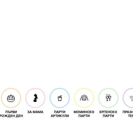
🎂
🤰
🥤
👰
🥂
ПЪРВИ
ЗА МАМА
ПАРТИ
МОМИНСКО
ЕРГЕНСКО
ПРАЗ
И
РОЖДЕН ДЕН
АРТИКУЛИ
ПАРТИ
ПАРТИ
ТЕ