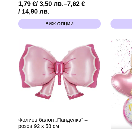
1,79
€
/ 3,50 лв.
–
7,62
€
Price
/ 14,90 лв.
range:
This
ВИЖ ОПЦИИ
1,79 €
product
has
/
multiple
3,50 лв.
variants.
through
The
options
7,62 €
may
/
be
14,90 лв.
chosen
on
the
product
page
Фолиев балон „Панделка“ –
розов 92 х 58 см