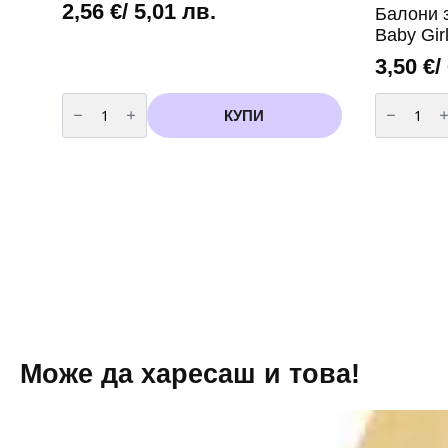
2,56
€
/ 5,01 лв.
Балони з
Baby Gir
3,50
€
/
количество
количест
за
за
КУПИ
Фолиев
Балони
балон
за
„Панделка“
бебешко
–
парти
розов
„It's
92
a
х
Baby
58
Girl“
см
(5
броя)
вариант
2
Може да харесаш и това!