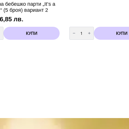
а бебешко парти „It’s a
l“ (5 броя) вариант 2
 6,85 лв.
во
количество
за
КУПИ
КУПИ
Балони
с
крачета
Marshmallow
-33
см
-
5
бр
розови