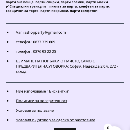
парти знаменца
,
парти свирки
,
парти сламки
,
парти маски
✔️
Специални артикули
–
пинята за парти
,
конфети за парти
,
свещички за торта
,
парти покривки
,
парти салфетки
Vanilashopparty@gmail.com
телефон: 0877 339 609
телефон: 0876 93 22 25
ВЗИМАНЕ НА ПОРЪЧКИ ОТ МЯСТО, САМО С
ПРЕДВАРИТЕЛНА УГОВОРКА: София, Надежда 2 бл. 272 -
склад
Ние използваме " Бисквитки"
Политики за поверителност
Условия за ползване
Условия и Договор за сделка от разстояние
0