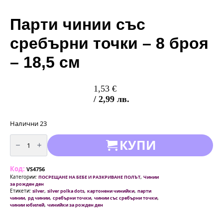
Парти чинии със
сребърни точки – 8 броя
– 18,5 см
1,53
€
/ 2,99 лв.
Налични 23
количество
КУПИ
за
Парти
чинии
със
Код:
сребърни
VS4756
точки
Категории:
,
ПОСРЕЩАНЕ НА БЕБЕ И РАЗКРИВАНЕ ПОЛЪТ
Чинии
-
за рожден ден
8
Етикети:
,
,
,
silver
silver polka dots
картонени чинийки
парти
броя
,
,
,
,
чинии
рд чинии
сребърни точки
чинии със сребърни точки
-
,
чинии юбилей
чинийки за рожден ден
18,5
см