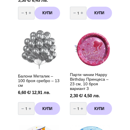
3,30
€
/ 6,45 лв.
количество
количество
за
за
КУПИ
КУПИ
Парти
Балони
Чинии
Металик
"Шрек"
-
(Shrek)
20
–
броя
23
сребро
см
-
(
13
8
см
броя
в
пакет)
Парти чинии Happy
Балони Металик –
Birthday Принцеса –
100 броя сребро – 13
23 см, 10 броя
см
вариант 3
6,60
€
/ 12,91 лв.
2,30
€
/ 4,50 лв.
количество
количество
за
за
КУПИ
КУПИ
Балони
Парти
Металик
чинии
-
Happy
100
Birthday
броя
Принцеса