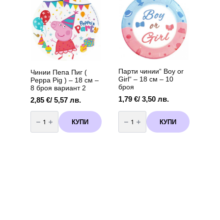
сребро
–
-
23
13
см,
см
10
броя
вариант
3
Парти чинии“ Boy or
Чинии Пепа Пиг (
Girl“ – 18 см – 10
Peppa Pig ) – 18 см –
броя
8 броя вариант 2
1,79
€
/ 3,50 лв.
2,85
€
/ 5,57 лв.
количество
количество
за
за
КУПИ
КУПИ
Чинии
Парти
Пепа
чинии"
Пиг
Boy
(
or
Peppa
Girl"
Pig
-
)
18
-
см
18
-
см
10
-
броя
8
броя
вариант
2