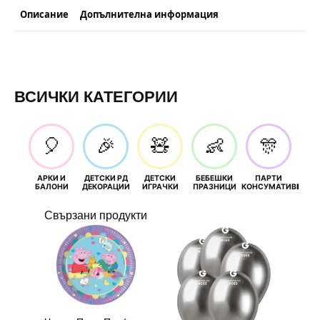
Описание
Допълнителна информация
ВСИЧКИ КАТЕГОРИИ
🎈
🎉
🧸
👶
🎊
АРКИ И
ДЕТСКИ РД
ДЕТСКИ
БЕБЕШКИ
ПАРТИ
П
БАЛОНИ
ДЕКОРАЦИИ
ИГРАЧКИ
ПРАЗНИЦИ
КОНСУМАТИВИ
РОЖД
Свързани продукти