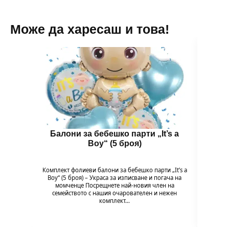
Може да харесаш и това!
Балони за бебешко парти „It’s a
Бал
Boy“ (5 броя)
B
Комплект фолиеви балони за бебешко парти „It’s a
Комплек
Boy“ (5 броя) – Украса за изписване и погача на
Baby G
момченце Посрещнете най-новия член на
на мом
семейството с нашия очарователен и нежен
комплект…