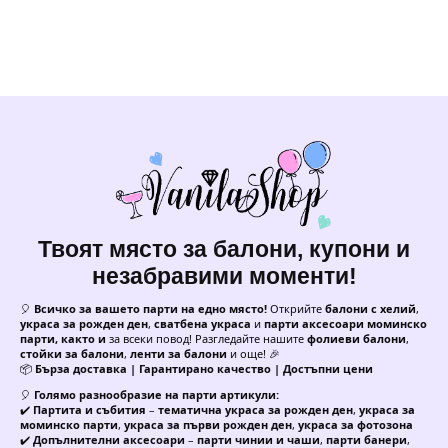
Твоят място за балони, купони и
незабравими моменти!
🎈
Всичко за вашето парти на едно място!
Открийте
балони с хелий
,
украса за рожден ден
,
сватбена украса
и
парти аксесоари моминско
парти, както и
за всеки повод! Разгледайте нашите
фолиеви балони
,
стойки за балони
,
ленти за балони
и още! 🎉
📦
Бърза доставка | Гарантирано качество | Достъпни цени
🎈
Голямо разнообразие на парти артикули:
✔️
Партита и събития
–
тематична украса за рожден ден
,
украса за
моминско парти
,
украса за първи рожден ден
,
украса за фотозона
✔️
Допълнителни аксесоари
–
парти чинии и чаши
,
парти банери
,