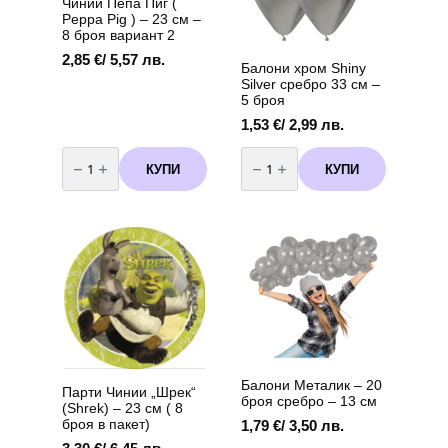
Чинии Пепа Пиг (
Peppa Pig ) – 23 см –
8 броя вариант 2
2,85
€
/ 5,57 лв.
Балони хром Shiny
Silver сребро 33 см –
5 броя
1,53
€
/ 2,99 лв.
количество
количество
за
за
КУПИ
КУПИ
Чинии
Балони
Пепа
хром
Пиг
Shiny
(
Silver
Peppa
сребро
Pig
33
)
см
-
-
23
5
см
броя
-
8
броя
вариант
2
Балони Металик – 20
Парти Чинии „Шрек“
броя сребро – 13 см
(Shrek) – 23 см ( 8
броя в пакет)
1,79
€
/ 3,50 лв.