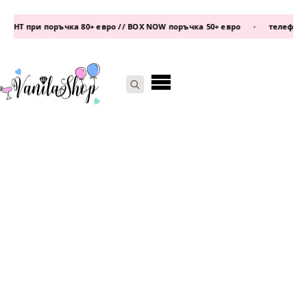
Т при поръчка 80+ евро // BOX NOW поръчка 50+ евро
•
телефон:
0877
Search
for: