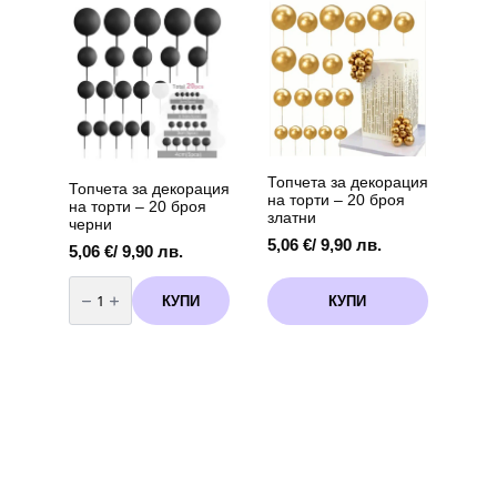
Топчета за декорация
Топчета за декорация
на торти – 20 броя
на торти – 20 броя
златни
черни
5,06
€
/ 9,90 лв.
5,06
€
/ 9,90 лв.
количество
за
КУПИ
КУПИ
Топчета
за
декорация
на
торти
-
20
броя
черни