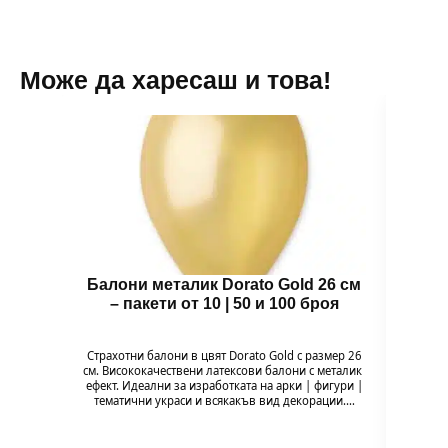
Може да харесаш и това!
Балони металик Dorato Gold 26 см
Пар
– пакети от 10 | 50 и 100 броя
Страхотни балони в цвят Dorato Gold с размер 26
Парти с
см. Висококачествени латексови балони с металик
20 броя
ефект. Идеални за изработката на арки | фигури |
цветен
тематични украси и всякакъв вид декорации.…