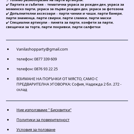
✔️
Партита и събития
–
тематична украса за рожден ден
,
украса за
моминско парти
,
украса за първи рожден ден
,
украса за фотозона
✔️
Допълнителни аксесоари
–
парти чинии и чаши
,
парти банери
,
парти знаменца
,
парти свирки
,
парти сламки
,
парти маски
✔️
Специални артикули
–
пинята за парти
,
конфети за парти
,
свещички за торта
,
парти покривки
,
парти салфетки
Vanilashopparty@gmail.com
телефон: 0877 339 609
телефон: 0876 93 22 25
ВЗИМАНЕ НА ПОРЪЧКИ ОТ МЯСТО, САМО С
ПРЕДВАРИТЕЛНА УГОВОРКА: София, Надежда 2 бл. 272 -
склад
Ние използваме " Бисквитки"
Политики за поверителност
Условия за ползване