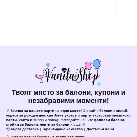
Твоят място за балони, купони и
незабравими моменти!
🎈
Всичко за вашето парти на едно място!
Открийте
балони с хелий
,
украса за рожден ден
,
сватбена украса
и
парти аксесоари моминско
парти, както и
за всеки повод! Разгледайте нашите
фолиеви балони
,
стойки за балони
,
ленти за балони
и още! 🎉
📦
Бърза доставка | Гарантирано качество | Достъпни цени
🎈
Голямо разнообразие на парти артикули: