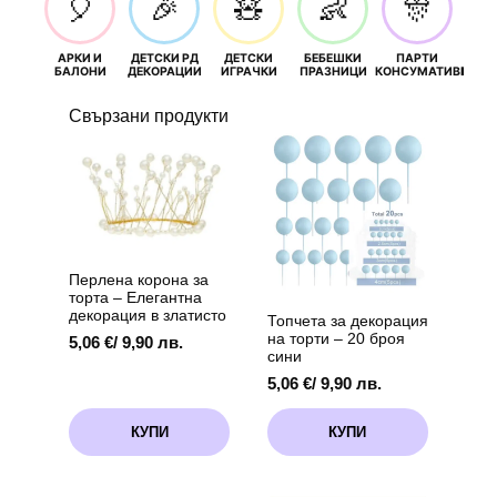
🎈
🎉
🧸
👶
🎊
АРКИ И
ДЕТСКИ РД
ДЕТСКИ
БЕБЕШКИ
ПАРТИ
П
БАЛОНИ
ДЕКОРАЦИИ
ИГРАЧКИ
ПРАЗНИЦИ
КОНСУМАТИВИ
РОЖД
Свързани продукти
Перлена корона за
торта – Елегантна
декорация в златисто
Топчета за декорация
на торти – 20 броя
5,06
€
/ 9,90 лв.
сини
5,06
€
/ 9,90 лв.
КУПИ
КУПИ