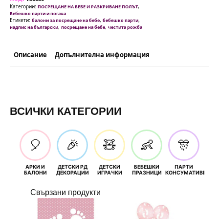
Категории:
,
ПОСРЕЩАНЕ НА БЕБЕ И РАЗКРИВАНЕ ПОЛЪТ
Бебешко парти и погача
Етикети:
,
,
балони за посрещане на бебе
бебешко парти
,
,
надпис на български
посрещане на бебе
честита рожба
Описание
Допълнителна информация
ВСИЧКИ КАТЕГОРИИ
🎈
🎉
🧸
👶
🎊
АРКИ И
ДЕТСКИ РД
ДЕТСКИ
БЕБЕШКИ
ПАРТИ
П
БАЛОНИ
ДЕКОРАЦИИ
ИГРАЧКИ
ПРАЗНИЦИ
КОНСУМАТИВИ
РОЖД
Свързани продукти