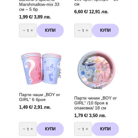
см
Marshmallow-mix 33
см – 5 бр
6,60
€
/ 12,91 лв.
1,99
€
/ 3,89 лв.
количество
количество
за
за
КУПИ
КУПИ
Балони
Балони
с
Металик
крачета
-
Marshmallow-
100
mix
броя
33
сребро
см
-
-
13
5
см
бр
Парти чаши „BOY or
Парти чинии „BOY or
GIRL“ 6 броя
GIRL“ /10 броя в
1,49
€
/ 2,91 лв.
опаковка/ 18 см
1,79
€
/ 3,50 лв.
количество
количество
за
за
КУПИ
КУПИ
Парти
Парти
чаши
чинии