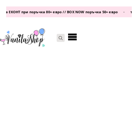
а ЕКОНТ при поръчка 80+ евро // BOX NOW поръчка 50+ евро
•
телефо
Search
for: