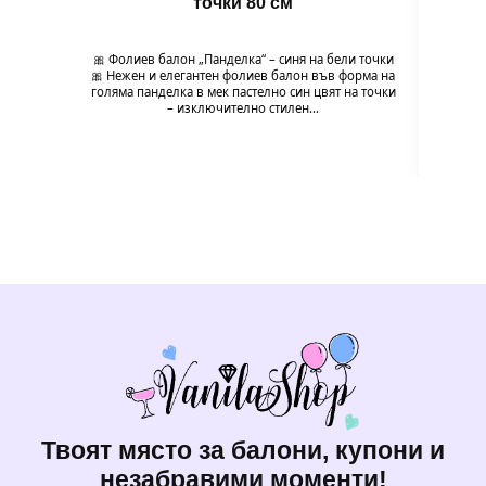
точки 80 см
🎀 Фолиев балон „Панделка“ – синя на бели точки
🎀 Фол
🎀 Нежен и елегантен фолиев балон във форма на
и н
голяма панделка в мек пастелно син цвят на точки
па
– изключително стилен…
моде
Твоят място за балони, купони и
незабравими моменти!