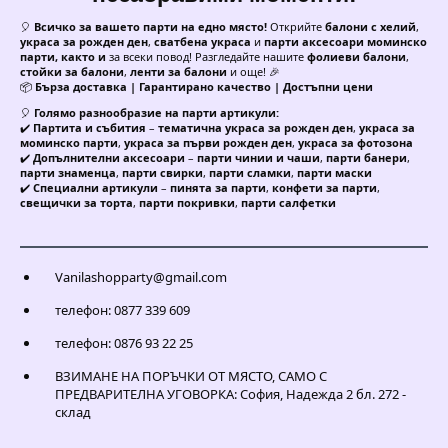
🎈
Всичко за вашето парти на едно място!
Открийте
балони с хелий
,
украса за рожден ден
,
сватбена украса
и
парти аксесоари моминско
парти, както и
за всеки повод! Разгледайте нашите
фолиеви балони
,
стойки за балони
,
ленти за балони
и още! 🎉
📦
Бърза доставка | Гарантирано качество | Достъпни цени
🎈
Голямо разнообразие на парти артикули:
✔️
Партита и събития
–
тематична украса за рожден ден
,
украса за
моминско парти
,
украса за първи рожден ден
,
украса за фотозона
✔️
Допълнителни аксесоари
–
парти чинии и чаши
,
парти банери
,
парти знаменца
,
парти свирки
,
парти сламки
,
парти маски
✔️
Специални артикули
–
пинята за парти
,
конфети за парти
,
свещички за торта
,
парти покривки
,
парти салфетки
Vanilashopparty@gmail.com
телефон: 0877 339 609
телефон: 0876 93 22 25
ВЗИМАНЕ НА ПОРЪЧКИ ОТ МЯСТО, САМО С
ПРЕДВАРИТЕЛНА УГОВОРКА: София, Надежда 2 бл. 272 -
склад