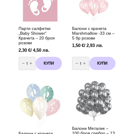
Парти салфетки
Балони с крачета
„Baby Shower“
Marshmallow -33 см –
Крачета – 20 броя
5 бр розови
розови
1,50
€
/ 2,93 лв.
2,30
€
/ 4,50 лв.
количество
количество
за
за
КУПИ
КУПИ
Парти
Балони
салфетки
с
"Baby
крачета
Shower"
Marshmallow
Крачета
-33
-
см
20
-
броя
5
розови
бр
розови
Балони Металик –
100 броя сребро – 13
Балони с крачета