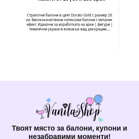
Зъбче 
и ор
Страхотни балони в цвят Dorato Gold с размер 26
забав
см. Висококачествени латексови балони с металик
ефект. Идеални за изработката на арки | фигури |
тематични украси и всякакъв вид декорации.…
Твоят място за балони, купони и
незабравими моменти!