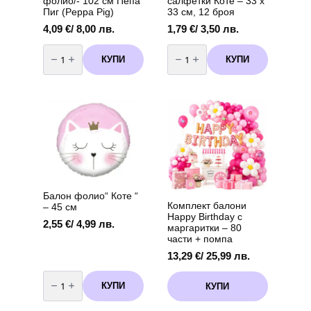
фолио/- 102 см Пепа
салфетки Коте – 33 х
Пиг (Peppa Pig)
33 см, 12 броя
4,09
€
/ 8,00 лв.
1,79
€
/ 3,50 лв.
количество
количество
за
за
КУПИ
КУПИ
Балон
Двупластови
-
салфетки
Цифра
Коте
2
–
/
33
фолио/-
х
102
33
см
см,
Пепа
12
Пиг
броя
(Peppa
Pig)
Балон фолио“ Коте “
Комплект балони
– 45 см
Happy Birthday с
2,55
€
/ 4,99 лв.
маргаритки – 80
части + помпа
13,29
€
/ 25,99 лв.
количество
за
КУПИ
КУПИ
Балон
фолио"
Коте