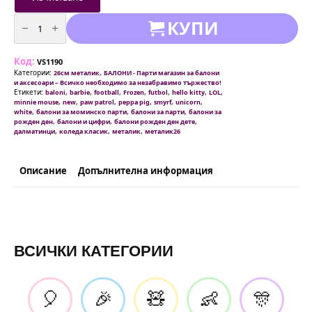
/
количество
КУПИ
14,90 лв.
за
Балони
металик
в
Код:
Бяло
VS1190
-
Категории:
,
26см металик
БАЛОНИ - Парти магазин за балони
26
и аксесоари – Всичко необходимо за незабравимо тържество!
см
Етикети:
,
,
,
,
,
,
,
baloni
barbie
football
Frozen
futbol
hello kitty
LOL
пакети
,
,
,
,
,
,
minnie mouse
new
paw patrol
peppa pig
smyrf
unicorn
от
,
,
,
white
балони за моминско парти
балони за парти
балони за
10
,
,
,
рожден ден
балони и цифри
балони рожден ден дете
|
,
,
,
далматинци
коледа класик
металик
металик26
50
и
100
броя
Описание
Допълнителна информация
ВСИЧКИ КАТЕГОРИИ
🎈
🎉
🧸
👶
🎊