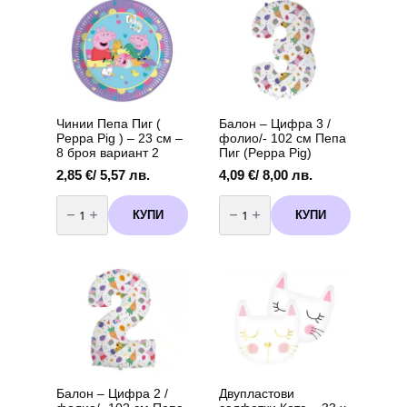
(Peppa
7,62 €
Pig)
The
/
-
options
14,90 лв.
20
may
броя
вариант
be
3
chosen
on
the
Чинии Пепа Пиг (
Балон – Цифра 3 /
product
Peppa Pig ) – 23 см –
фолио/- 102 см Пепа
page
8 броя вариант 2
Пиг (Peppa Pig)
2,85
€
/ 5,57 лв.
4,09
€
/ 8,00 лв.
количество
количество
за
за
КУПИ
КУПИ
Чинии
Балон
Пепа
-
Пиг
Цифра
(
3
Peppa
/
Pig
фолио/-
)
102
-
см
23
Пепа
см
Пиг
-
(Peppa
8
Pig)
броя
вариант
2
Балон – Цифра 2 /
Двупластови