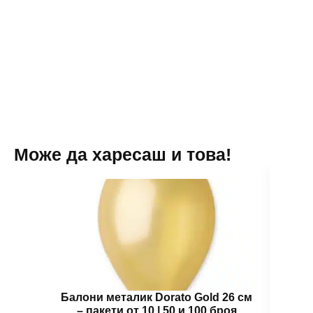
"
-
45
см
Може да харесаш и това!
Балони металик Dorato Gold 26 см
Зъб
– пакети от 10 | 50 и 100 броя