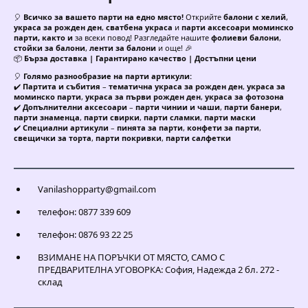
🎈
Всичко за вашето парти на едно място!
Открийте
балони с хелий
,
украса за рожден ден
,
сватбена украса
и
парти аксесоари моминско
парти, както и
за всеки повод! Разгледайте нашите
фолиеви балони
,
стойки за балони
,
ленти за балони
и още! 🎉
📦
Бърза доставка | Гарантирано качество | Достъпни цени
🎈
Голямо разнообразие на парти артикули:
✔️
Партита и събития
–
тематична украса за рожден ден
,
украса за
моминско парти
,
украса за първи рожден ден
,
украса за фотозона
✔️
Допълнителни аксесоари
–
парти чинии и чаши
,
парти банери
,
парти знаменца
,
парти свирки
,
парти сламки
,
парти маски
✔️
Специални артикули
–
пинята за парти
,
конфети за парти
,
свещички за торта
,
парти покривки
,
парти салфетки
Vanilashopparty@gmail.com
телефон: 0877 339 609
телефон: 0876 93 22 25
ВЗИМАНЕ НА ПОРЪЧКИ ОТ МЯСТО, САМО С
ПРЕДВАРИТЕЛНА УГОВОРКА: София, Надежда 2 бл. 272 -
склад