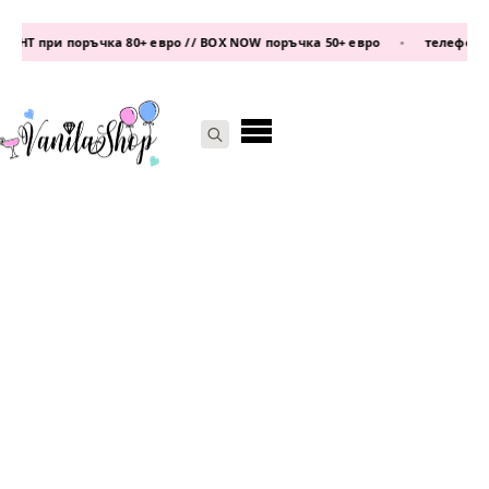
Т при поръчка 80+ евро // BOX NOW поръчка 50+ евро
•
телефон:
0877
Search
for: