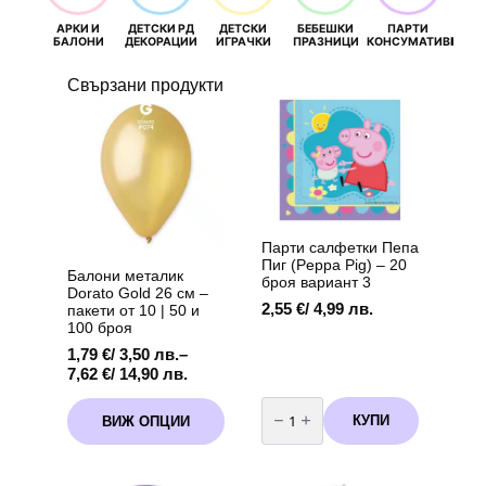
АРКИ И
ДЕТСКИ РД
ДЕТСКИ
БЕБЕШКИ
ПАРТИ
П
БАЛОНИ
ДЕКОРАЦИИ
ИГРАЧКИ
ПРАЗНИЦИ
КОНСУМАТИВИ
РОЖД
Свързани продукти
Парти салфетки Пепа
Пиг (Peppa Pig) – 20
Балони металик
броя вариант 3
Dorato Gold 26 см –
2,55
€
/ 4,99 лв.
пакети от 10 | 50 и
100 броя
1,79
€
/ 3,50 лв.
–
Price
7,62
€
/ 14,90 лв.
range:
количество
This
1,79 €
за
КУПИ
ВИЖ ОПЦИИ
product
Парти
/
салфетки
has
3,50 лв.
Пепа
multiple
through
Пиг
variants.