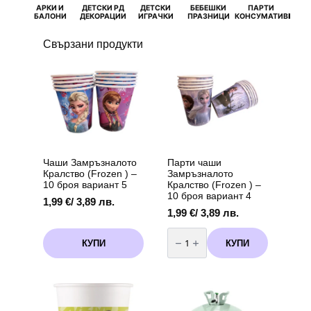
АРКИ И
ДЕТСКИ РД
ДЕТСКИ
БЕБЕШКИ
ПАРТИ
П
БАЛОНИ
ДЕКОРАЦИИ
ИГРАЧКИ
ПРАЗНИЦИ
КОНСУМАТИВИ
РОЖД
Свързани продукти
Парти чаши
Чаши Замръзналото
Замръзналото
Кралство (Frozen ) –
Кралство (Frozen ) –
10 броя вариант 5
10 броя вариант 4
1,99
€
/ 3,89 лв.
1,99
€
/ 3,89 лв.
количество
за
КУПИ
КУПИ
Парти
чаши
Замръзналото
Кралство
(Frozen
)
-