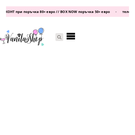
КОНТ при поръчка 80+ евро // BOX NOW поръчка 50+ евро
•
телефон:
Search
for: