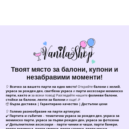
Твоят място за балони, купони и
незабравими моменти!
🎈
Всичко за вашето парти на едно място!
Открийте
балони с хелий
,
украса за рожден ден
,
сватбена украса
и
парти аксесоари моминско
парти, както и
за всеки повод! Разгледайте нашите
фолиеви балони
,
стойки за балони
,
ленти за балони
и още! 🎉
📦
Бърза доставка | Гарантирано качество | Достъпни цени
🎈
Голямо разнообразие на парти артикули:
✔️
Партита и събития
–
тематична украса за рожден ден
,
украса за
моминско парти
,
украса за първи рожден ден
,
украса за фотозона
✔️
Допълнителни аксесоари
–
парти чинии и чаши
,
парти банери
,
парти знаменца
,
парти свирки
,
парти сламки
,
парти маски