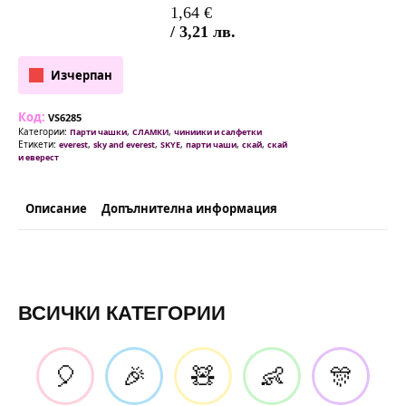
1,64
€
/ 3,21 лв.
Изчерпан
Код:
VS6285
Категории:
,
,
Парти чашки
СЛАМКИ
чиниики и салфетки
Етикети:
,
,
,
,
,
everest
sky and everest
SKYE
парти чаши
скай
скай
и еверест
Описание
Допълнителна информация
ВСИЧКИ КАТЕГОРИИ
🎈
🎉
🧸
👶
🎊