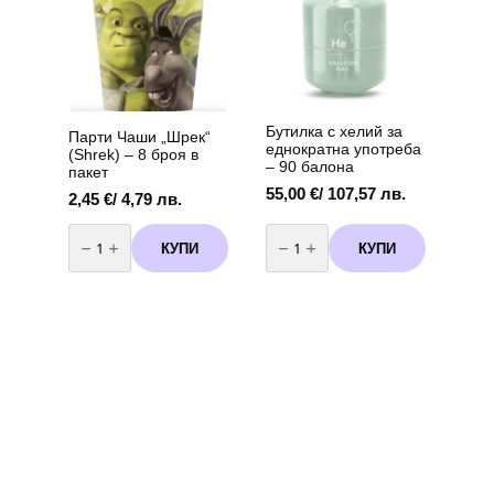
10
броя
вариант
4
Бутилка с хелий за
Парти Чаши „Шрек“
еднократна употреба
(Shrek) – 8 броя в
– 90 балона
пакет
55,00
€
/ 107,57 лв.
2,45
€
/ 4,79 лв.
количество
количество
за
за
КУПИ
КУПИ
Парти
Бутилка
Чаши
с
"Шрек"
хелий
(Shrek)
за
–
еднократна
8
употреба
броя
-
в
90
пакет
балона