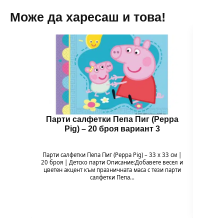
Може да харесаш и това!
Парти салфетки Пепа Пиг (Peppa
Чин
Pig) – 20 броя вариант 3
Парти салфетки Пепа Пиг (Peppa Pig) – 33 x 33 см |
Чи
20 броя | Детско парти Описание:Добавете весел и
Напр
цветен акцент към празничната маса с тези парти
весели
салфетки Пепа…