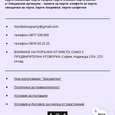
✔️
Специални артикули
–
пинята за парти
,
конфети за парти
,
свещички за торта
,
парти покривки
,
парти салфетки
Vanilashopparty@gmail.com
телефон: 0877 339 609
телефон: 0876 93 22 25
ВЗИМАНЕ НА ПОРЪЧКИ ОТ МЯСТО, САМО С
ПРЕДВАРИТЕЛНА УГОВОРКА: София, Надежда 2 бл. 272 -
склад
Ние използваме " Бисквитки"
Политики за поверителност
Условия за ползване
Условия и Договор за сделка от разстояние
0