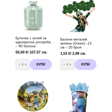
и
лакомства
-
10
броя
Бутилка с хелий за
Балони металиk
еднократна употреба
зелени (Green) -13
– 90 балона
см – 20 броя
55,00
€
/ 107,57 лв.
1,53
€
/ 2,99 лв.
количество
количество
за
за
КУПИ
КУПИ
Бутилка
Балони
с
металиk
хелий
зелени
за
(Green)
еднократна
-13
употреба
см
-
-
90
20
балона
броя