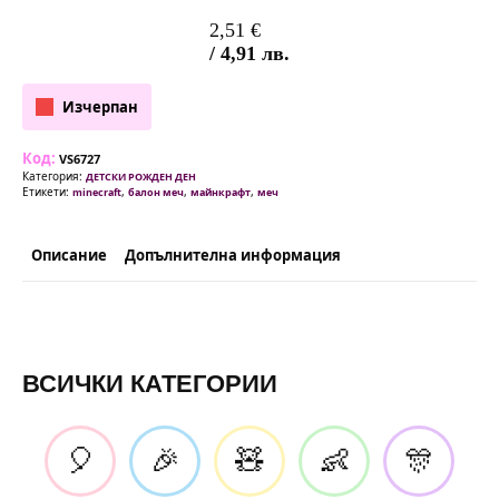
2,51
€
/ 4,91 лв.
Изчерпан
Код:
VS6727
Категория:
ДЕТСКИ РОЖДЕН ДЕН
Етикети:
,
,
,
minecraft
балон меч
майнкрафт
меч
Описание
Допълнителна информация
ВСИЧКИ КАТЕГОРИИ
🎈
🎉
🧸
👶
🎊