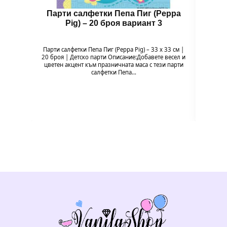
Парти салфетки Пепа Пиг (Peppa
Бал
Pig) – 20 броя вариант 3
Парти салфетки Пепа Пиг (Peppa Pig) – 33 x 33 см |
Балон 
20 броя | Детско парти Описание:Добавете весел и
Pig
цветен акцент към празничната маса с тези парти
празн
салфетки Пепа…
формат