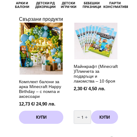
АРКИ И
ДЕТСКИ РД
ДЕТСКИ
БЕБЕШКИ
ПАРТИ
П
БАЛОНИ
ДЕКОРАЦИИ
ИГРАЧКИ
ПРАЗНИЦИ
КОНСУМАТИВИ
РОЖД
Свързани продукти
Майнкрафт (Minecraft
)Пликчета за
подаръци и
лакомства – 10 броя
Комплект балони за
арка Minecraft Happy
2,30
€
/ 4,50 лв.
Birthday – с помпа и
аксесоари
12,73
€
/ 24,90 лв.
количество
за
КУПИ
КУПИ
Майнкрафт
(Minecraft
)Пликчета
за
подаръци