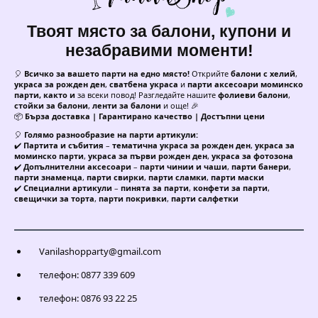
Твоят място за балони, купони и
незабравими моменти!
🎈
Всичко за вашето парти на едно място!
Открийте
балони с хелий
,
украса за рожден ден
,
сватбена украса
и
парти аксесоари моминско
парти, както и
за всеки повод! Разгледайте нашите
фолиеви балони
,
стойки за балони
,
ленти за балони
и още! 🎉
📦
Бърза доставка | Гарантирано качество | Достъпни цени
🎈
Голямо разнообразие на парти артикули:
✔️
Партита и събития
–
тематична украса за рожден ден
,
украса за
моминско парти
,
украса за първи рожден ден
,
украса за фотозона
✔️
Допълнителни аксесоари
–
парти чинии и чаши
,
парти банери
,
парти знаменца
,
парти свирки
,
парти сламки
,
парти маски
✔️
Специални артикули
–
пинята за парти
,
конфети за парти
,
свещички за торта
,
парти покривки
,
парти салфетки
Vanilashopparty@gmail.com
телефон: 0877 339 609
телефон: 0876 93 22 25