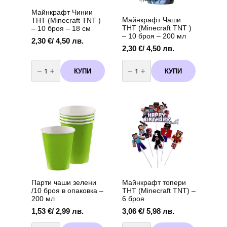
Майнкрафт Чинии
Майнкрафт Чаши
ТНТ (Minecraft TNT )
ТНТ (Minecraft TNT )
– 10 броя – 18 см
– 10 броя – 200 мл
2,30
€
/ 4,50 лв.
2,30
€
/ 4,50 лв.
количество
количество
за
за
КУПИ
КУПИ
Майнкрафт
Майнкрафт
Чинии
Чаши
ТНТ
ТНТ
(Minecraft
(Minecraft
TNT
TNT
)
)
-
-
10
10
броя
броя
-
-
18
200
см
мл
Парти чаши зелени
Майнкрафт топери
/10 броя в опаковка –
ТНТ (Minecraft ТNT) –
200 мл
6 броя
1,53
€
/ 2,99 лв.
3,06
€
/ 5,98 лв.
количество
количество