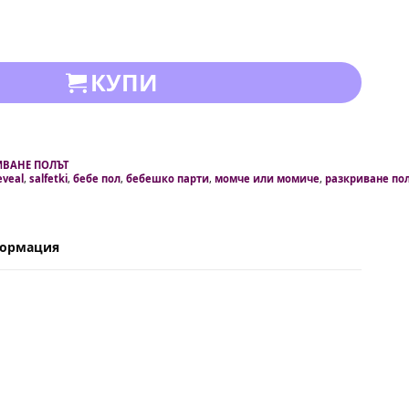
КУПИ
ИВАНЕ ПОЛЪТ
eveal
,
salfetki
,
бебе пол
,
бебешко парти
,
момче или момиче
,
разкриване пол
формация