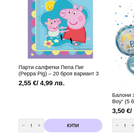
Парти салфетки Пепа Пиг
(Peppa Pig) – 20 броя вариант 3
2,55
€
/ 4,99 лв.
Балони з
Boy“ (5 
3,50
€
/
количество
количест
за
за
КУПИ
Парти
Балони
салфетки
за