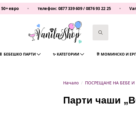
ро
•
телефон:
0877 339 609
/
0876 93 22 25
•
Vanilasho
Search
for:
🍼 БЕБЕШКО ПАРТИ
✨ КАТЕГОРИИ
🥂 МОМИНСКО И ЕР
Начало
ПОСРЕЩАНЕ НА БЕБЕ И
Парти чаши „B