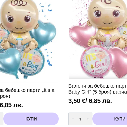
Балони за бебешко парти 
а бебешко парти „It’s a
Baby Girl“ (5 броя) вариа
броя)
3,50
€
/ 6,85 лв.
 6,85 лв.
во
количество
за
КУПИ
КУПИ
Балони
за