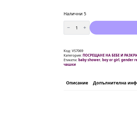
Налични 5
количество
за
Парти
чаши
"BOY
or
GIRL"
Код:
VS7069
6
Категория:
ПОСРЕЩАНЕ НА БЕБЕ И РАЗКР
броя
Етикети:
baby shower
,
boy or girl
,
gender r
чашки
Описание
Допълнителна ин