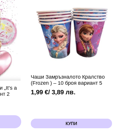
Чаши Замръзналото Кралство
(Frozen ) – 10 броя вариант 5
„It’s a
1,99
€
/ 3,89 лв.
нт 2
КУПИ